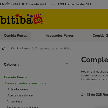
ENVÍO GRATUITO desde 49 € | Solo 1,99 € a partir de 29 €
Comida Perros
Accesorios Perros
Comida G
Menú de categoria abierto: Comida Perros
Menú de cate
Comida Perros
Complementos alimenticios
Complem
Categoría
Hoy en día muchos
alimenticios
para pr
Comida Perros
increíblemente bajos
Complementos alimenticios
Articulaciones
1 - 48 de 325 Re
Aceite de salmón
Vitaminas
Leche para cachorros