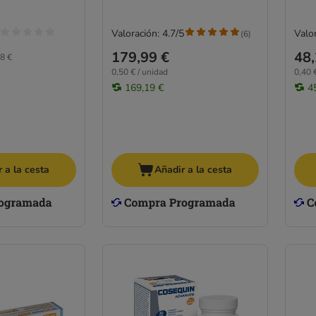
Valoración: 4.7/5
Valor
(
6
)
179,99 €
48,
8 €
0,50 € / unidad
0,40 
169,19 €
4
 a la cesta
Añadir a la cesta