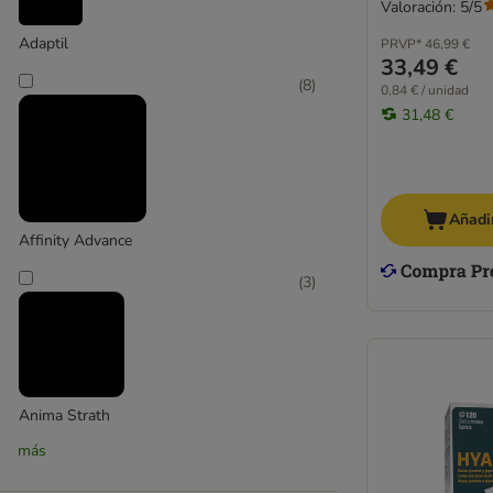
MP Labo
Valoración: 5/5
Nutrivet
Adaptil
PRVP*
46,99 €
PAWS & PATCH
33,49 €
PlaqueOff
(
8
)
0,84 € / unidad
PRO PLAN
31,48 €
Seraquin
Vetoquinol
Zylkene
Añadir
Huesos
Affinity Advance
Biotina
Dieta BARF
(
3
)
Anima Strath
más
(
5
)