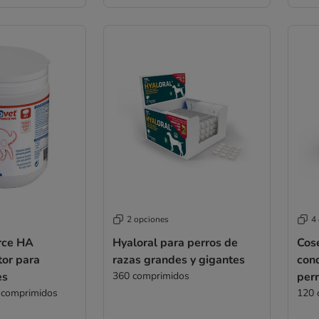
2 opciones
4
rce HA
Hyaloral para perros de
Cos
tor para
razas grandes y gigantes
con
es
360 comprimidos
per
 comprimidos
120 