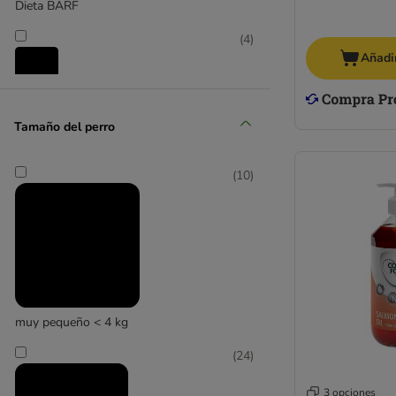
Dieta BARF
(
4
)
Añadir
Leche
Tamaño del perro
(
35
)
(
10
)
Snacks
(
6
)
muy pequeño < 4 kg
Toppings
(
24
)
3 opciones