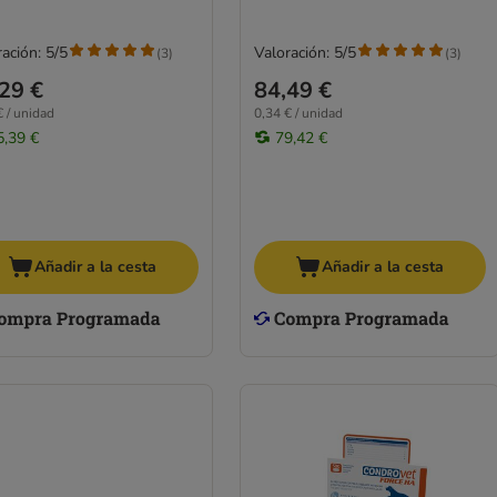
ación: 5/5
Valoración: 5/5
(
3
)
(
3
)
29 €
84,49 €
€ / unidad
0,34 € / unidad
5,39 €
79,42 €
Añadir a la cesta
Añadir a la cesta