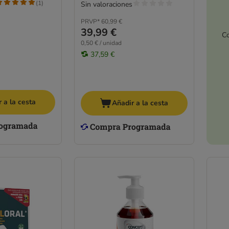
(
1
)
Sin valoraciones
PRVP*
60,99 €
39,99 €
Co
0,50 € / unidad
37,59 €
 a la cesta
Añadir a la cesta