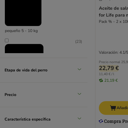
Aceite de sa
for Life para
Pack % - 2 x 10
pequeño 5 - 10 kg
(
23
)
Valoración: 4.1/
Precio normal
25,9
22,79 €
Etapa de vida del perro
11,40 € / l
21,19 €
mediano 11 - 25 kg
Precio
(
28
)
Añadir
Característica específica