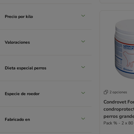
grande 26 - 45 kg
Precio por kilo
(
10
)
Valoraciones
Dieta especial perros
muy grande > 45 kg
2 opciones
Especie de roedor
Condrovet Fo
condroprotec
perros grand
Fabricado en
Pack % - 2 x 80