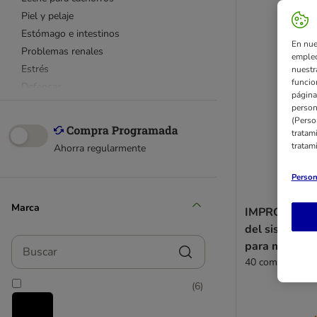
Piel y pelaje
Estómago e intestinos
En nue
Problemas renales
empleo
Estrés
nuestr
funcio
Defensas
página
Antiparasitarios
person
(Perso
Dental
tratam
tratam
Ahorra regularmente
Advance
beaphar
Person
Concept for Life
Marca
IMPROMUNE p
Cosequin
del sistema i
Flexadin
Buscar
para mascota
FortiFlora
40 comprimidos
Hokamix
Hyaloral
(
6
)
LUPO