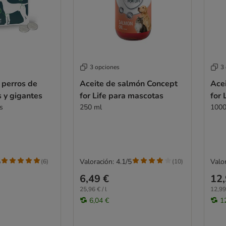
3 opciones
3
 perros de
Aceite de salmón Concept
Ace
 y gigantes
for Life para mascotas
for 
s
250 ml
1000
5
Valoración: 4.1/5
Valor
(
6
)
(
10
)
6,49 €
12,
25,96 € / l
12,99 
6,04 €
1