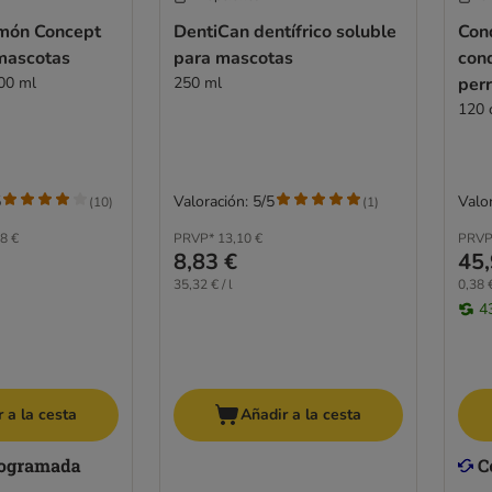
lmón Concept
DentiCan dentífrico soluble
Con
 mascotas
para mascotas
con
00 ml
250 ml
per
120 
5
Valoración: 5/5
Valor
(
10
)
(
1
)
8 €
PRVP*
13,10 €
PRVP
8,83 €
45,
35,32 € / l
0,38 
4
 a la cesta
Añadir a la cesta