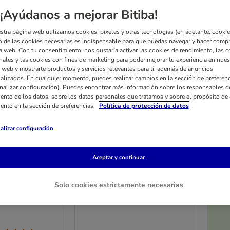
¡Ayúdanos a mejorar Bitiba!
stra página web utilizamos cookies, píxeles y otras tecnologías (en adelante, cookies
 de las cookies necesarias es indispensable para que puedas navegar y hacer comp
a web. Con tu consentimiento, nos gustaría activar las cookies de rendimiento, las c
nales y las cookies con fines de marketing para poder mejorar tu experiencia en nues
 web y mostrarte productos y servicios relevantes para ti, además de anuncios
alizados. En cualquier momento, puedes realizar cambios en la sección de preferenc
nalizar configuración). Puedes encontrar más información sobre los responsables d
iento de los datos, sobre los datos personales que tratamos y sobre el propósito de 
iento en la sección de preferencias.
Política de protección de datos
alizar configuración
2 opciones
otenciador
Condrovet Force HA
Aceptar y continuar
nmunitario
condroprotector para
s
perros grandes
Solo cookies estrictamente necesarias
80 comprimidos