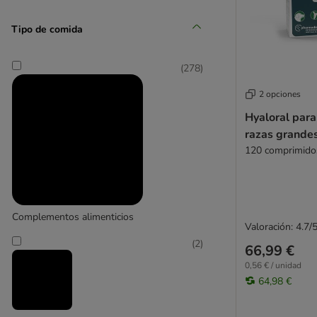
Tipo de comida
(
278
)
Arm & Hammer
2 opciones
(
15
)
Hyaloral para
razas grandes
120 comprimido
beaphar
(
1
)
Complementos alimenticios
Valoración: 4.7/
(
2
)
66,99 €
Bogadent
0,56 € / unidad
64,98 €