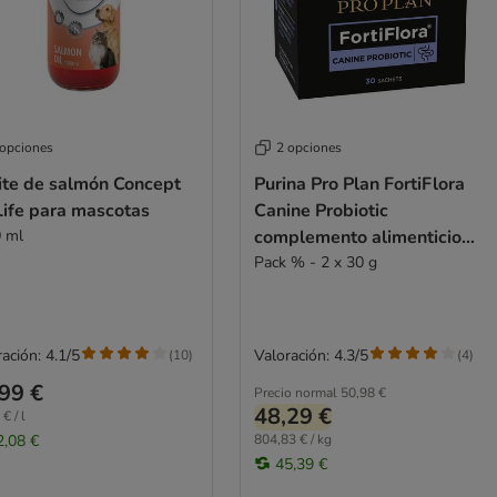
 opciones
2 opciones
ite de salmón Concept
Purina Pro Plan FortiFlora
Life para mascotas
Canine Probiotic
 ml
complemento alimenticio
para perros
Pack % - 2 x 30 g
ación: 4.1/5
Valoración: 4.3/5
(
10
)
(
4
)
99 €
Precio normal
50,98 €
48,29 €
€ / l
2,08 €
804,83 € / kg
45,39 €