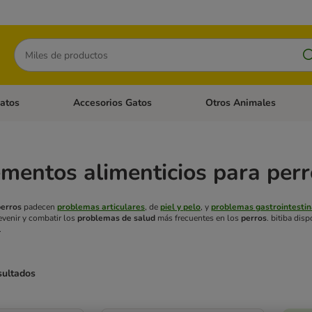
Buscar
atos
Accesorios Gatos
Otros Animales
goria abierto: Accesorios Perros
Menú de categoria abierto: Comida Gatos
Menú de categoria abierto:
entos alimenticios para perr
perros
padecen
problemas articulares
, de
piel y pelo
, y
problemas gastrointestin
evenir y combatir los
problemas de salud
más frecuentes en los
perros
. bitiba di
.
sultados