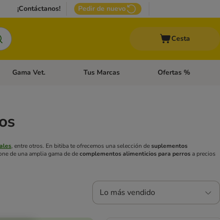
¡Contáctanos!
Pedir de nuevo
Cesta
Gama Vet.
Tus Marcas
Ofertas %
 Accesorios Gatos
Menú de categoria abierto: Otros Animales
Menú de categoria abierto: Gama Vet.
Menú de categoria abie
os
ales
, entre otros. En bitiba te ofrecemos una selección de
suplementos
spone de una amplia gama de de
complementos alimenticios para perros
a precios
Lo más vendido