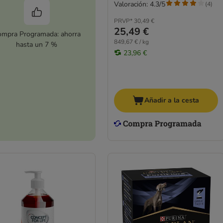
Valoración: 4.3/5
(
4
)
PRVP*
30,49 €
25,49 €
mpra Programada: ahorra
849,67 € / kg
hasta un 7 %
23,96 €
Añadir a la cesta