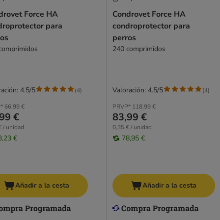
drovet Force HA
Condrovet Force HA
droprotector para
condroprotector para
ros
perros
comprimidos
240 comprimidos
ación: 4.5/5
Valoración: 4.5/5
(
4
)
(
4
)
*
66,99 €
PRVP*
118,99 €
99 €
83,99 €
€ / unidad
0,35 € / unidad
3,23 €
78,95 €
Añadir a la cesta
Añadir a la cesta