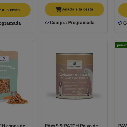
Añadir a la cesta
 a la cesta
¡nuevo
H copos de
PAWS & PATCH Polvo de
PAW