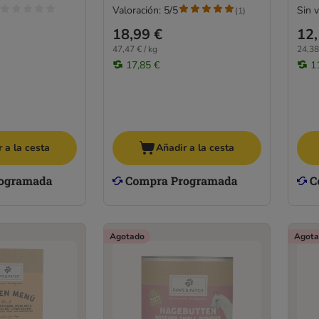
Valoración: 5/5
Sin 
(
1
)
18,99 €
12,
47,47 € / kg
24,38
17,85 €
1
 a la cesta
Añadir a la cesta
Agotado
Agota