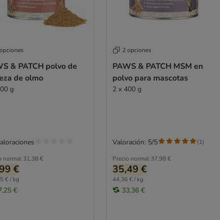
 opciones
2 opciones
S & PATCH polvo de
PAWS & PATCH MSM en
teza de olmo
polvo para mascotas
100 g
2 x 400 g
valoraciones
Valoración: 5/5
(
1
)
o normal
31,38 €
Precio normal
37,98 €
99 €
35,49 €
5 € / kg
44,36 € / kg
7,25 €
33,36 €