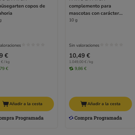
üsegarten copos de
complemento para
ahoria
mascotas con carácter
g
irritable o agresivo
10 g
valoraciones
Sin valoraciones
9 €
10,49 €
 € / kg
1.049,00 € / kg
,79 €
9,86 €
Añadir a la cesta
Añadir a la cesta