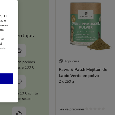
). El
ras en
ookies
tra
Tus ventajas
ias
el
este
3 opciones
5 % dto. en pedidos
superiores a 100 €
Paws & Patch Mejillón de
Labio Verde en polvo
2 x 250 g
Cupones de 10 € con tu
tarjeta de sellos
Sin valoraciones