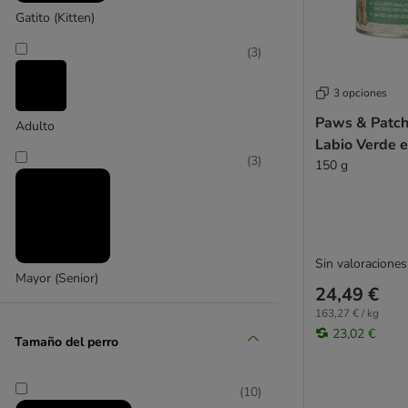
Gatito (Kitten)
(
3
)
3 opciones
Paws & Patch
Adulto
Labio Verde e
(
3
)
150 g
Sin valoraciones
Mayor (Senior)
24,49 €
163,27 € / kg
23,02 €
Tamaño del perro
(
10
)