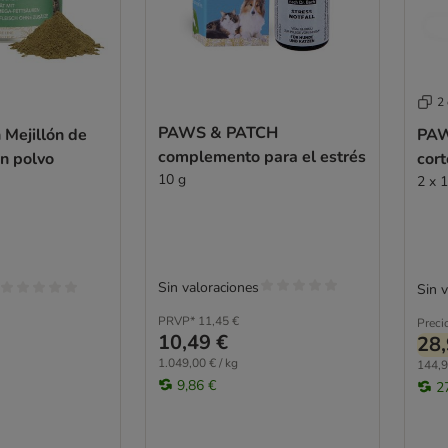
2
PAWS & PATCH
 Mejillón de
PAW
complemento para el estrés
n polvo
cor
10 g
2 x 
Sin valoraciones
Sin 
PRVP*
11,45 €
Preci
10,49 €
28,
1.049,00 € / kg
144,9
9,86 €
2