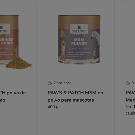
2 opciones
3
H polvo de
PAWS & PATCH MSM en
PAW
lmo
polvo para mascotas
Men
400 g
No. 1
calab
(500