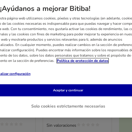
¡Ayúdanos a mejorar Bitiba!
stra página web utilizamos cookies, píxeles y otras tecnologías (en adelante, cookies
 de las cookies necesarias es indispensable para que puedas navegar y hacer comp
a web. Con tu consentimiento, nos gustaría activar las cookies de rendimiento, las c
nales y las cookies con fines de marketing para poder mejorar tu experiencia en nues
 web y mostrarte productos y servicios relevantes para ti, además de anuncios
alizados. En cualquier momento, puedes realizar cambios en la sección de preferenc
nalizar configuración). Puedes encontrar más información sobre los responsables d
iento de los datos, sobre los datos personales que tratamos y sobre el propósito de 
iento en la sección de preferencias.
Política de protección de datos
3 opciones
alizar configuración
CH
Paws & Patch Mejillón de
para la
Labio Verde en polvo
Aceptar y continuar
250 g
Solo cookies estrictamente necesarias
Sin valoraciones