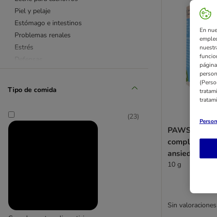
Piel y pelaje
Estómago e intestinos
En nue
Problemas renales
empleo
Estrés
nuestr
funcio
Defensas
página
Antiparasitarios
person
(Perso
Dental
Tipo de comida
tratam
tratam
Advance
(
23
)
beaphar
Person
PAWS & PAT
Concept for Life
complemento 
Cosequin
ansiedad
Flexadin
10 g
FortiFlora
Hokamix
Hyaloral
Sin valoraciones
LUPO