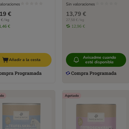
valoraciones
Sin valoraciones
19 €
13,79 €
 € / kg
27,58 € / kg
1,46 €
12,96 €
Avisadme cuando
Añadir a la cesta
esté disponible
do
Agotado