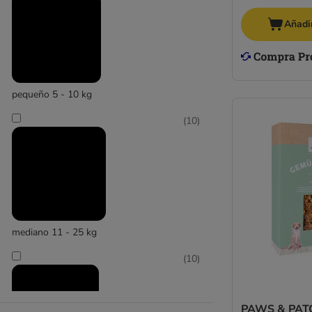
Añadir
pequeño 5 - 10 kg
(
10
)
mediano 11 - 25 kg
(
10
)
PAWS & PATC