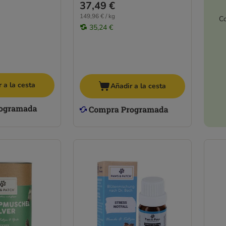
37,49 €
149,96 € / kg
Co
35,24 €
 a la cesta
Añadir a la cesta