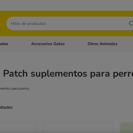
Buscar
atos
Accesorios Gatos
Otros Animales
goria abierto: Accesorios Perros
Menú de categoria abierto: Comida Gatos
Menú de categoria abierto:
 Patch suplementos para perr
entos para perros
ultados