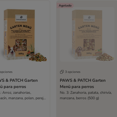
Agotado
 opciones
3 opciones
S & PATCH Garten
PAWS & PATCH Garten
ü para perros
Menü para perros
: Arroz, zanahorias,
No. 3: Zanahoria, patata, chirivía,
acín, manzana, polen, perejil
manzana, berros (500 g)
 g)