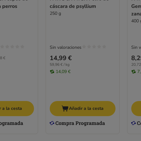
a perros
cáscara de psyllium
Gem
250 g
zan
400 
Sin valoraciones
Sin 
14,99 €
8,2
8 €
59,96 € / kg
20,72
14,09 €
7
 a la cesta
Añadir a la cesta