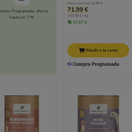
Precio normal
74,98 €
71,99 €
mpra Programada: ahorra
143,98 € / kg
hasta un 7 %
67,67 €
Añadir a la cesta