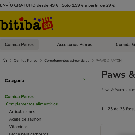
ENVÍO GRATUITO desde 49 € | Solo 1,99 € a partir de 29 €
Comida Perros
Accesorios Perros
Comida G
Menú de categoria abierto: Comida Perros
Menú de cate
Comida Perros
Complementos alimenticios
PAWS & PATCH
Paws &
Categoría
Paws & Patch suplem
Comida Perros
Complementos alimenticios
1 - 23 de 23 Res
Articulaciones
Aceite de salmón
Vitaminas
Leche para cachorros