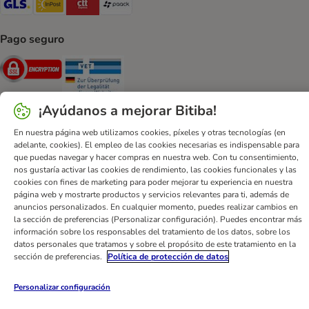
Pago seguro
Security
Security
¡Ayúdanos a mejorar Bitiba!
En nuestra página web utilizamos cookies, píxeles y otras tecnologías (en
adelante, cookies). El empleo de las cookies necesarias es indispensable para
Ayuda
Contacto
Impreso
DSA
Protección de datos
que puedas navegar y hacer compras en nuestra web. Con tu consentimiento,
nos gustaría activar las cookies de rendimiento, las cookies funcionales y las
Condiciones comerciales generales
Declaración de accesibilidad
cookies con fines de marketing para poder mejorar tu experiencia en nuestra
Newsletter
Gastos de envío y plazos de entrega
página web y mostrarte productos y servicios relevantes para ti, además de
anuncios personalizados. En cualquier momento, puedes realizar cambios en
Formas de pago
Formulario de desistimiento
la sección de preferencias (Personalizar configuración). Puedes encontrar más
Programa de fidelización
App bitiba
Programa de afiliados
información sobre los responsables del tratamiento de los datos, sobre los
datos personales que tratamos y sobre el propósito de este tratamiento en la
Gestión de residuos
sección de preferencias.
Política de protección de datos
bitiba GmbH
2026
Personalizar configuración