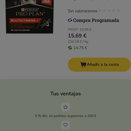
Sin valoraciones
PRVP*
19,99 €
15,69 €
234,18 € / kg
14,75 €
Añadir a la cesta
Tus ventajas
5 % dto. en pedidos superiores a 100 €