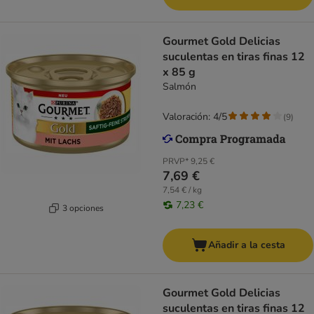
Gourmet Gold Delicias
suculentas en tiras finas 12
x 85 g
Salmón
Valoración: 4/5
(
9
)
PRVP*
9,25 €
7,69 €
7,54 € / kg
7,23 €
3 opciones
Añadir a la cesta
Gourmet Gold Delicias
suculentas en tiras finas 12