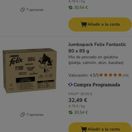
4,78 € / kg
30,54 €
7 opciones
Añadir a la cesta
Jumbopack Felix Fantastic
80 x 85 g
Mix de pescado en gelatina
(platija, salmón, atún, bacalao)
Valoración: 4.5/5
(
49
)
PRVP*
39,95 €
32,49 €
4,78 € / kg
30,54 €
7 opciones
Añadir a la cesta