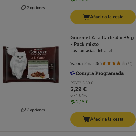
2 opciones
Añadir a la cesta
Gourmet A la Carte 4 x 85 g
- Pack mixto
Las fantasías del Chef
Valoración: 4.3/5
(
22
)
PRVP*
3,39 €
2,29 €
6,74 € / kg
2,15 €
2 opciones
Añadir a la cesta