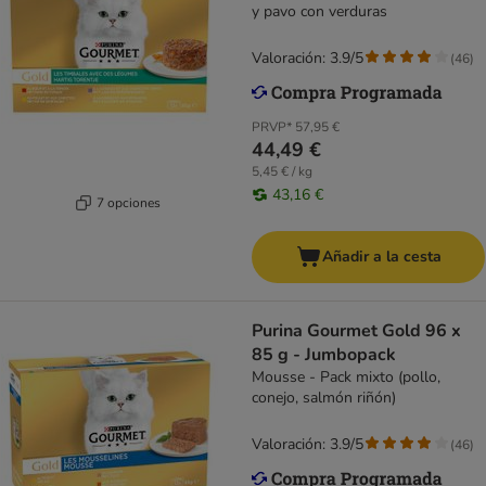
y pavo con verduras
Valoración: 3.9/5
(
46
)
PRVP*
57,95 €
44,49 €
5,45 € / kg
43,16 €
7 opciones
Añadir a la cesta
Purina Gourmet Gold 96 x
85 g - Jumbopack
Mousse - Pack mixto (pollo,
conejo, salmón riñón)
Valoración: 3.9/5
(
46
)