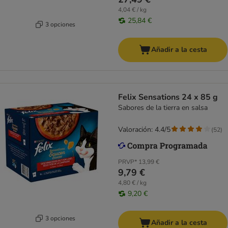
4,04 € / kg
25,84 €
3 opciones
Añadir a la cesta
Felix Sensations 24 x 85 g
Sabores de la tierra en salsa
Valoración: 4.4/5
(
52
)
PRVP*
13,99 €
9,79 €
4,80 € / kg
9,20 €
3 opciones
Añadir a la cesta