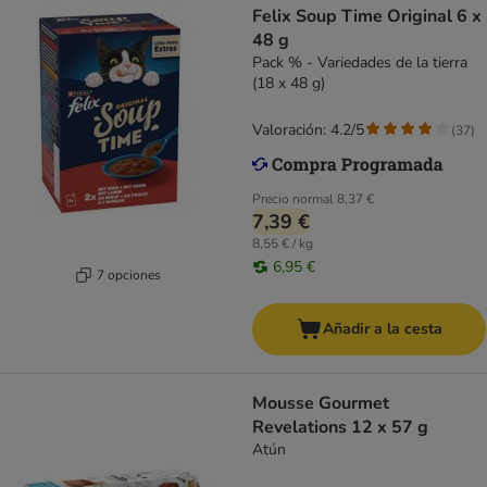
Felix Soup Time Original 6 x
48 g
Pack % - Variedades de la tierra
(18 x 48 g)
Valoración: 4.2/5
(
37
)
Precio normal
8,37 €
7,39 €
8,55 € / kg
6,95 €
7 opciones
Añadir a la cesta
Mousse Gourmet
Revelations 12 x 57 g
Atún