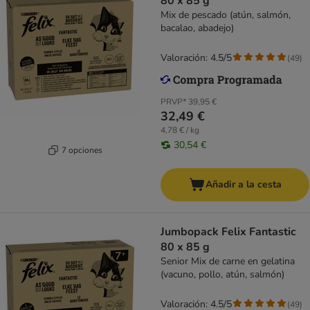
80 x 85 g
Mix de pescado (atún, salmón,
bacalao, abadejo)
Valoración: 4.5/5
(
49
)
PRVP*
39,95 €
32,49 €
4,78 € / kg
30,54 €
7 opciones
Añadir a la cesta
Jumbopack Felix Fantastic
80 x 85 g
Senior Mix de carne en gelatina
(vacuno, pollo, atún, salmón)
Valoración: 4.5/5
(
49
)