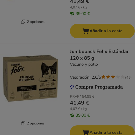
41,49 €
4,07 € / kg
39,00 €
2 opciones
Añadir a la cesta
Jumbopack Felix Estándar
120 x 85 g
Vacuno y pollo
Valoración: 2.6/5
(
45
)
PRVP*
54,99 €
41,49 €
4,07 € / kg
39,00 €
2 opciones
Añadir a la cesta