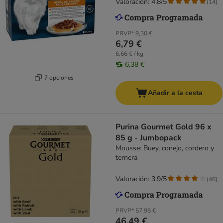
Valoración: 4.8/5
(
14
)
PRVP*
9,30 €
6,79 €
6,66 € / kg
6,38 €
7 opciones
Añadir a la cesta
Purina Gourmet Gold 96 x
85 g - Jumbopack
Mousse: Buey, conejo, cordero y
ternera
Valoración: 3.9/5
(
46
)
PRVP*
57,95 €
46,49 €