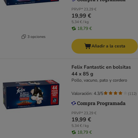
PRVP*
23,29 €
19,99 €
5,34 € / kg
18,79 €
3 opciones
Añadir a la cesta
Felix Fantastic en bolsitas
44 x 85 g
Pollo, vacuno, pato y cordero
Valoración: 4.3/5
(
112
)
PRVP*
23,29 €
19,99 €
5,34 € / kg
18,79 €