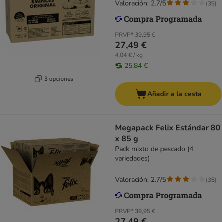
Valoración: 2.7/5
(
35
)
PRVP*
39,95 €
27,49 €
4,04 € / kg
25,84 €
3 opciones
Añadir a la cesta
Megapack Felix Estándar 80
x 85 g
Pack mixto de pescado (4
variedades)
Valoración: 2.7/5
(
35
)
PRVP*
39,95 €
27,49 €