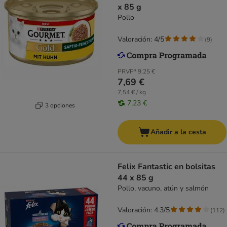
x 85 g
Pollo
Valoración: 4/5
(
9
)
PRVP*
9,25 €
7,69 €
7,54 € / kg
7,23 €
3 opciones
Añadir a la cesta
Felix Fantastic en bolsitas
44 x 85 g
Pollo, vacuno, atún y salmón
Valoración: 4.3/5
(
112
)