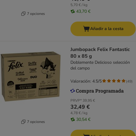
5,70 € / kg
43,70 €
7 opciones
Añadir a la cesta
Jumbopack Felix Fantastic
80 x 85 g
Doblemente Delicioso selección
del campo
Valoración: 4.5/5
(
49
)
PRVP*
39,95 €
32,49 €
4,78 € / kg
30,54 €
7 opciones