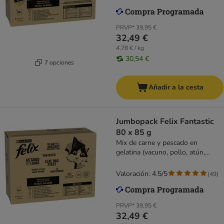
PRVP*
39,95 €
32,49 €
4,78 € / kg
30,54 €
7 opciones
Añadir a la cesta
Jumbopack Felix Fantastic
80 x 85 g
Mix de carne y pescado en
gelatina (vacuno, pollo, atún,
bacalao)
Valoración: 4.5/5
(
49
)
PRVP*
39,95 €
32,49 €