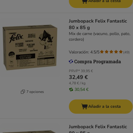
Añadir a la cesta
Jumbopack Felix Fantastic
80 x 85 g
Mix de carne (vacuno, pollo, pato,
cordero)
Valoración: 4.5/5
(
49
)
PRVP*
39,95 €
32,49 €
4,78 € / kg
30,54 €
7 opciones
Añadir a la cesta
Jumbopack Felix Fantastic