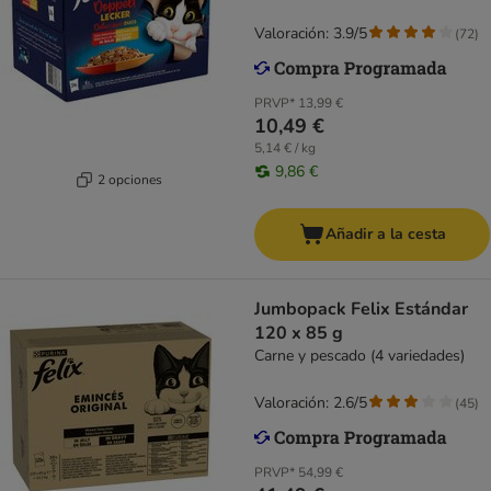
hígado
Valoración: 3.9/5
(
72
)
PRVP*
13,99 €
10,49 €
5,14 € / kg
9,86 €
2 opciones
Añadir a la cesta
Jumbopack Felix Estándar
120 x 85 g
Carne y pescado (4 variedades)
Valoración: 2.6/5
(
45
)
PRVP*
54,99 €