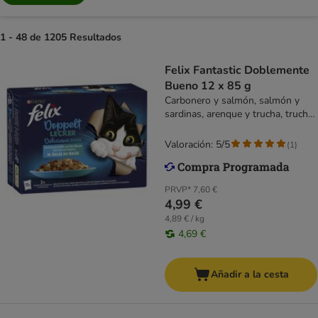
1 - 48 de 1205 Resultados
Felix Fantastic Doblemente
Bueno 12 x 85 g
Carbonero y salmón, salmón y
sardinas, arenque y trucha, trucha
y caballa
Valoración: 5/5
(
1
)
PRVP*
7,60 €
4,99 €
4,89 € / kg
4,69 €
Añadir a la cesta