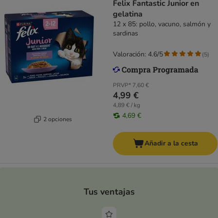
Felix Fantastic Junior en
gelatina
12 x 85: pollo, vacuno, salmón y
sardinas
Valoración: 4.6/5
(
5
)
PRVP*
7,60 €
4,99 €
4,89 € / kg
4,69 €
2 opciones
Añadir a la cesta
Tus ventajas