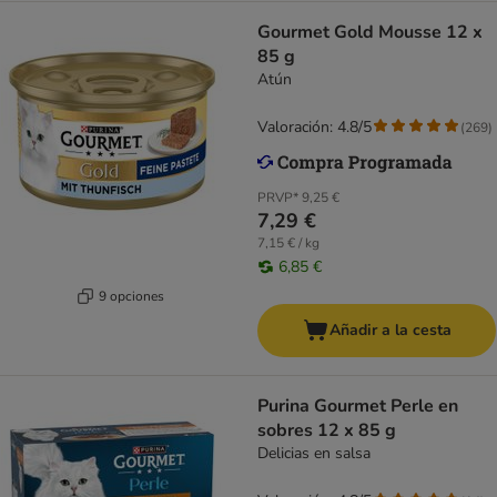
Gourmet Gold Mousse 12 x
85 g
Atún
Valoración: 4.8/5
(
269
)
PRVP*
9,25 €
7,29 €
7,15 € / kg
6,85 €
9 opciones
Añadir a la cesta
Purina Gourmet Perle en
sobres 12 x 85 g
Delicias en salsa