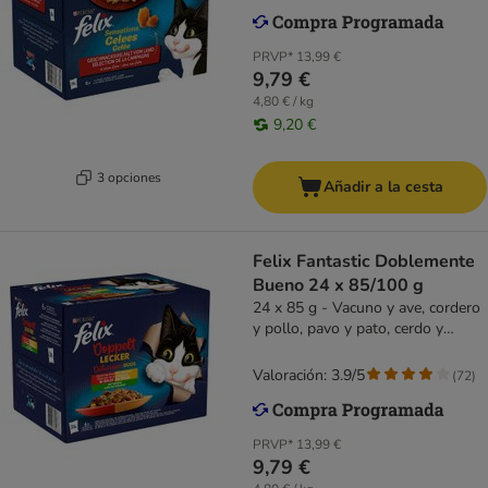
PRVP*
13,99 €
9,79 €
4,80 € / kg
9,20 €
3 opciones
Añadir a la cesta
Felix Fantastic Doblemente
Bueno 24 x 85/100 g
24 x 85 g - Vacuno y ave, cordero
y pollo, pavo y pato, cerdo y
venado con verduras
Valoración: 3.9/5
(
72
)
PRVP*
13,99 €
9,79 €