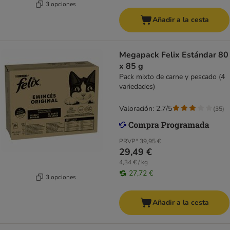
3 opciones
Añadir a la cesta
Megapack Felix Estándar 80
x 85 g
Pack mixto de carne y pescado (4
variedades)
Valoración: 2.7/5
(
35
)
PRVP*
39,95 €
29,49 €
4,34 € / kg
27,72 €
3 opciones
Añadir a la cesta