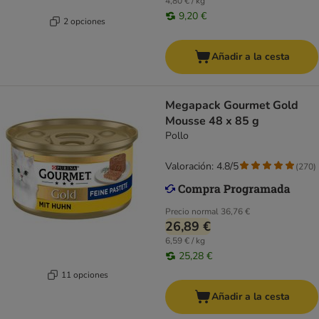
4,80 € / kg
9,20 €
2 opciones
Añadir a la cesta
Megapack Gourmet Gold
Mousse 48 x 85 g
Pollo
Valoración: 4.8/5
(
270
)
Precio normal
36,76 €
26,89 €
6,59 € / kg
25,28 €
11 opciones
Añadir a la cesta