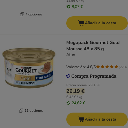
12,56 € / kg
8,07 €
4 opciones
Añadir a la cesta
Megapack Gourmet Gold
Mousse 48 x 85 g
Atún
Valoración: 4.8/5
(
270
)
Precio normal
29,16 €
26,19 €
6,42 € / kg
24,62 €
11 opciones
Añadir a la cesta