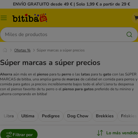
ENVÍO GRATUITO desde 49 € | Solo 1,99 € a partir de 29 €
Menú
Buscar
Ofertas %
Súper marcas a súper precios
Súper marcas a súper precios
Ahorra
aún más en el
pienso
para tu
perro
o las
latas
para tu
gato
con las SúPER
MARCAS de bitiba, una amplia gama de
marcas
de calidad en comida para perros y
comida para gatos ¡a precios increíblemente bajos todo el año! Llena tu despensa
con el pienso favorito de tu perro o el
pienso para gatos
preferido de tu minino y
¡ahorra comprando en bitiba!
Libra
Ultima
Pedigree
Dog Chow
Brekkies
Friskies
Lo más vendido
Filtrar por