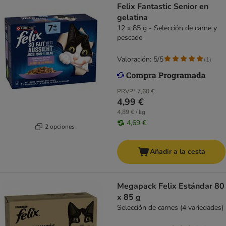
Felix Fantastic Senior en
gelatina
12 x 85 g - Selección de carne y
pescado
Valoración: 5/5
(
1
)
PRVP*
7,60 €
4,99 €
4,89 € / kg
4,69 €
2 opciones
Añadir a la cesta
Megapack Felix Estándar 80
x 85 g
Selección de carnes (4 variedades)