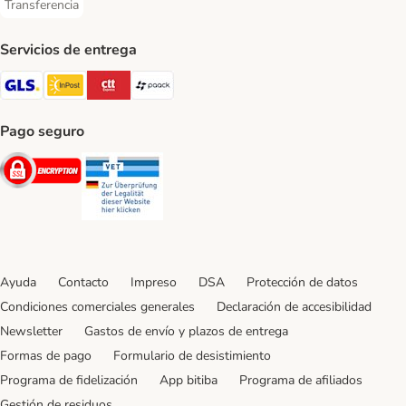
Transferencia
Transferencia Payment Method
Servicios de entrega
GLS Shipping Method
InPost Shipping Method
CTTExpress Shipping Method
paack Shipping Method
Pago seguro
Security
Security
Ayuda
Contacto
Impreso
DSA
Protección de datos
Condiciones comerciales generales
Declaración de accesibilidad
Newsletter
Gastos de envío y plazos de entrega
Formas de pago
Formulario de desistimiento
Programa de fidelización
App bitiba
Programa de afiliados
Gestión de residuos