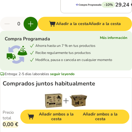
29,24 
-10%
Añadir a la cesta
Añadir a la cesta
Más información
Compra Programada
Ahorra hasta un 7 % en tus productos
Recibe regularmente tus productos
Modifica, pausa o cancela en cualquier momento
Entrega: 2-5 días laborables
seguir leyendo
Comprados juntos habitualmente
Precio
Añadir ambos a la
Añadir ambos a la
total
cesta
cesta
0,00 €