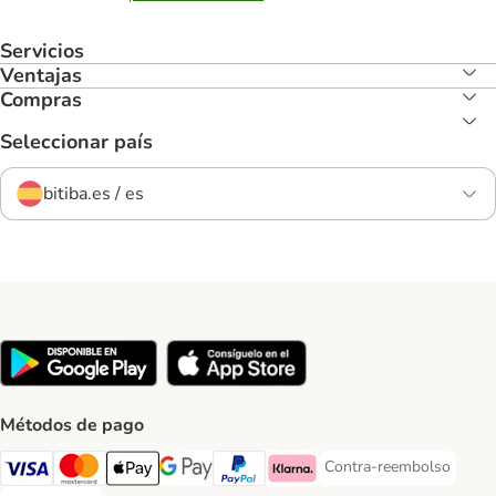
Servicios
Ventajas
Compras
Seleccionar país
bitiba.es / es
Métodos de pago
Contra-reembolso
Contra-reembolso Paym
Visa Payment Method
Mastercard Payment Method
Apple Pay Payment Method
Google Pay Payment Method
PayPal Payment Method
Klarna Payment Method