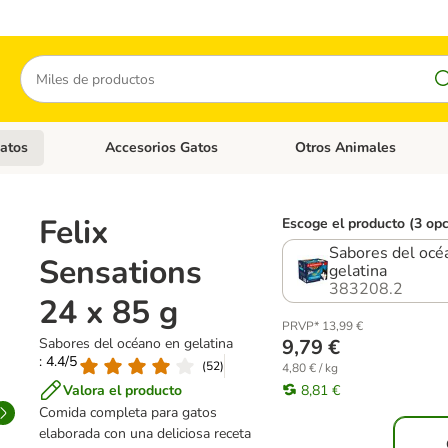
Buscar
atos
Accesorios Gatos
Otros Animales
goria abierto: Accesorios Perros
Menú de categoria abierto: Comida Gatos
Menú de categoria abierto:
Felix
Escoge el producto (3 op
Sabores del océ
Sensations
gelatina
383208.2
24 x 85 g
PRVP* 13,99 €
Sabores del océano en gelatina
9,79 €
: 4.4/5
(
52
)
4,80 € / kg
Valora el producto
8,81 €
Comida completa para gatos
elaborada con una deliciosa receta