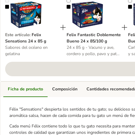
Felix Sensations 24 x 85 g
Felix Fantastic Doblemente Bueno
F
Este artículo
:
Felix
Felix Fantastic Doblemente
Fel
Sensations 24 x 85 g
Bueno 24 x 85/100 g
Bue
Sabores del océano en
24 x 85 g - Vacuno y ave,
Car
gelatina
cordero y pollo, pavo y pato,
y s
cerdo y venado con verduras
tru
Ficha de producto
Composición
Cantidades recomendad
Félix "Sensations" despierta los sentidos de tu gato; su delicioso s
aromática salsa, hacen de cada comida para tu gato un menú de fie
Cada menú Félix contiene todo lo que tu gato necesita para manten
controles de calidad que garantizan unos ingredientes de primera ca