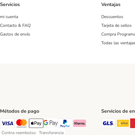
Servicios
Ventajas
mi cuenta
Descuentos
Contacto & FAQ
Tarjeta de sellos
Gastos de envío
Compra Program
Todas las ventaja
Métodos de pago
Servicios de e
GLS Ship
In
Visa Payment Method
Mastercard Payment Method
Apple Pay Payment Method
Google Pay Payment Method
PayPal Payment Method
Klarna Payment Method
Contra-reembolso
Transferencia