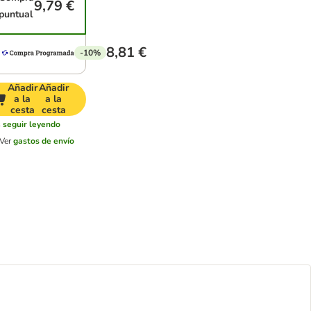
9,79 €
puntual
8,81 €
-10%
Añadir
Añadir
a la
a la
cesta
cesta
s
seguir leyendo
Ver
gastos de envío