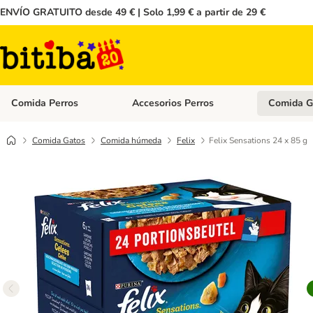
ENVÍO GRATUITO desde 49 € | Solo 1,99 € a partir de 29 €
Comida Perros
Accesorios Perros
Comida G
Menú de categoria abierto: Comida Perros
Menú de cate
Comida Gatos
Comida húmeda
Felix
Felix Sensations 24 x 85 g