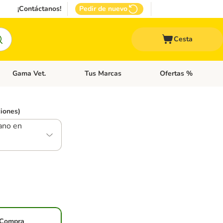
¡Contáctanos!
Pedir de nuevo
Cesta
Gama Vet.
Tus Marcas
Ofertas %
 Accesorios Gatos
Menú de categoria abierto: Otros Animales
Menú de categoria abierto: Gama Vet.
Menú de categoria abie
ciones)
ano en
Compra