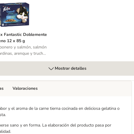
 24 x 85/100 g
elix Fantastic Doblemente Bueno 12 x 85 g
ix Fantastic Doblemente
no 12 x 85 g
bonero y salmón, salmón
ardinas, arenque y trucha,
cha y caballa
Mostrar detalles
as
Valoraciones
abor y el aroma de la carne tierna cocinada en deliciosa gelatina o
sta.
erse sano y en forma. La elaboración del producto pasa por
lidad.