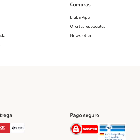
Compras
bitiba App
Ofertas especiales
ada
Newsletter
s
ntrega
Pago seguro
ping Method
Post Shipping Method
CTTExpress Shipping Method
paack Shipping Method
Security
Securit