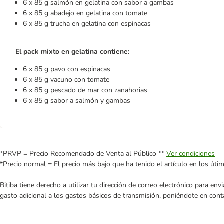
6 x 85 g salmón en gelatina con sabor a gambas
6 x 85 g abadejo en gelatina con tomate
6 x 85 g trucha en gelatina con espinacas
El pack mixto en gelatina contiene:
6 x 85 g pavo con espinacas
6 x 85 g vacuno con tomate
6 x 85 g pescado de mar con zanahorias
6 x 85 g sabor a salmón y gambas
*PRVP = Precio Recomendado de Venta al Público **
Ver condiciones
*Precio normal = El precio más bajo que ha tenido el artículo en los úti
Bitiba tiene derecho a utilizar tu dirección de correo electrónico para e
gasto adicional a los gastos básicos de transmisión, poniéndote en cont