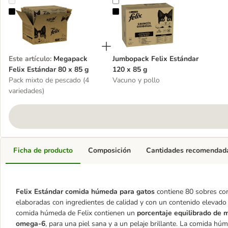
Megapack Felix Estándar 80 x 85 g
Jumbopack Felix Estándar 120 x 8
Este artículo
:
Megapack
Jumbopack Felix Estándar
Felix Estándar 80 x 85 g
120 x 85 g
Pack mixto de pescado (4
Vacuno y pollo
variedades)
Ficha de producto
Composición
Cantidades recomendad
Felix Estándar comida húmeda para gatos
contiene 80 sobres con 
elaboradas con ingredientes de calidad y con un contenido elevad
comida húmeda de Felix contienen un
porcentaje equilibrado de 
omega-6
, para una piel sana y a un pelaje brillante. La comida hú