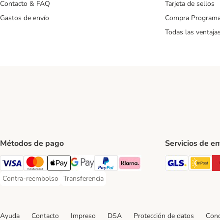
Contacto & FAQ
Tarjeta de sellos
Gastos de envío
Compra Program
Todas las ventaja
Métodos de pago
Servicios de e
GLS Ship
In
Visa Payment Method
Mastercard Payment Method
Apple Pay Payment Method
Google Pay Payment Method
PayPal Payment Method
Klarna Payment Method
Contra-reembolso
Transferencia
Contra-reembolso Payment Method
Transferencia Payment Method
Ayuda
Contacto
Impreso
DSA
Protección de datos
Cond