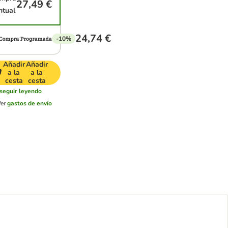
27,49 €
ntual
24,74 €
-10%
Añadir
Añadir
a la
a la
cesta
cesta
seguir leyendo
Ver
gastos de envío