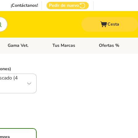
¡Contáctanos!
Pedir de nuevo
Cesta
Gama Vet.
Tus Marcas
Ofertas %
 Accesorios Gatos
Menú de categoria abierto: Otros Animales
Menú de categoria abierto: Gama Vet.
Menú de categoria abie
iones)
scado (4
mpra