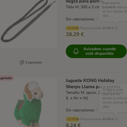
negra para perros
bajo que ha
Talla M: 300 x 2 cm (L x An)
tenido el artícul
en los útimos 3
días.
Sin valoraciones
-24.54%
Precio normal
37,49 €
28,29 €
Avisadme cuando
esté disponible
3 opciones
gotado
Juguete KONG Holiday
Sherps Llama para perros
El precio más
Tamaño M: aprox. 21 x 18 x 8 cm
bajo que ha
(L x An x Al)
tenido el artícul
en los útimos 3
días.
Sin valoraciones
-25.02%
Precio normal
10,99 €
8,24 €