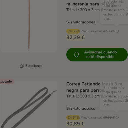
El precio más
m, naranja para perros
bajo que ha
Talla L: 300 x 3 cm (L x An)
tenido el artícul
en los útimos 3
días.
Sin valoraciones
-24.66%
Precio normal
42,99 €
32,39 €
Avisadme cuando
esté disponible
3 opciones
gotado
Correa Petlando Mesh 3 m,
El precio más
negra para perros
bajo que ha
Talla L: 300 x 3 cm (L x An)
tenido el artícul
en los útimos 3
días.
Sin valoraciones
-24.64%
Precio normal
40,99 €
30,89 €