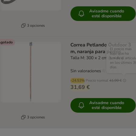
Avisadme cuando
esté disponible
3 opciones
gotado
Correa Petlando Outdoor 3
El precio más
m, naranja para perros
bajo que ha
Talla M: 300 x 2 cm (L x An)
tenido el artícul
en los útimos 3
días.
Sin valoraciones
-24.53%
Precio normal
41,99 €
31,69 €
Avisadme cuando
esté disponible
3 opciones