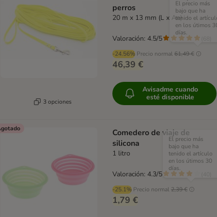
El precio más
perros
bajo que ha
20 m x 13 mm (L x An)
tenido el artícul
en los útimos 3
días.
Valoración: 4.5/5
(
68
)
-24.56%
Precio normal
61,49 €
46,39 €
Avisadme cuando
esté disponible
3 opciones
gotado
Comedero de viaje de
El precio más
silicona
bajo que ha
1 litro
tenido el artículo
en los útimos 30
días.
Valoración: 4.3/5
(
40
)
-25.1%
Precio normal
2,39 €
1,79 €