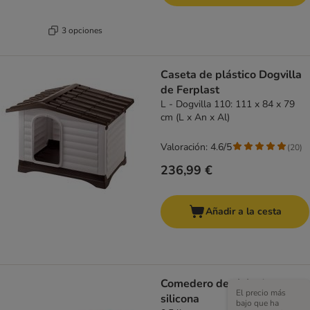
3 opciones
Caseta de plástico Dogvilla
de Ferplast
L - Dogvilla 110: 111 x 84 x 79
cm (L x An x Al)
Valoración: 4.6/5
(
20
)
236,99 €
Añadir a la cesta
Comedero de viaje de
El precio más
silicona
bajo que ha