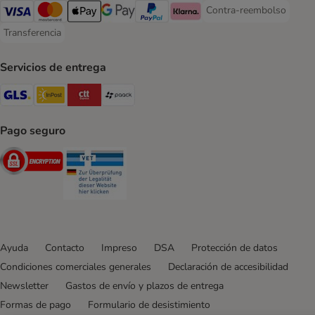
Contra-reembolso
Contra-reembolso Paym
Visa Payment Method
Mastercard Payment Method
Apple Pay Payment Method
Google Pay Payment Method
PayPal Payment Method
Klarna Payment Method
Transferencia
Transferencia Payment Method
Servicios de entrega
GLS Shipping Method
InPost Shipping Method
CTTExpress Shipping Method
paack Shipping Method
Pago seguro
Security
Security
Ayuda
Contacto
Impreso
DSA
Protección de datos
Condiciones comerciales generales
Declaración de accesibilidad
Newsletter
Gastos de envío y plazos de entrega
Formas de pago
Formulario de desistimiento