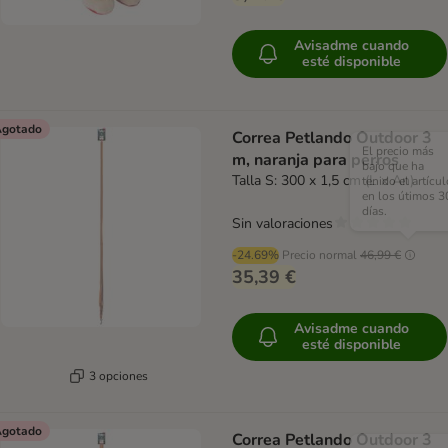
Avisadme cuando
esté disponible
gotado
Correa Petlando Outdoor 3
El precio más
m, naranja para perros
bajo que ha
Talla S: 300 x 1,5 cm (L x An)
tenido el artícul
en los útimos 3
días.
Sin valoraciones
-24.69%
Precio normal
46,99 €
35,39 €
Avisadme cuando
esté disponible
3 opciones
gotado
Correa Petlando Outdoor 3