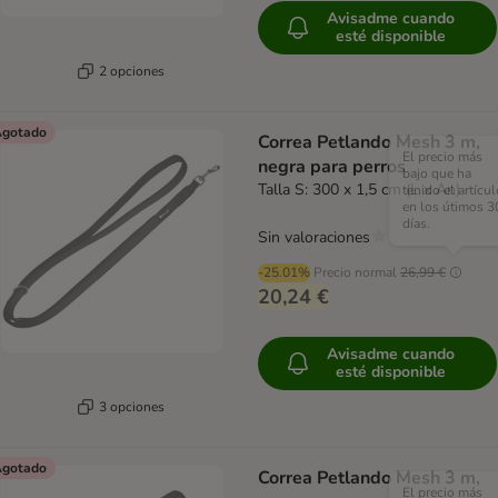
Avisadme cuando
esté disponible
2 opciones
gotado
Correa Petlando Mesh 3 m,
El precio más
negra para perros
bajo que ha
Talla S: 300 x 1,5 cm (L x An)
tenido el artícul
en los útimos 3
días.
Sin valoraciones
-25.01%
Precio normal
26,99 €
20,24 €
Avisadme cuando
esté disponible
3 opciones
gotado
Correa Petlando Mesh 3 m,
El precio más