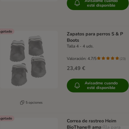
Avisadme cuando
esté disponible
gotado
Zapatos para perros S & P
Boots
Talla 4 - 4 uds.
Valoración: 4.7/5
(
23
)
23,49 €
Avisadme cuando
esté disponible
5 opciones
gotado
Correa de rastreo Heim
BioThane® amarilla para