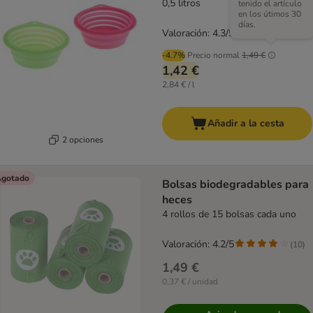
0,5 litros
tenido el artículo
en los útimos 30
días.
Valoración: 4.3/5
(
40
)
-4.7%
Precio normal
1,49 €
1,42 €
2,84 € / l
Añadir a la cesta
2 opciones
gotado
Bolsas biodegradables para
heces
4 rollos de 15 bolsas cada uno
Valoración: 4.2/5
(
10
)
1,49 €
0,37 € / unidad