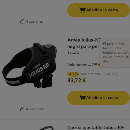
Añadir a la cesta
4 opciones
Arnés Julius-K9 IDC® Power
El precio más
negro para perros
bajo que ha
Talla 1
tenido el artículo
en los útimos 30
días.
Valoración: 4.7/5
(
27
)
-4.99%
Precio normal
35,49 €
33,72 €
Añadir a la cesta
4 opciones
Correa ajustable Julius-K9