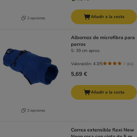
Añadir a la cesta
2 opciones
Albornoz de microfibra para
perros
S: 39 cm aprox.
Valoración: 4.3/5
(
61
)
5,69 €
Añadir a la cesta
2 opciones
Correa extensible flexi New
Neon rosa con cinta de 5 m