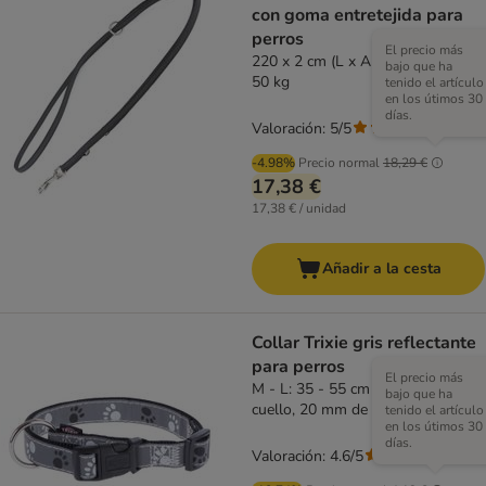
con goma entretejida para
perros
El precio más
220 x 2 cm (L x An), hasta máx.
bajo que ha
50 kg
tenido el artículo
en los útimos 30
días.
Valoración: 5/5
(
2
)
-4.98%
Precio normal
18,29 €
17,38 €
17,38 € / unidad
Añadir a la cesta
Collar Trixie gris reflectante
para perros
El precio más
M - L: 35 - 55 cm perímetro del
bajo que ha
cuello, 20 mm de ancho
tenido el artículo
en los útimos 30
días.
Valoración: 4.6/5
(
44
)