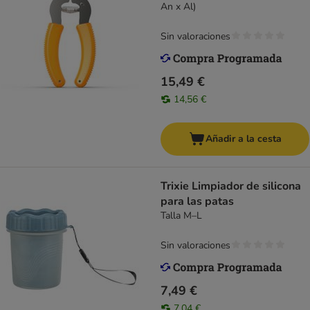
An x Al)
Sin valoraciones
15,49 €
14,56 €
Añadir a la cesta
Trixie Limpiador de silicona
para las patas
Talla M–L
Sin valoraciones
7,49 €
7,04 €