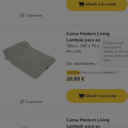
Añadir a la cesta
2 opciones
Cama Modern Living
Lombok para perros
El precio más
Talla L: 100 x 70 x 8 / 25 cm (L x
bajo que ha
An x Al)
tenido el artícul
en los útimos 3
días.
Sin valoraciones
-25.01%
Precio normal
35,99 €
26,99 €
Añadir a la cesta
2 opciones
Cama Modern Living
Lombok para perros