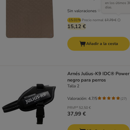
en los útimos 3
días.
Sin valoraciones
-15.01%
Precio normal
17,79 €
15,12 €
Añadir a la cesta
Arnés Julius-K9 IDC® Power
negro para perros
Talla 2
Valoración: 4.7/5
(
27
)
PRVP*
52,50 €
37,99 €