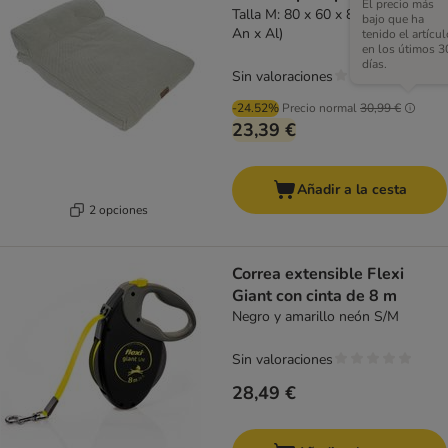
El precio más
Talla M: 80 x 60 x 8 / 24 cm (L x
bajo que ha
An x Al)
tenido el artícul
en los útimos 3
días.
Sin valoraciones
-24.52%
Precio normal
30,99 €
23,39 €
Añadir a la cesta
2 opciones
Correa extensible Flexi
Giant con cinta de 8 m
Negro y amarillo neón S/M
Sin valoraciones
28,49 €