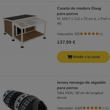
Caseta de madera Doug
para perros
M: 103,7 x 112 x 70 cm (L x Prof x
Al)
Valoración: 5/5
(
3
)
137,99 €
Añadir a la cesta
Jersey noruego de algodón
para perros
Talla XXXL: 50 cm de longitud
dorsal
Valoración: 4.6/5
(
176
)