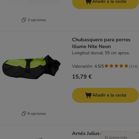
Añadir a la cesta
2 opciones
Chubasquero para perros
Illume Nite Neon
Longitud dorsal: 55 cm aprox.
Valoración: 4.5/5
(
314
)
15,79 €
Añadir a la cesta
6 opciones
Arnés Julius-K9 IDC® Power
El precio más