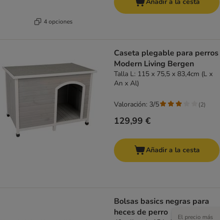
Añadir a la cesta
4 opciones
Caseta plegable para perros
Modern Living Bergen
Talla L: 115 x 75,5 x 83,4cm (L x
An x Al)
Valoración: 3/5
(
2
)
129,99 €
Añadir a la cesta
Bolsas basics negras para
heces de perro
El precio más