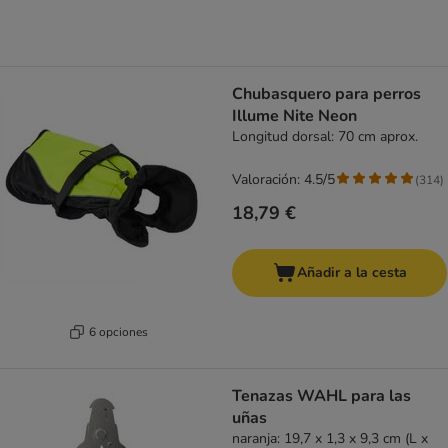
Chubasquero para perros
Illume Nite Neon
Longitud dorsal: 70 cm aprox.
Valoración: 4.5/5
(
314
)
18,79 €
Añadir a la cesta
6 opciones
Tenazas WAHL para las
uñas
naranja: 19,7 x 1,3 x 9,3 cm (L x