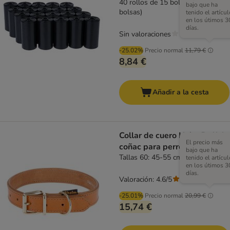
40 rollos de 15 bolsas (600
bajo que ha
bolsas)
tenido el artícul
en los útimos 3
días.
Sin valoraciones
-25.02%
Precio normal
11,79 €
8,84 €
Añadir a la cesta
Collar de cuero Heim Buffalo
El precio más
coñac para perros
bajo que ha
Tallas 60: 45-55 cm de cuello
tenido el artícul
en los útimos 3
días.
Valoración: 4.6/5
(
45
)
-25.01%
Precio normal
20,99 €
15,74 €