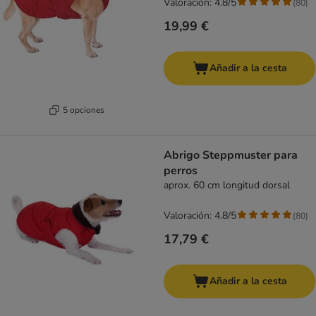
Valoración: 4.8/5
(
80
)
19,99 €
Añadir a la cesta
5 opciones
Abrigo Steppmuster para
perros
aprox. 60 cm longitud dorsal
Valoración: 4.8/5
(
80
)
17,79 €
Añadir a la cesta