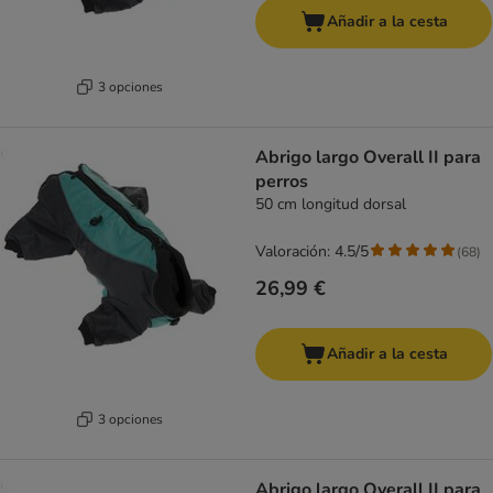
Añadir a la cesta
3 opciones
Abrigo largo Overall II para
perros
50 cm longitud dorsal
Valoración: 4.5/5
(
68
)
26,99 €
Añadir a la cesta
3 opciones
Abrigo largo Overall II para