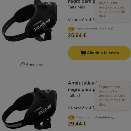
negro para perros
bajo que ha
Talla Mini
tenido el artículo
en los útimos 30
días.
Valoración: 4.7/5
(
27
)
-5%
Precio normal
26,99 €
25,64 €
Añadir a la cesta
4 opciones
Arnés Julius-K9 IDC® Power
El precio más
negro para perros
bajo que ha
Talla 0
tenido el artículo
en los útimos 30
días.
Valoración: 4.7/5
(
27
)
-5%
Precio normal
30,99 €
29,44 €