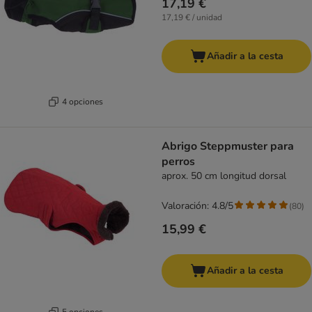
17,19 €
17,19 € / unidad
Añadir a la cesta
4 opciones
Abrigo Steppmuster para
perros
aprox. 50 cm longitud dorsal
Valoración: 4.8/5
(
80
)
15,99 €
Añadir a la cesta
5 opciones