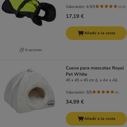
Valoración: 4.5/5
(
314
)
17,19 €
Añadir a la cesta
6 opciones
Cueva para mascotas Royal
Pet White
45 x 45 x 45 cm (L x An x Al)
Valoración: 5/5
(
4
)
34,99 €
Añadir a la cesta