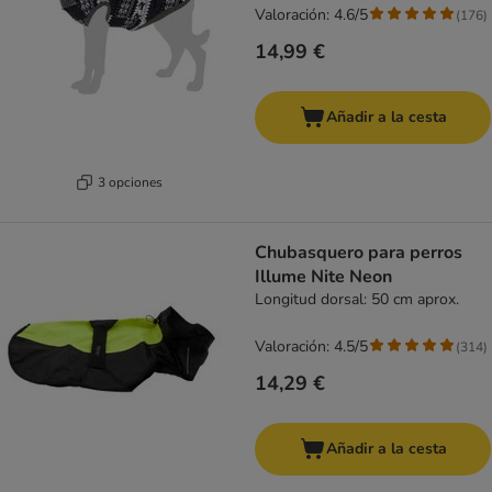
Valoración: 4.6/5
(
176
)
14,99 €
Añadir a la cesta
3 opciones
Chubasquero para perros
Illume Nite Neon
Longitud dorsal: 50 cm aprox.
Valoración: 4.5/5
(
314
)
14,29 €
Añadir a la cesta