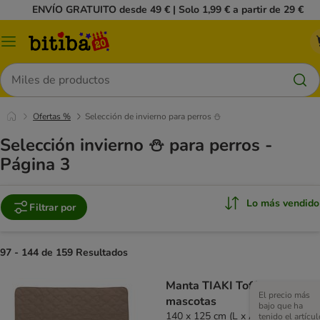
ENVÍO GRATUITO desde 49 € | Solo 1,99 € a partir de 29 €
Menú
Buscar
Ofertas %
Selección de invierno para perros ⛄
Selección invierno ⛄ para perros -
Página 3
Lo más vendido
Filtrar por
97 - 144 de 159 Resultados
Manta TIAKI Toffee para
El precio más
mascotas
bajo que ha
140 x 125 cm (L x An)
tenido el artícul