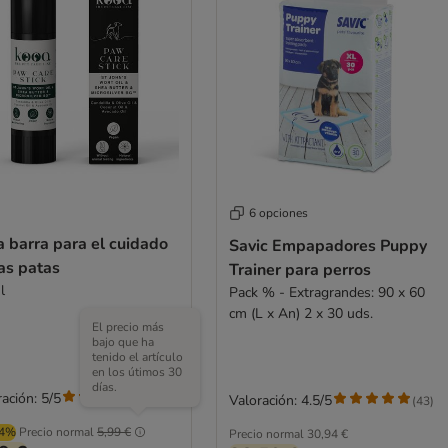
6 opciones
 barra para el cuidado
Savic Empapadores Puppy
as patas
Trainer para perros
l
Pack % - Extragrandes: 90 x 60
cm (L x An) 2 x 30 uds.
El precio más
bajo que ha
tenido el artículo
en los útimos 30
días.
ación: 5/5
(
1
)
Valoración: 4.5/5
(
43
)
04%
Precio normal
5,99 €
Precio normal
30,94 €