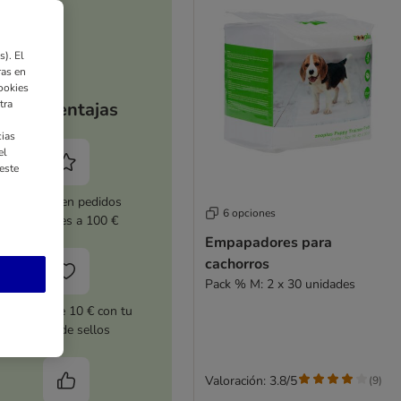
). El
ras en
ookies
tra
Tus ventajas
ias
el
este
5 % dto. en pedidos
6 opciones
superiores a 100 €
Empapadores para
cachorros
Pack % M: 2 x 30 unidades
Cupones de 10 € con tu
tarjeta de sellos
Valoración: 3.8/5
(
9
)