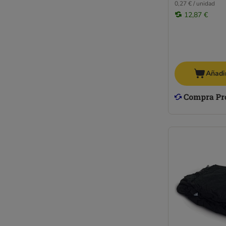
0,27 € / unidad
12,87 €
Añadir