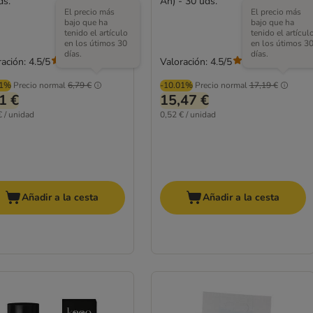
ds.
An) - 30 uds.
El precio más
El precio más
bajo que ha
bajo que ha
tenido el artículo
tenido el artícul
en los útimos 30
en los útimos 3
días.
días.
ación: 4.5/5
Valoración: 4.5/5
(
43
)
(
43
)
01%
Precio normal
6,79 €
-10.01%
Precio normal
17,19 €
1 €
15,47 €
€ / unidad
0,52 € / unidad
Añadir a la cesta
Añadir a la cesta