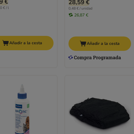
9 €
28,59 €
 € / l
0,48 € / unidad
26,87 €
Añadir a la cesta
Añadir a la cesta