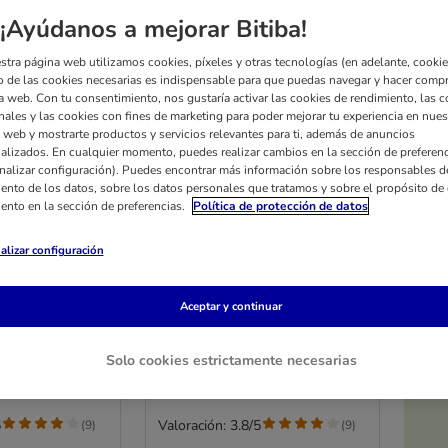
¡Ayúdanos a mejorar Bitiba!
stra página web utilizamos cookies, píxeles y otras tecnologías (en adelante, cookies
 de las cookies necesarias es indispensable para que puedas navegar y hacer comp
a web. Con tu consentimiento, nos gustaría activar las cookies de rendimiento, las c
nales y las cookies con fines de marketing para poder mejorar tu experiencia en nues
 web y mostrarte productos y servicios relevantes para ti, además de anuncios
alizados. En cualquier momento, puedes realizar cambios en la sección de preferenc
nalizar configuración). Puedes encontrar más información sobre los responsables d
iento de los datos, sobre los datos personales que tratamos y sobre el propósito de 
iento en la sección de preferencias.
Política de protección de datos
6 opciones
alizar configuración
 para
Empapadores para
cachorros
Aceptar y continuar
0 unidades
L: 60 x 45 cm (L x An), 30
unidades
Solo cookies estrictamente necesarias
5
Valoración: 3.8/5
(
9
)
(
9
)