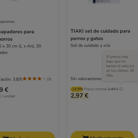
 opciones
TIAKI set de cuidado para
apadores para
perros y gatos
horros
Set de cuidado y cría
5 x 30 cm (L x An), 30
ades
El precio más
bajo que ha
tenido el artículo
en los útimos 30
días.
Sin valoraciones
ación: 3.8/5
(
9
)
9 €
-14.9%
Precio normal
3,49 €
2,97 €
€ / unidad