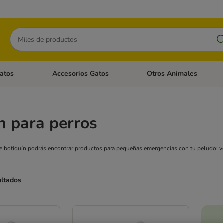
Buscar
atos
Accesorios Gatos
Otros Animales
goria abierto: Accesorios Perros
Menú de categoria abierto: Comida Gatos
Menú de categoria abierto:
n para perros
e botiquín podrás encontrar productos para pequeñas emergencias con tu peludo: ven
ultados