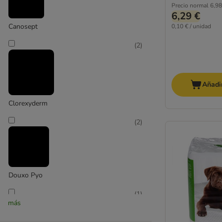
Precio normal
6,98
6,29 €
Canosept
0,10 € / unidad
(
2
)
Añadir
Clorexyderm
(
2
)
Douxo Pyo
(
1
)
más