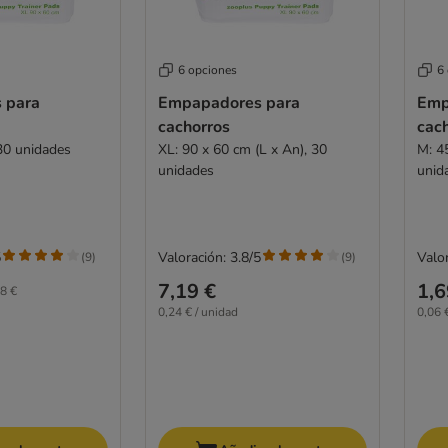
6 opciones
6
 para
Empapadores para
Emp
cachorros
cac
30 unidades
XL: 90 x 60 cm (L x An), 30
M: 4
unidades
unid
5
Valoración: 3.8/5
Valor
(
9
)
(
9
)
7,19 €
1,6
8 €
0,24 € / unidad
0,06 