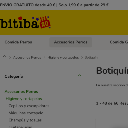
ENVÍO GRATUITO desde 49 € | Solo 1,99 € a partir de 29 €
Comida Perros
Accesorios Perros
Comida G
Menú de categoria abierto: Comida Perros
Menú de cate
Accesorios Perros
Higiene y cortapelos
Botiquín
Botiquí
Categoría
En nuestra sección d
Accesorios Perros
Higiene y cortapelos
1 - 48 de 66 Res
Cepillos y escarpidores
Máquinas cortapelo
Champús y toallas
Quitapelusas