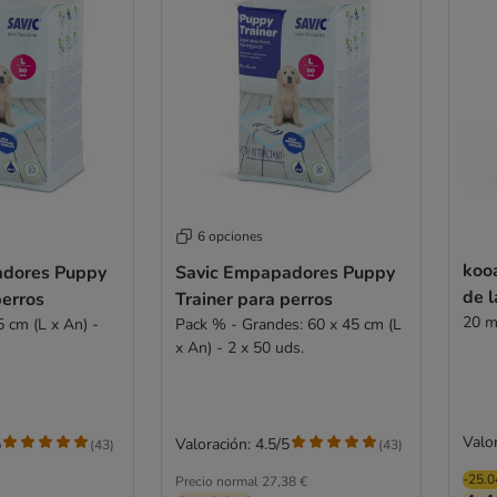
6 opciones
kooa
adores Puppy
Savic Empapadores Puppy
de l
perros
Trainer para perros
20 m
 cm (L x An) -
Pack % - Grandes: 60 x 45 cm (L
x An) - 2 x 50 uds.
Valor
5
Valoración: 4.5/5
(
43
)
(
43
)
-25.
Precio normal
27,38 €