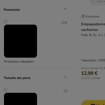
Felisept
Promoción
(
2
)
6 opciones
(
33
)
Empapadores
cachorros
Pack % XL: 2 x 
Hunter
(
2
)
Valoración: 3.8/
Karlie
Productos rebajados
Precio normal
14,3
12,99 €
Tamaño del perro
0,22 € / unidad
(
2
)