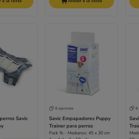
 a la cesta
Añadir a la cesta
6 opciones
6
perros Savic
Savic Empapadores Puppy
Sav
py
Trainer para perros
Trai
Pack % - Medianos: 45 x 30 cm
Medi