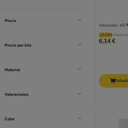
mediano 11 - 25 kg
Precio
(
8
)
Valoración: 4/5
-25.03%
Precio no
6,14 €
Precio por kilo
grande 26 - 45 kg
Material
(
2
)
Añadir
Valoraciones
Color
muy grande > 45 kg