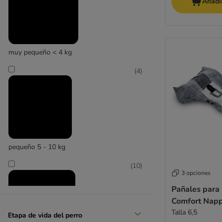
Añadir
muy pequeño < 4 kg
(
4
)
pequeño 5 - 10 kg
(
10
)
3 opciones
Pañales para 
Comfort Nap
Talla 6,5
Etapa de vida del perro