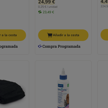
4,4
24,99 €
224,50
0,25 € / unidad
23,49 €
 a la cesta
Añadir a la cesta