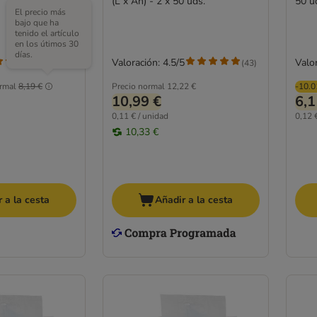
(L x An) - 2 x 50 uds.
50 u
El precio más
bajo que ha
tenido el artículo
en los útimos 30
días.
Valoración: 4.5/5
Valor
(
21
)
(
43
)
rmal
8,19 €
Precio normal
12,22 €
-10.
10,99 €
6,1
0,11 € / unidad
0,12 
10,33 €
 a la cesta
Añadir a la cesta