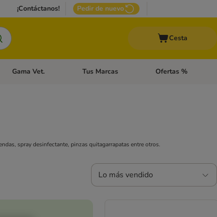
¡Contáctanos!
Pedir de nuevo
Cesta
Gama Vet.
Tus Marcas
Ofertas %
 Accesorios Gatos
Menú de categoria abierto: Otros Animales
Menú de categoria abierto: Gama Vet.
Menú de categoria abie
das, spray desinfectante, pinzas quitagarrapatas entre otros.
Lo más vendido