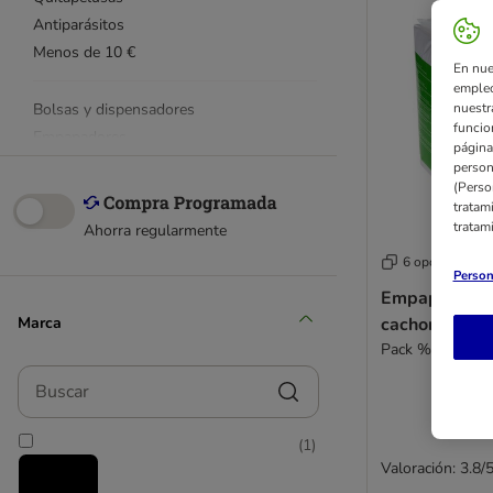
Antiparásitos
Menos de 10 €
En nue
empleo
Bolsas y dispensadores
nuestr
funcio
Empapadores
página
Pañales y toallitas
person
(Perso
Limpiadores de oídos y ojos
tratam
Limpieza dental
tratam
Ahorra regularmente
Cuidado de las patas
6 opciones
Cortaúñas y tijeras
Person
Empapadores
Productos antiestrés
Marca
cachorros
Limpieza del hogar
Pack % L: 2 x 3
Botiquín
Buscar
kooa
ADAPTIL
FURminator
(
1
)
Valoración: 3.8/