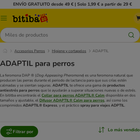
ENVÍO GRATUITO desde 49 € | Solo 1,99 € a partir de 29 €
Menú
Buscar
Accesorios Perros
Higiene y cortapelos
ADAPTIL
ADAPTIL para perros
La feromona DAP ® (
Dog Appeasing Pheromone
) es una feromona natural que
producen las perras durante el periodo de lactancia para que sus crías estén
calmadas y se sientan seguras.
ADAPTIL
te ofrece una gama de
productos
antiestrés para perros
que le ayudarán a superar situaciones nuevas o de estrés.
En bititba encontrarás el
Collar para perros ADAPTIL® Calm
disponible en dos
tamaños y ajustable, el
Difusor ADAPTIL® Calm para perros
, así como los
comprimidos
ADAPTIL® Express
, y el práctico
spray para viajes ADPTIL
.
Lo más vendido
Filtrar por