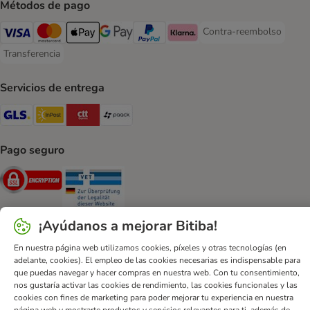
Métodos de pago
Contra-reembolso
Contra-reembolso Paym
Visa Payment Method
Mastercard Payment Method
Apple Pay Payment Method
Google Pay Payment Method
PayPal Payment Method
Klarna Payment Method
Transferencia
Transferencia Payment Method
Servicios de entrega
GLS Shipping Method
InPost Shipping Method
CTTExpress Shipping Method
paack Shipping Method
Pago seguro
Security
Security
¡Ayúdanos a mejorar Bitiba!
En nuestra página web utilizamos cookies, píxeles y otras tecnologías (en
adelante, cookies). El empleo de las cookies necesarias es indispensable para
Ayuda
Contacto
Impreso
DSA
Protección de datos
que puedas navegar y hacer compras en nuestra web. Con tu consentimiento,
Condiciones comerciales generales
Declaración de accesibilidad
nos gustaría activar las cookies de rendimiento, las cookies funcionales y las
cookies con fines de marketing para poder mejorar tu experiencia en nuestra
Newsletter
Gastos de envío y plazos de entrega