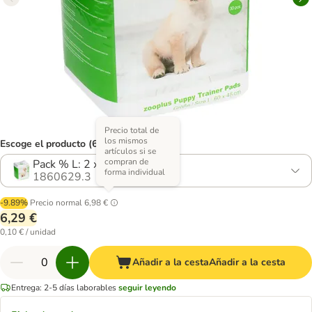
Precio total de
los mismos
Escoge el producto (6 opciones)
artículos si se
compran de
Pack % L: 2 x 30 unidades
forma individual
1860629.3
-9.89%
Precio normal
6,98 €
6,29 €
0,10 € / unidad
Añadir a la cesta
Añadir a la cesta
Entrega: 2-5 días laborables
seguir leyendo