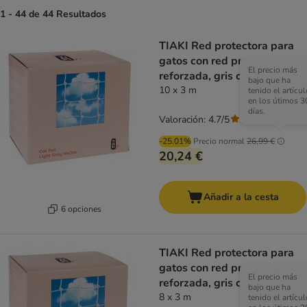
1 - 44 de 44 Resultados
TIAKI Red protectora para
gatos con red protectora
El precio más
reforzada, gris claro
bajo que ha
10 x 3 m
tenido el artícul
en los útimos 3
días.
Valoración: 4.7/5
(
7
)
-25.01%
Precio normal
26,99 €
20,24 €
Añadir a la cesta
6 opciones
TIAKI Red protectora para
gatos con red protectora
El precio más
reforzada, gris claro
bajo que ha
8 x 3 m
tenido el artícul