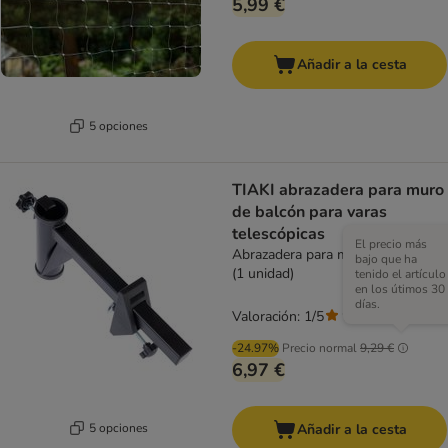
5,99 €
Añadir a la cesta
5 opciones
TIAKI abrazadera para muro
de balcón para varas
telescópicas
El precio más
Abrazadera para muro de balcón
bajo que ha
(1 unidad)
tenido el artículo
en los útimos 30
días.
Valoración: 1/5
(
1
)
-24.97%
Precio normal
9,29 €
6,97 €
5 opciones
Añadir a la cesta