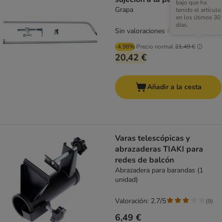
bajo que ha
Grapa
tenido el artículo
en los útimos 30
días.
Sin valoraciones
-4.98%
Precio normal
21,49 €
20,42 €
Añadir a la cesta
Varas telescópicas y
abrazaderas TIAKI para
redes de balcón
Abrazadera para barandas (1
unidad)
Valoración: 2.7/5
(
9
)
6,49 €