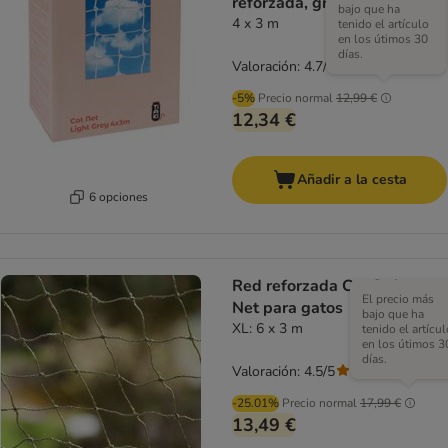
reforzada, gris claro
bajo que ha
4 x 3 m
tenido el artículo
en los útimos 30
días.
Valoración: 4.7/5
(
7
)
-5%
Precio normal
12,99 €
12,34 €
Añadir a la cesta
6 opciones
Red reforzada Cat Safety
El precio más
Net para gatos
bajo que ha
XL: 6 x 3 m
tenido el artícul
en los útimos 3
días.
Valoración: 4.5/5
(
217
)
-25.01%
Precio normal
17,99 €
13,49 €