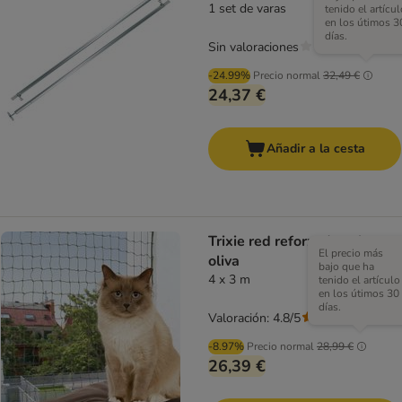
1 set de varas
tenido el artícul
en los útimos 3
días.
Sin valoraciones
-24.99%
Precio normal
32,49 €
24,37 €
Añadir a la cesta
Trixie red reforzada color
El precio más
oliva
bajo que ha
4 x 3 m
tenido el artículo
en los útimos 30
días.
Valoración: 4.8/5
(
119
)
-8.97%
Precio normal
28,99 €
26,39 €