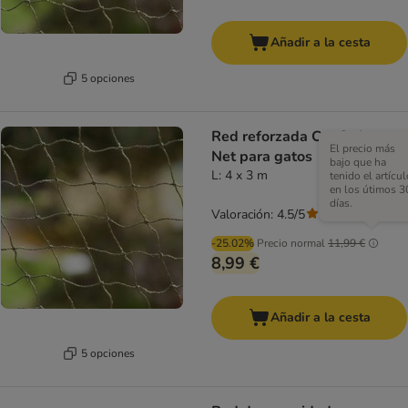
Añadir a la cesta
5 opciones
Red reforzada Cat Safety
El precio más
Net para gatos
bajo que ha
L: 4 x 3 m
tenido el artícul
en los útimos 3
días.
Valoración: 4.5/5
(
217
)
-25.02%
Precio normal
11,99 €
8,99 €
Añadir a la cesta
5 opciones