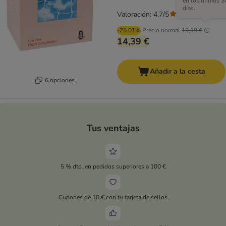
en los útimos 3
días.
Valoración: 4.7/5
(
7
)
-25.01%
Precio normal
19,19 €
14,39 €
Añadir a la cesta
6 opciones
Tus ventajas
5 % dto. en pedidos superiores a 100 €
Cupones de 10 € con tu tarjeta de sellos