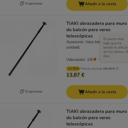
4 opciones
Añadir a la cesta
TIAKI abrazadera para muro
de balcón para varas
telescópicas
El precio más
Accesorio: Vara telescópica (1
bajo que ha
unidad)
tenido el artícul
en los útimos 3
días.
Valoración: 1/5
(
1
)
-24.99%
Precio normal
18,49 €
13,87 €
5 opciones
Añadir a la cesta
TIAKI abrazadera para muro
de balcón para varas
telescópicas