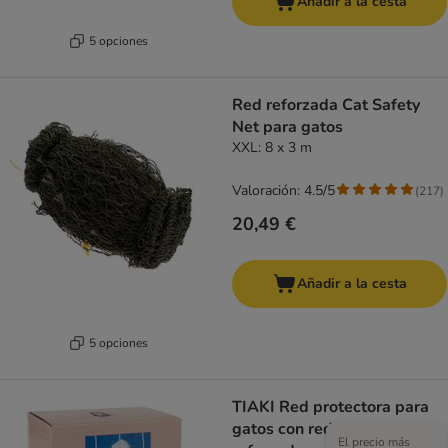
Añadir a la cesta
5 opciones
Red reforzada Cat Safety
Net para gatos
XXL: 8 x 3 m
Valoración: 4.5/5
(
217
)
20,49 €
Añadir a la cesta
5 opciones
TIAKI Red protectora para
gatos con red protectora
El precio más