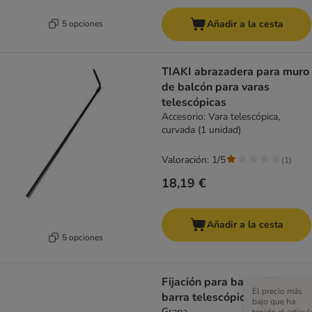
Añadir a la cesta
5 opciones
TIAKI abrazadera para muro
de balcón para varas
telescópicas
Accesorio: Vara telescópica,
curvada (1 unidad)
Valoración: 1/5
(
1
)
18,19 €
Añadir a la cesta
5 opciones
Fijación para barandilla con
El precio más
barra telescópica de Trixie
bajo que ha
Grapa