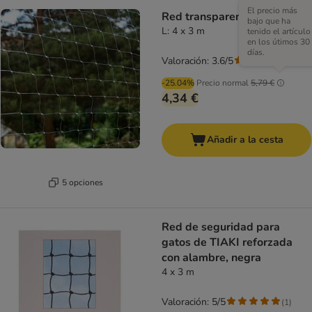
El precio más
Red transparente para gatos
bajo que ha
L: 4 x 3 m
tenido el artículo
en los útimos 30
días.
Valoración: 3.6/5
(
96
)
-25.04%
Precio normal
5,79 €
4,34 €
Añadir a la cesta
5 opciones
Red de seguridad para
gatos de TIAKI reforzada
con alambre, negra
4 x 3 m
Valoración: 5/5
(
1
)