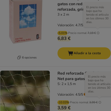
gatos con red protectora
El precio más
reforzada, gris claro
bajo que ha
3 x 2 m
tenido el artículo
en los útimos 30
días.
Valoración: 4.7/5
(
7
)
-5.01%
Precio normal
7,19 €
6,83 €
Añadir a la cesta
6 opciones
Red reforzada Cat Safety
El precio más
Net para gatos
bajo que ha
S: 2 x 1,5 m
tenido el artículo
en los útimos 30
días.
Valoración: 4.5/5
(
217
)
-10.03%
Precio normal
3,99 €
3,59 €