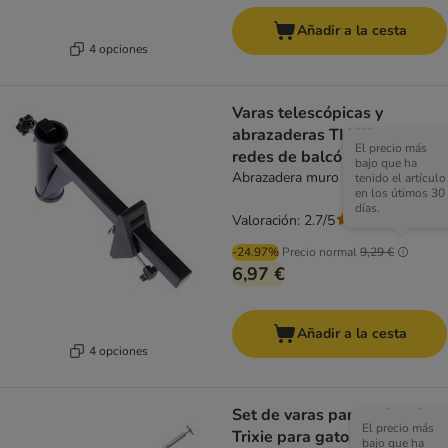
Añadir a la cesta
4 opciones
Varas telescópicas y
abrazaderas TIAKI para
El precio más
redes de balcón
bajo que ha
Abrazadera muro de balcón (1 ud.)
tenido el artículo
en los útimos 30
días.
Valoración: 2.7/5
(
9
)
-24.97%
Precio normal
9,29 €
6,97 €
Añadir a la cesta
4 opciones
Set de varas para redes de
El precio más
Trixie para gatos
bajo que ha