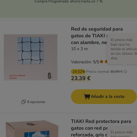
Compra Programada: ahorra hasta un 7 %
Red de seguridad para
gatos de TIAKI reforzada
El precio más
con alambre, negra
bajo que ha
10 x 3 m
tenido el artícul
en los útimos 3
días.
Valoración: 5/5
(
1
)
-24.52%
Precio normal
30,99 €
23,39 €
Añadir a la cesta
6 opciones
TIAKI Red protectora para
gatos con red protectora
El precio más
reforzada, gris claro
bajo que ha