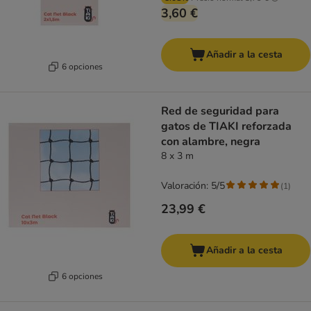
3,60 €
Añadir a la cesta
6 opciones
Red de seguridad para
gatos de TIAKI reforzada
con alambre, negra
8 x 3 m
Valoración: 5/5
(
1
)
23,99 €
Añadir a la cesta
6 opciones