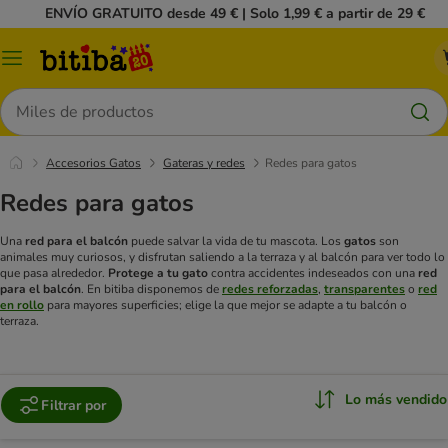
ENVÍO GRATUITO desde 49 € | Solo 1,99 € a partir de 29 €
Menú
Buscar
Accesorios Gatos
Gateras y redes
Redes para gatos
Redes para gatos
Una
red para el balcón
puede salvar la vida de tu mascota. Los
gatos
son
animales muy curiosos, y disfrutan saliendo a la terraza y al balcón para ver todo lo
que pasa alrededor.
Protege a tu gato
contra accidentes indeseados con una
red
para el balcón
. En bitiba disponemos de
redes reforzadas
,
transparentes
o
red
en rollo
para mayores superficies; elige la que mejor se adapte a tu balcón o
terraza.
Lo más vendido
Filtrar por