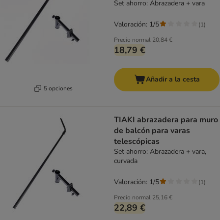
Set ahorro: Abrazadera + vara
Valoración: 1/5
(
1
)
Precio normal
20,84 €
18,79 €
Añadir a la cesta
5 opciones
TIAKI abrazadera para muro
de balcón para varas
telescópicas
Set ahorro: Abrazadera + vara,
curvada
Valoración: 1/5
(
1
)
Precio normal
25,16 €
22,89 €