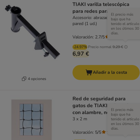
TIAKI varilla telescópica
para redes para gatos
El precio más
Accesorio: abrazadera para la
bajo que ha
pared (1 ud.)
tenido el artículo
en los útimos 30
días.
Valoración: 2.7/5
(
9
)
-24.97%
Precio normal
9,29 €
6,97 €
Añadir a la cesta
4 opciones
Red de seguridad para
gatos de TIAKI reforzada
El precio más
con alambre, negra
bajo que ha
3 x 2 m
tenido el artículo
en los útimos 30
días.
Valoración: 5/5
(
1
)