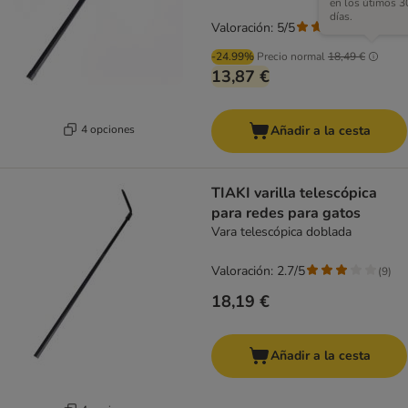
en los útimos 3
días.
Valoración: 5/5
(
1
)
-24.99%
Precio normal
18,49 €
13,87 €
4 opciones
Añadir a la cesta
TIAKI varilla telescópica
para redes para gatos
Vara telescópica doblada
Valoración: 2.7/5
(
9
)
18,19 €
Añadir a la cesta