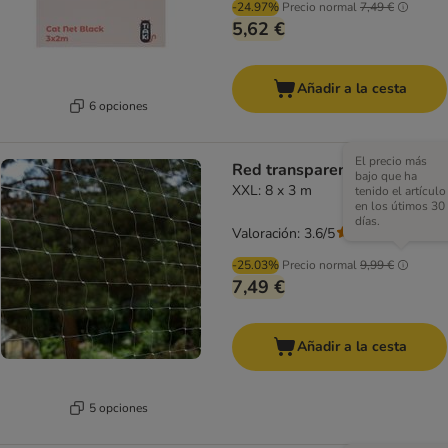
-24.97%
Precio normal
7,49 €
5,62 €
Añadir a la cesta
6 opciones
El precio más
Red transparente para gatos
bajo que ha
XXL: 8 x 3 m
tenido el artículo
en los útimos 30
días.
Valoración: 3.6/5
(
96
)
-25.03%
Precio normal
9,99 €
7,49 €
Añadir a la cesta
5 opciones