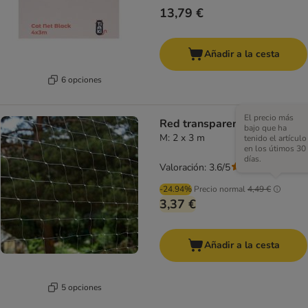
13,79 €
Añadir a la cesta
6 opciones
El precio más
Red transparente para gatos
bajo que ha
M: 2 x 3 m
tenido el artículo
en los útimos 30
días.
Valoración: 3.6/5
(
96
)
-24.94%
Precio normal
4,49 €
3,37 €
Añadir a la cesta
5 opciones