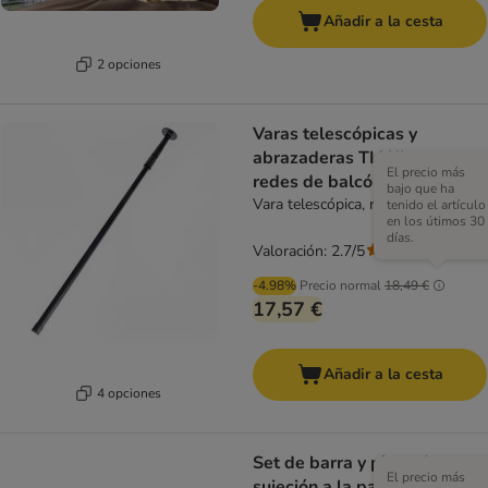
Añadir a la cesta
2 opciones
Varas telescópicas y
abrazaderas TIAKI para
El precio más
redes de balcón
bajo que ha
Vara telescópica, recta (1 unidad)
tenido el artículo
en los útimos 30
días.
Valoración: 2.7/5
(
9
)
-4.98%
Precio normal
18,49 €
17,57 €
Añadir a la cesta
4 opciones
Set de barra y pinza de
El precio más
sujeción a la pared Trixie