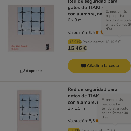
Red de seguridad para
gatos de TIAKI reforzada
El precio más
con alambre, negra
bajo que ha
6 x 3 m
tenido el artícul
en los útimos 3
días.
Valoración: 5/5
(
1
)
-15.01%
Precio normal
18,19 €
15,46 €
Añadir a la cesta
6 opciones
Red de seguridad para
gatos de TIAKI reforzada
El precio más
con alambre, negra
bajo que ha
2 x 1,5 m
tenido el artículo
en los útimos 30
días.
Valoración: 5/5
(
1
)
-5.01%
Precio normal
3,79 €