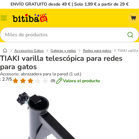
ENVÍO GRATUITO desde 49 € | Solo 1,99 € a partir de 29 €
Menú
Buscar
Accesorios Gatos
Gateras y redes
Redes para gatos
TIAKI varilla
TIAKI varilla telescópica para redes
para gatos
Accesorio: abrazadera para la pared (1 ud.)
: 2.7/5
Valora el producto
(
9
)