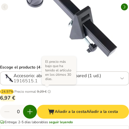
El precio más
bajo que ha
Escoge el producto (4 opciones)
tenido el artículo
en los útimos 30
Accesorio: abrazadera para la pared (1 ud.)
días.
1916515.1
-24.97%
Precio normal
9,29 €
6,97 €
Añadir a la cesta
Añadir a la cesta
Entrega: 2-5 días laborables
seguir leyendo