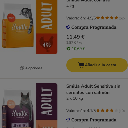
Smilla Adult con ave
4 kg
Valoración: 4.9/5
(
52
)
11,49 €
2,87 € / kg
10,69 €
Añadir a la cesta
4 opciones
Smilla Adult Sensitive sin
cereales con salmón
2 x 10 kg
Valoración: 4.1/5
(
10
)