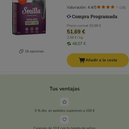
Valoración: 4.4/5
(
16
)
Precio normal
55,98 €
51,69 €
2,58 € / kg
48,07 €
16 opciones
Añadir a la cesta
Tus ventajas
5 % dto. en pedidos superiores a 100 €
Cupones de 10 € con tu tarjeta de sellos