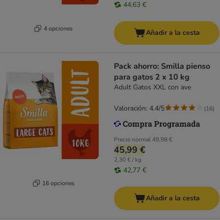
44,63 €
4 opciones
Añadir a la cesta
Pack ahorro: Smilla pienso
para gatos 2 x 10 kg
Adult Gatos XXL con ave
Valoración: 4.4/5
(
16
)
Precio normal
49,98 €
45,99 €
2,30 € / kg
42,77 €
16 opciones
Añadir a la cesta