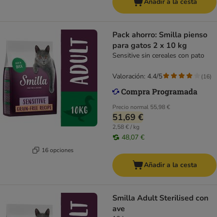
Añadir a la cesta
Pack ahorro: Smilla pienso
para gatos 2 x 10 kg
Sensitive sin cereales con pato
Valoración: 4.4/5
(
16
)
Precio normal
55,98 €
51,69 €
2,58 € / kg
48,07 €
16 opciones
Añadir a la cesta
Smilla Adult Sterilised con
ave