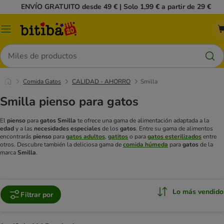
ENVÍO GRATUITO desde 49 € | Solo 1,99 € a partir de 29 €
Menú
Buscar
Comida Gatos
CALIDAD - AHORRO
Smilla
Smilla pienso para gatos
El
pienso
para
gatos
Smilla
te ofrece una gama de alimentación adaptada a la
edad
y a las
necesidades especiales
de los
gatos
. Entre su gama de alimentos
encontrarás
pienso
para
gatos adultos
,
gatitos
o para
gatos esterilizados
entre
otros.
Descubre también la deliciosa gama de
comida húmeda
para
gatos
de la
marca
Smilla
.
Lo más vendido
Filtrar por