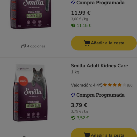
11,99 €
3,00 € / kg
11,15 €
Añadir a la cesta
4 opciones
Smilla Adult Kidney Care
1 kg
Valoración: 4.4/5
(
86
)
3,79 €
3,79 € / kg
3,52 €
Añadir a la cesta