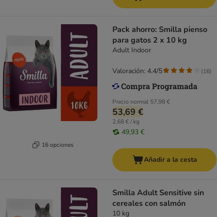
Pack ahorro: Smilla pienso
para gatos 2 x 10 kg
Adult Indoor
Valoración: 4.4/5
(
16
)
Precio normal
57,98 €
53,69 €
2,68 € / kg
49,93 €
16 opciones
Añadir a la cesta
Smilla Adult Sensitive sin
cereales con salmón
10 kg