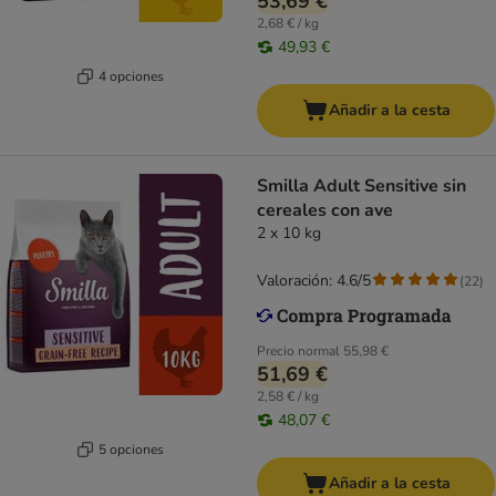
53,69 €
2,68 € / kg
49,93 €
4 opciones
Añadir a la cesta
Smilla Adult Sensitive sin
cereales con ave
2 x 10 kg
Valoración: 4.6/5
(
22
)
Precio normal
55,98 €
51,69 €
2,58 € / kg
48,07 €
5 opciones
Añadir a la cesta