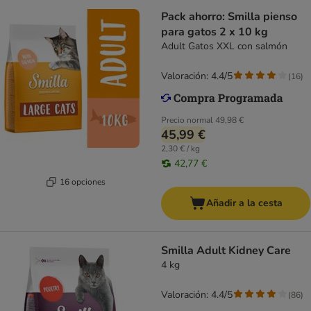
Pack ahorro: Smilla pienso
para gatos 2 x 10 kg
Adult Gatos XXL con salmón
Valoración: 4.4/5
(
16
)
Precio normal
49,98 €
45,99 €
2,30 € / kg
42,77 €
16 opciones
Añadir a la cesta
Smilla Adult Kidney Care
4 kg
Valoración: 4.4/5
(
86
)