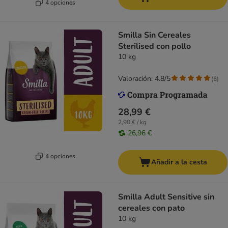
4 opciones
Smilla Sin Cereales
Sterilised con pollo
10 kg
Valoración: 4.8/5
(
6
)
28,99 €
2,90 € / kg
26,96 €
4 opciones
Añadir a la cesta
Smilla Adult Sensitive sin
cereales con pato
10 kg