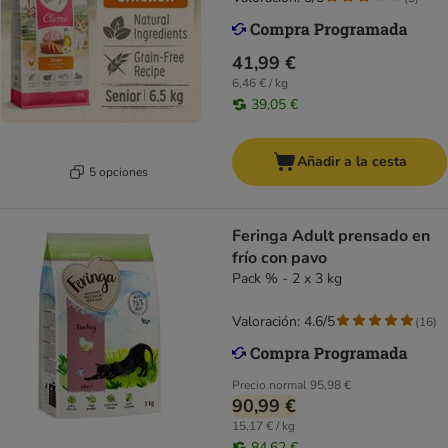
41,99 €
6,46 € / kg
39,05 €
Añadir a la cesta
5 opciones
Feringa Adult prensado en
frío con pavo
Pack % - 2 x 3 kg
Valoración: 4.6/5
(
16
)
Precio normal
95,98 €
90,99 €
15,17 € / kg
84,62 €