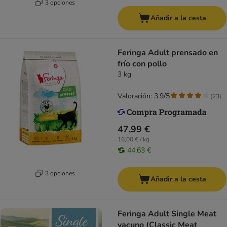
3 opciones
Añadir a la cesta
Feringa Adult prensado en
frío con pollo
3 kg
Valoración: 3.9/5
(
23
)
47,99 €
16,00 € / kg
44,63 €
3 opciones
Añadir a la cesta
Feringa Adult Single Meat
vacuno (Classic Meat