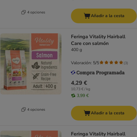
4 opciones
Añadir a la cesta
Feringa Vitality Hairball
Care con salmón
400 g
Valoración: 5/5
(
3
)
4,29 €
10,73 € / kg
3,99 €
4 opciones
Añadir a la cesta
Feringa Vitality Hairball