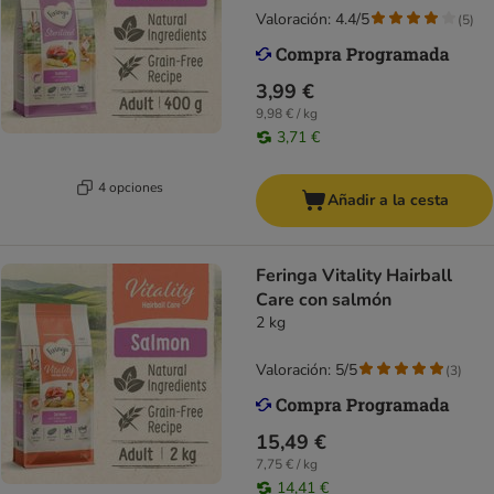
Valoración: 4.4/5
(
5
)
3,99 €
9,98 € / kg
3,71 €
4 opciones
Añadir a la cesta
Feringa Vitality Hairball
Care con salmón
2 kg
Valoración: 5/5
(
3
)
15,49 €
7,75 € / kg
14,41 €