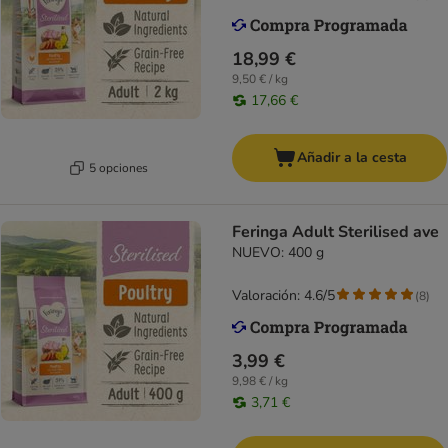
18,99 €
9,50 € / kg
17,66 €
Añadir a la cesta
5 opciones
Feringa Adult Sterilised ave
NUEVO: 400 g
Valoración: 4.6/5
(
8
)
3,99 €
9,98 € / kg
3,71 €