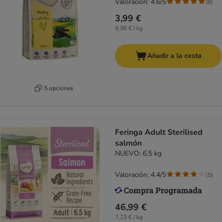
Valoración: 4.6/5
(
8
)
3,99 €
9,98 € / kg
Añadir a la cesta
5 opciones
Feringa Adult Sterilised
salmón
NUEVO: 6,5 kg
Valoración: 4.4/5
(
5
)
46,99 €
7,23 € / kg