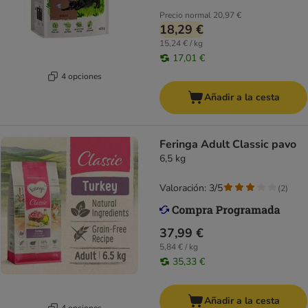
Precio normal
20,97 €
18,29 €
15,24 € / kg
17,01 €
4 opciones
Añadir a la cesta
Feringa Adult Classic pavo
6,5 kg
Valoración: 3/5
(
2
)
37,99 €
5,84 € / kg
35,33 €
Añadir a la cesta
4 opciones