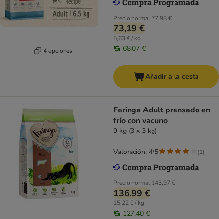
Precio normal
77,98 €
73,19 €
5,63 € / kg
68,07 €
4 opciones
Añadir a la cesta
Feringa Adult prensado en
frío con vacuno
9 kg (3 x 3 kg)
Valoración: 4/5
(
1
)
Precio normal
143,97 €
136,99 €
15,22 € / kg
127,40 €