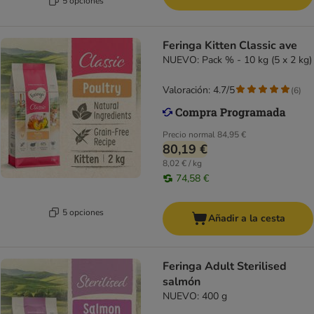
5 opciones
Feringa Kitten Classic ave
NUEVO: Pack % - 10 kg (5 x 2 kg)
Valoración: 4.7/5
(
6
)
Precio normal
84,95 €
80,19 €
8,02 € / kg
74,58 €
5 opciones
Añadir a la cesta
Feringa Adult Sterilised
salmón
NUEVO: 400 g