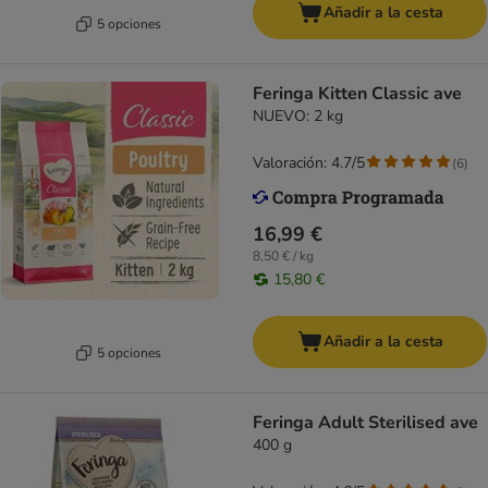
Añadir a la cesta
5 opciones
Feringa Kitten Classic ave
NUEVO: 2 kg
Valoración: 4.7/5
(
6
)
16,99 €
8,50 € / kg
15,80 €
Añadir a la cesta
5 opciones
Feringa Adult Sterilised ave
400 g