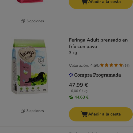
Añadir a la cesta
5 opciones
Feringa Adult prensado en
frío con pavo
3 kg
Valoración: 4.6/5
(
16
)
47,99 €
16,00 € / kg
44,63 €
3 opciones
Añadir a la cesta