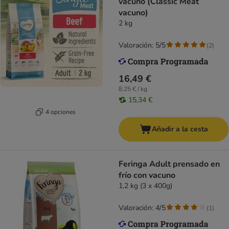
vacuno (Classic Meat
vacuno)
2 kg
Valoración: 5/5
(
2
)
16,49 €
8,25 € / kg
15,34 €
4 opciones
Añadir a la cesta
Feringa Adult prensado en
frío con vacuno
1,2 kg (3 x 400g)
Valoración: 4/5
(
1
)