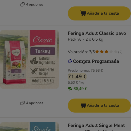
4 opciones
Añadir a la cesta
Feringa Adult Classic pavo
Pack % - 2 x 6,5 kg
Valoración: 3/5
(
2
)
Precio normal
75,98 €
71,49 €
5,50 € / kg
66,49 €
4 opciones
Añadir a la cesta
Feringa Adult Single Meat