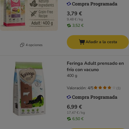
3,79 €
9,48 € / kg
3,52 €
Añadir a la cesta
4 opciones
Feringa Adult prensado en
frío con vacuno
400 g
Valoración: 4/5
(
1
)
6,99 €
17,47 € / kg
6,50 €