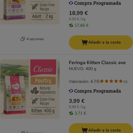
18,99 €
9,50 € / kg
17,66 €
4 opciones
Añadir a la cesta
Feringa Kitten Classic ave
NUEVO: 400 g
Valoración: 4.7/5
(
6
)
3,99 €
9,98 € / kg
3,71 €
Añadir a la cesta