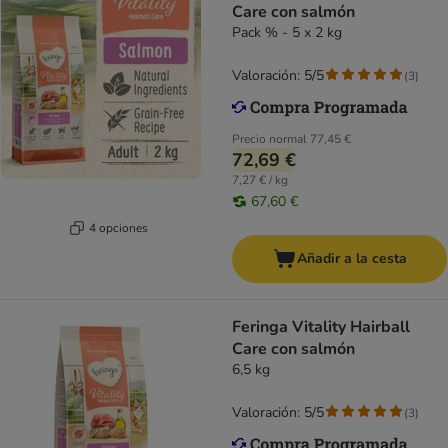
Care con salmón
Pack % - 5 x 2 kg
Valoración: 5/5
(
3
)
Precio normal
77,45 €
72,69 €
7,27 € / kg
67,60 €
4 opciones
Añadir a la cesta
Feringa Vitality Hairball
Care con salmón
6,5 kg
Valoración: 5/5
(
3
)