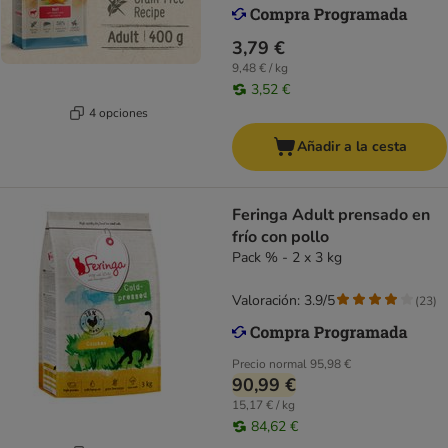
3,79 €
9,48 € / kg
3,52 €
4 opciones
Añadir a la cesta
Feringa Adult prensado en
frío con pollo
Pack % - 2 x 3 kg
Valoración: 3.9/5
(
23
)
Precio normal
95,98 €
90,99 €
15,17 € / kg
84,62 €