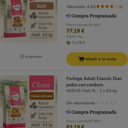
Valoración: 4.2/5
(
6
)
Precio normal
81,98 €
77,19 €
5,94 € / kg
71,79 €
4 opciones
Añadir a la cesta
Feringa Adult Classic Duo
pollo con cordero
NUEVO: Pack % - 2 x 6,5 kg
Sin valoraciones
Precio normal
87,98 €
83,19 €