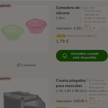
gotado
Comedero de viaje de
El precio más
silicona
bajo que ha
1 litro
tenido el artículo
en los útimos 30
días.
Valoración: 4.3/5
(
40
)
-25.1%
Precio normal
2,39 €
1,79 €
Avisadme cuando
esté disponible
2 opciones
gotado
Caseta plegable Pet Home
El precio más
para mascotas
bajo que ha
L: 61 x 91 x 58 cm (An x P x Al)
tenido el artíc
en los útimos 
días.
Valoración: 4.8/5
(
54
)