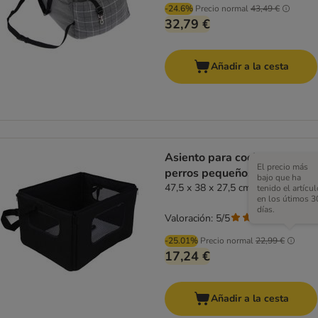
-24.6%
Precio normal
43,49 €
32,79 €
Añadir a la cesta
Asiento para coches para
El precio más
perros pequeños y gatos
bajo que ha
47,5 x 38 x 27,5 cm (An x P x Al)
tenido el artícul
en los útimos 3
días.
Valoración: 5/5
(
1
)
-25.01%
Precio normal
22,99 €
17,24 €
Añadir a la cesta