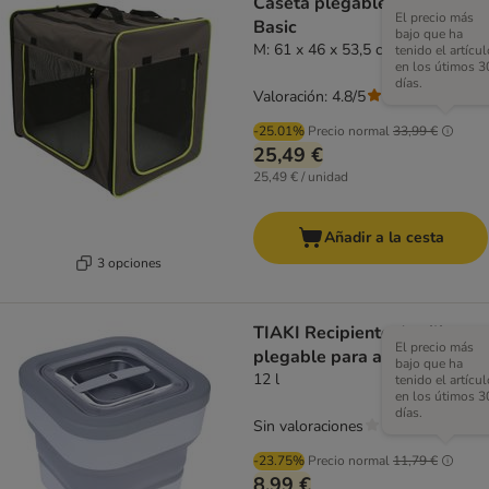
Caseta plegable First Class
El precio más
Basic
bajo que ha
M: 61 x 46 x 53,5 cm (L x An x Al)
tenido el artícul
en los útimos 3
días.
Valoración: 4.8/5
(
41
)
-25.01%
Precio normal
33,99 €
25,49 €
25,49 € / unidad
Añadir a la cesta
3 opciones
TIAKI Recipiente de silicona
El precio más
plegable para alimentos
bajo que ha
12 l
tenido el artícul
en los útimos 3
días.
Sin valoraciones
-23.75%
Precio normal
11,79 €
8,99 €