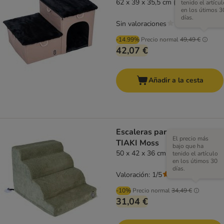
62 x 39 x 35,5 cm (L x An x Al)
tenido el artícul
en los útimos 3
días.
Sin valoraciones
-14.99%
Precio normal
49,49 €
42,07 €
Añadir a la cesta
Escaleras para mascotas
El precio más
TIAKI Moss
bajo que ha
50 x 42 x 36 cm (L x An x Al)
tenido el artículo
en los útimos 30
días.
Valoración: 1/5
(
1
)
-10%
Precio normal
34,49 €
31,04 €