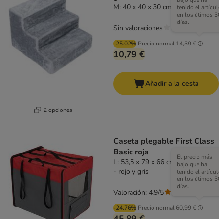
bajo que ha
M: 40 x 40 x 30 cm (L x An x Al)
tenido el artícul
en los útimos 3
días.
Sin valoraciones
-25.02%
Precio normal
14,39 €
10,79 €
Añadir a la cesta
2 opciones
Caseta plegable First Class
Basic roja
El precio más
L: 53,5 x 79 x 66 cm (An x P x Al)
bajo que ha
- rojo y gris
tenido el artícul
en los útimos 3
días.
Valoración: 4.9/5
(
10
)
-24.76%
Precio normal
60,99 €
45,89 €