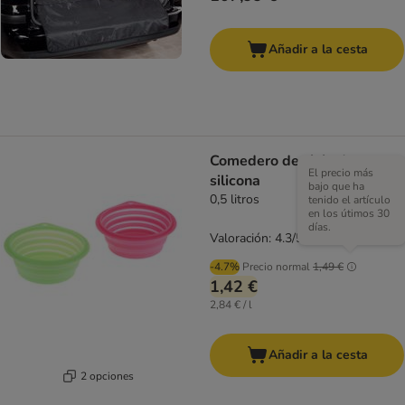
Añadir a la cesta
Comedero de viaje de
El precio más
silicona
bajo que ha
0,5 litros
tenido el artículo
en los útimos 30
días.
Valoración: 4.3/5
(
40
)
-4.7%
Precio normal
1,49 €
1,42 €
2,84 € / l
Añadir a la cesta
2 opciones