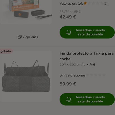
Valoración: 1/5
(
1
)
PRVP*
44,99 €
42,49 €
Avisadme cuando
esté disponible
2 opciones
gotado
Funda protectora Trixie para
coche
164 x 161 cm (L x An)
Sin valoraciones
59,99 €
Avisadme cuando
esté disponible