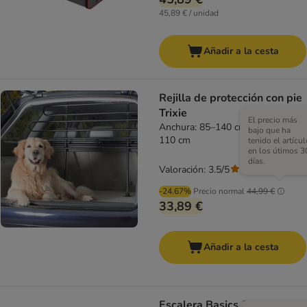
45,89 € / unidad
Añadir a la cesta
Rejilla de protección con pie
Trixie
El precio más
Anchura: 85–140 cm x Altura: 75–
bajo que ha
110 cm
tenido el artícul
en los útimos 3
días.
Valoración: 3.5/5
(
2
)
-24.67%
Precio normal
44,99 €
33,89 €
Añadir a la cesta
Escalera Basics Stepway,