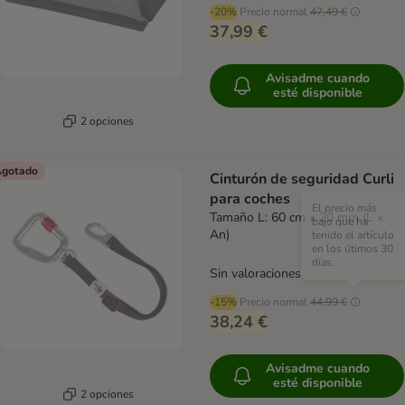
-20%
Precio normal
47,49 €
37,99 €
Avisadme cuando
esté disponible
2 opciones
gotado
Cinturón de seguridad Curli
para coches
El precio más
Tamaño L: 60 cm x 20 mm (L x
bajo que ha
An)
tenido el artículo
en los útimos 30
días.
Sin valoraciones
-15%
Precio normal
44,99 €
38,24 €
Avisadme cuando
esté disponible
2 opciones