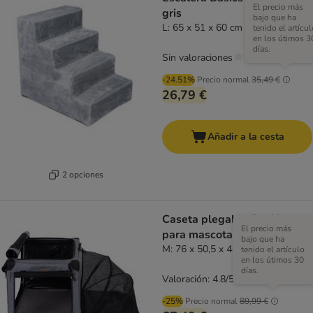
El precio más
gris
bajo que ha
L: 65 x 51 x 60 cm (L x An x Al)
tenido el artícul
en los útimos 3
días.
Sin valoraciones
-24.51%
Precio normal
35,49 €
26,79 €
Añadir a la cesta
2 opciones
Caseta plegable Pet Home
El precio más
para mascotas
bajo que ha
M: 76 x 50,5 x 48 cm (An x P x Al)
tenido el artículo
en los útimos 30
días.
Valoración: 4.8/5
(
54
)
-25%
Precio normal
89,99 €