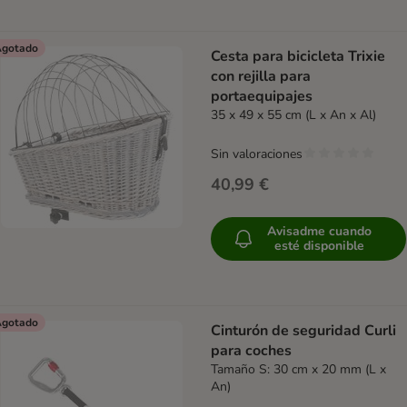
gotado
Cesta para bicicleta Trixie
con rejilla para
portaequipajes
35 x 49 x 55 cm (L x An x Al)
Sin valoraciones
40,99 €
Avisadme cuando
esté disponible
gotado
Cinturón de seguridad Curli
para coches
Tamaño S: 30 cm x 20 mm (L x
An)