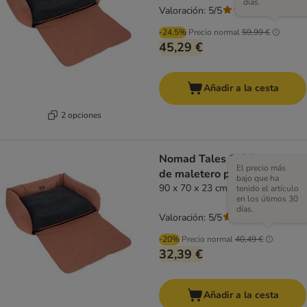
días.
Valoración: 5/5
(
1
)
-24.5%
Precio normal
59,99 €
45,29 €
Añadir a la cesta
2 opciones
Nomad Tales Spirit protector
El precio más
de maletero para perros
bajo que ha
90 x 70 x 23 cm (L x An x Al)
tenido el artículo
en los útimos 30
días.
Valoración: 5/5
(
1
)
-20%
Precio normal
40,49 €
32,39 €
Añadir a la cesta