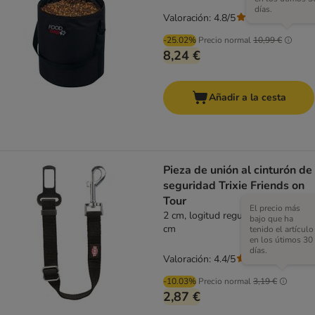
días.
Valoración: 4.8/5
(
5
)
-25.02%
Precio normal
10,99 €
8,24 €
Añadir a la cesta
Pieza de unión al cinturón de
seguridad Trixie Friends on
Tour
El precio más
2 cm, logitud regulable: 30 - 45
bajo que ha
cm
tenido el artículo
en los útimos 30
días.
Valoración: 4.4/5
(
53
)
-10.03%
Precio normal
3,19 €
2,87 €