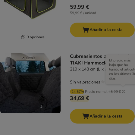
59,99 €
59,99 € / unidad
Añadir a la cesta
3 opciones
Cubreasientos para el coche
El precio más
TIAKI Hammock
bajo que ha
219 x 148 cm (L x An)
tenido el artícul
en los útimos 3
días.
Sin valoraciones
-24.57%
Precio normal
45,99 €
34,69 €
Añadir a la cesta