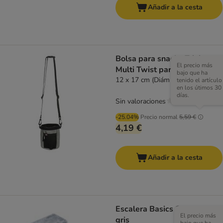
Añadir a la cesta
Bolsa para snacks Trixie
El precio más
Multi Twist para perros
bajo que ha
12 x 17 cm (Diám x Al)
tenido el artículo
en los útimos 30
días.
Sin valoraciones
-25.04%
Precio normal
5,59 €
4,19 €
Añadir a la cesta
Escalera Basics Stepway,
El precio más
gris