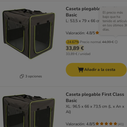
Caseta plegable First Class
El precio más
Basic
bajo que ha
L: 53,5 x 79 x 66 cm (An x P x Al)
tenido el artícul
en los útimos 3
días.
Valoración: 4.8/5
(
41
)
-24.67%
Precio normal
44,99 €
33,89 €
33,89 € / unidad
Añadir a la cesta
3 opciones
Caseta plegable First Class
Basic
XL: 96,5 x 66 x 73,5 cm (L x An x
Al)
Valoración: 4.8/5
(
41
)