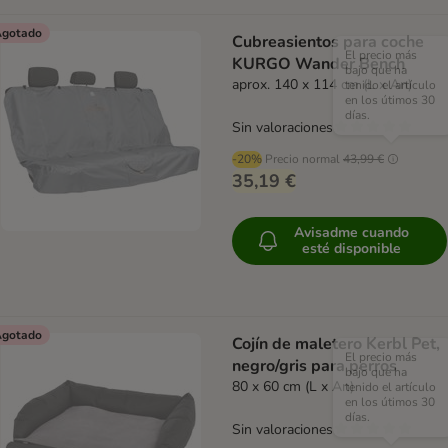
gotado
Cubreasientos para coche
El precio más
KURGO Wander Bench
bajo que ha
aprox. 140 x 114 cm (L x An)
tenido el artículo
en los útimos 30
días.
Sin valoraciones
-20%
Precio normal
43,99 €
35,19 €
Avisadme cuando
esté disponible
gotado
Cojín de maletero Kerbl Pet,
El precio más
negro/gris para perros
bajo que ha
80 x 60 cm (L x An)
tenido el artículo
en los útimos 30
días.
Sin valoraciones