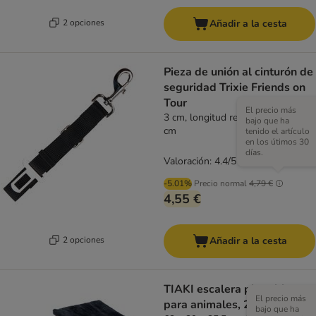
2 opciones
Añadir a la cesta
Pieza de unión al cinturón de
seguridad Trixie Friends on
Tour
El precio más
3 cm, longitud regulable: 45 - 70
bajo que ha
cm
tenido el artículo
en los útimos 30
días.
Valoración: 4.4/5
(
53
)
-5.01%
Precio normal
4,79 €
4,55 €
2 opciones
Añadir a la cesta
TIAKI escalera plegable
El precio más
para animales, 2 peldaños
bajo que ha