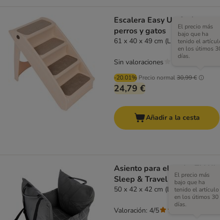
Escalera Easy Up Stairs para
El precio más
perros y gatos
bajo que ha
61 x 40 x 49 cm (L x An x Al)
tenido el artícul
en los útimos 3
días.
Sin valoraciones
-20.01%
Precio normal
30,99 €
24,79 €
Añadir a la cesta
Asiento para el coche TIAKI
El precio más
Sleep & Travel para perros
bajo que ha
50 x 42 x 42 cm (L x An x Al)
tenido el artículo
en los útimos 30
días.
Valoración: 4/5
(
1
)