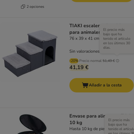
2 opciones
TIAKI escalera plegable
El precio más
para animales, 3 peldaños
bajo que ha
76 x 39 x 41 cm (L x An x Al)
tenido el artículo
en los útimos 30
días.
Sin valoraciones
-20%
Precio normal
51,49 €
41,19 €
Añadir a la cesta
Envase para alimentos Trixie
El precio más
10 kg
bajo que ha
Hasta 10 kg de pienso
tenido el artícul
en los útimos 3