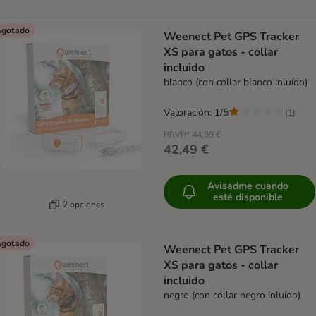
gotado
Weenect Pet GPS Tracker
XS para gatos - collar
incluido
blanco (con collar blanco inluído)
Valoración: 1/5
(
1
)
PRVP*
44,99 €
42,49 €
Avisadme cuando
esté disponible
2 opciones
gotado
Weenect Pet GPS Tracker
XS para gatos - collar
incluido
negro (con collar negro inluído)