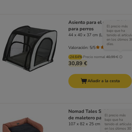
Asiento para el coche Trixie
El precio más
para perros
bajo que ha
44 x 40 x 37 cm (L x An x Al)
tenido el artícul
en los útimos 3
días.
Valoración: 5/5
(
1
)
-24.64%
Precio normal
40,99 €
30,89 €
Añadir a la cesta
Nomad Tales Spirit protector
El precio más
de maletero para perros
bajo que ha
107 x 82 x 25 cm (L x An x Al)
tenido el artículo
en los útimos 30