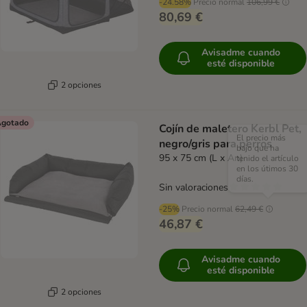
-24.58%
Precio normal
106,99 €
80,69 €
Avisadme cuando
esté disponible
2 opciones
gotado
Cojín de maletero Kerbl Pet,
El precio más
negro/gris para perros
bajo que ha
95 x 75 cm (L x An)
tenido el artículo
en los útimos 30
días.
Sin valoraciones
-25%
Precio normal
62,49 €
46,87 €
Avisadme cuando
esté disponible
2 opciones