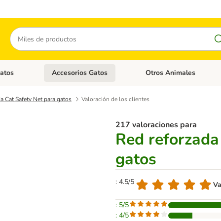
Buscar
atos
Accesorios Gatos
Otros Animales
goria abierto: Accesorios Perros
Menú de categoria abierto: Comida Gatos
Menú de categoria abierto:
a Cat Safety Net para gatos
Valoración de los clientes
217 valoraciones para
Red reforzada
gatos
: 4.5/5
Va
: 5/5
: 4/5