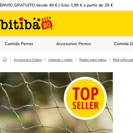
ENVÍO GRATUITO desde 49 € | Solo 1,99 € a partir de 29 €
Comida Perros
Accesorios Perros
Comida G
Menú de categoria abierto: Comida Perros
Menú de cate
Accesorios Gatos
Gateras y redes
Redes para gatos
Red reforzad