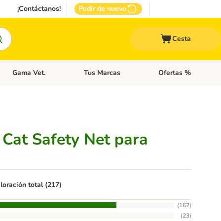
¡Contáctanos!
Pedir de nuevo
Cesta
Gama Vet.
Tus Marcas
Ofertas %
 Accesorios Gatos
Menú de categoria abierto: Otros Animales
Menú de categoria abierto: Gama Vet.
Menú de categoria abie
 Cat Safety Net para
loración total (217)
(
162
)
(
23
)