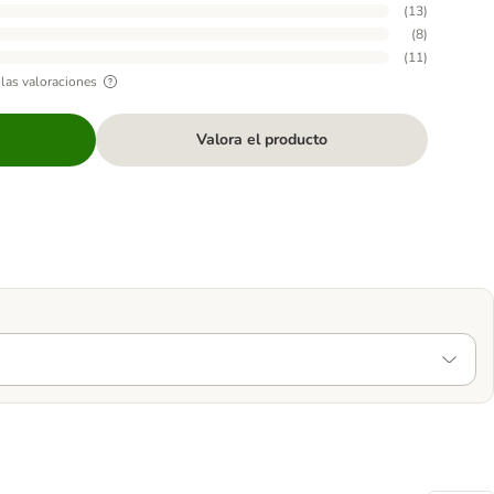
(
13
)
(
8
)
(
11
)
las valoraciones
Valora el producto