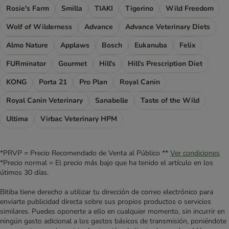
Rosie's Farm
Smilla
TIAKI
Tigerino
Wild Freedom
Wolf of Wilderness
Advance
Advance Veterinary Diets
Almo Nature
Applaws
Bosch
Eukanuba
Felix
FURminator
Gourmet
Hill's
Hill's Prescription Diet
KONG
Porta 21
Pro Plan
Royal Canin
Royal Canin Veterinary
Sanabelle
Taste of the Wild
Ultima
Virbac Veterinary HPM
*PRVP = Precio Recomendado de Venta al Público **
Ver condiciones
*Precio normal = El precio más bajo que ha tenido el artículo en los
útimos 30 días.
Bitiba tiene derecho a utilizar tu dirección de correo electrónico para
enviarte publicidad directa sobre sus propios productos o servicios
similares. Puedes oponerte a ello en cualquier momento, sin incurrir en
ningún gasto adicional a los gastos básicos de transmisión, poniéndote