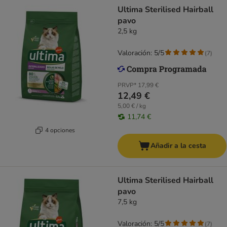
Ultima Sterilised Hairball
pavo
2,5 kg
Valoración: 5/5
(
7
)
PRVP*
17,99 €
12,49 €
5,00 € / kg
11,74 €
4 opciones
Añadir a la cesta
Ultima Sterilised Hairball
pavo
7,5 kg
Valoración: 5/5
(
7
)