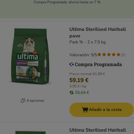
Compra Programada: ahorra hasta un 7 %
Ultima Sterilised Hairball
pavo
Pack % - 2 x 7,5 kg
Valoración: 5/5
(
7
)
Precio normal
61,98 €
59,19 €
3,95 € / kg
55,64 €
4 opciones
Añadir a la cesta
Ultima Sterilised Hairball