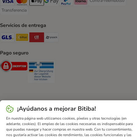
Contra-reembolso
Contra-reembolso Paym
Visa Payment Method
Mastercard Payment Method
Apple Pay Payment Method
Google Pay Payment Method
PayPal Payment Method
Klarna Payment Method
Transferencia
Transferencia Payment Method
Servicios de entrega
GLS Shipping Method
InPost Shipping Method
CTTExpress Shipping Method
paack Shipping Method
Pago seguro
Security
Security
Ayuda
Contacto
Impreso
DSA
Protección de datos
¡Ayúdanos a mejorar Bitiba!
Condiciones comerciales generales
Declaración de accesibilidad
En nuestra página web utilizamos cookies, píxeles y otras tecnologías (en
Newsletter
Gastos de envío y plazos de entrega
adelante, cookies). El empleo de las cookies necesarias es indispensable para
Formas de pago
Formulario de desistimiento
que puedas navegar y hacer compras en nuestra web. Con tu consentimiento,
nos gustaría activar las cookies de rendimiento, las cookies funcionales y las
Programa de fidelización
App bitiba
Programa de afiliados