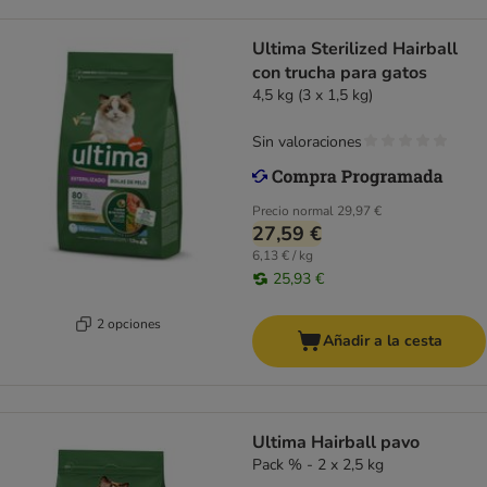
Ultima Sterilized Hairball
con trucha para gatos
4,5 kg (3 x 1,5 kg)
Sin valoraciones
Precio normal
29,97 €
27,59 €
6,13 € / kg
25,93 €
2 opciones
Añadir a la cesta
Ultima Hairball pavo
Pack % - 2 x 2,5 kg