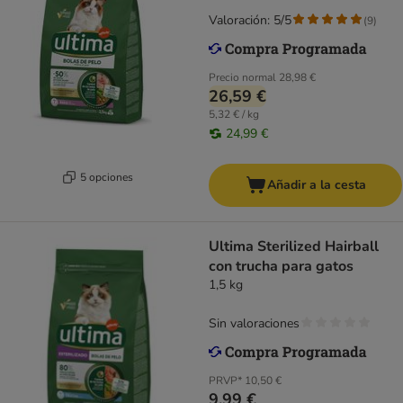
Valoración: 5/5
(
9
)
Precio normal
28,98 €
26,59 €
5,32 € / kg
24,99 €
5 opciones
Añadir a la cesta
Ultima Sterilized Hairball
con trucha para gatos
1,5 kg
Sin valoraciones
PRVP*
10,50 €
9,99 €