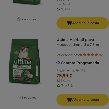
6,66 € / kg
9,39 €
2 opciones
Añadir a la cesta
Ultima Hairball pavo
Megapack ahorro: 3 x 7,5 kg
Valoración: 5/5
(
9
)
Precio normal
79,47 €
75,99 €
3,38 € / kg
71,43 €
5 opciones
Añadir a la cesta