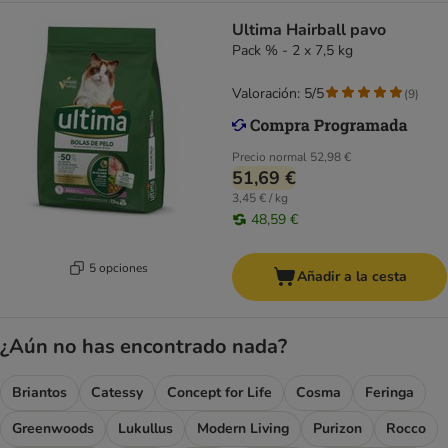
Ultima Hairball pavo
Pack % - 2 x 7,5 kg
Valoración: 5/5
(
9
)
Precio normal
52,98 €
51,69 €
3,45 € / kg
48,59 €
5 opciones
Añadir a la cesta
¿Aún no has encontrado nada?
Briantos
Catessy
Concept for Life
Cosma
Feringa
Greenwoods
Lukullus
Modern Living
Purizon
Rocco