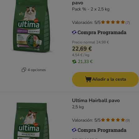
pavo
Pack % - 2 x 2,5 kg
Valoración: 5/5
(
7
)
Precio normal
24,98 €
22,69 €
4,54 € / kg
21,33 €
4 opciones
Añadir a la cesta
Ultima Hairball pavo
2,5 kg
Valoración: 5/5
(
9
)