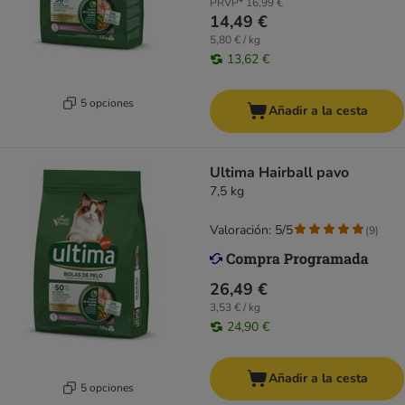
PRVP*
16,99 €
14,49 €
5,80 € / kg
13,62 €
5 opciones
Añadir a la cesta
Ultima Hairball pavo
7,5 kg
Valoración: 5/5
(
9
)
26,49 €
3,53 € / kg
24,90 €
Añadir a la cesta
5 opciones