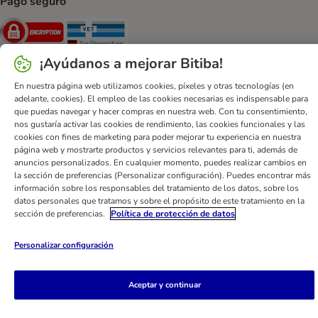
Pago seguro
Security
Security
¡Ayúdanos a mejorar Bitiba!
En nuestra página web utilizamos cookies, píxeles y otras tecnologías (en
adelante, cookies). El empleo de las cookies necesarias es indispensable para
que puedas navegar y hacer compras en nuestra web. Con tu consentimiento,
Ayuda
Contacto
Impreso
DSA
Protección de datos
nos gustaría activar las cookies de rendimiento, las cookies funcionales y las
cookies con fines de marketing para poder mejorar tu experiencia en nuestra
Condiciones comerciales generales
Declaración de accesibilidad
página web y mostrarte productos y servicios relevantes para ti, además de
Newsletter
Gastos de envío y plazos de entrega
anuncios personalizados. En cualquier momento, puedes realizar cambios en
la sección de preferencias (Personalizar configuración). Puedes encontrar más
Formas de pago
Formulario de desistimiento
información sobre los responsables del tratamiento de los datos, sobre los
Programa de fidelización
App bitiba
Programa de afiliados
datos personales que tratamos y sobre el propósito de este tratamiento en la
sección de preferencias.
Política de protección de datos
Gestión de residuos
bitiba GmbH
2026
Personalizar configuración
Aceptar y continuar