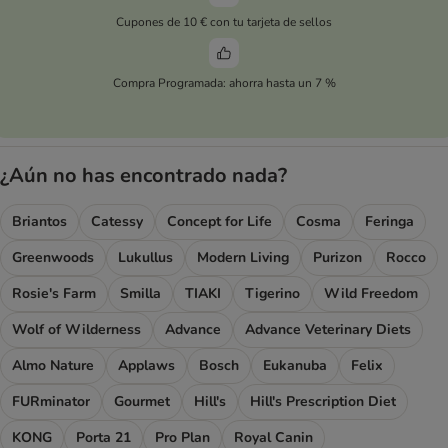
Cupones de 10 € con tu tarjeta de sellos
Compra Programada: ahorra hasta un 7 %
¿Aún no has encontrado nada?
Briantos
Catessy
Concept for Life
Cosma
Feringa
Greenwoods
Lukullus
Modern Living
Purizon
Rocco
Rosie's Farm
Smilla
TIAKI
Tigerino
Wild Freedom
Wolf of Wilderness
Advance
Advance Veterinary Diets
Almo Nature
Applaws
Bosch
Eukanuba
Felix
FURminator
Gourmet
Hill's
Hill's Prescription Diet
KONG
Porta 21
Pro Plan
Royal Canin