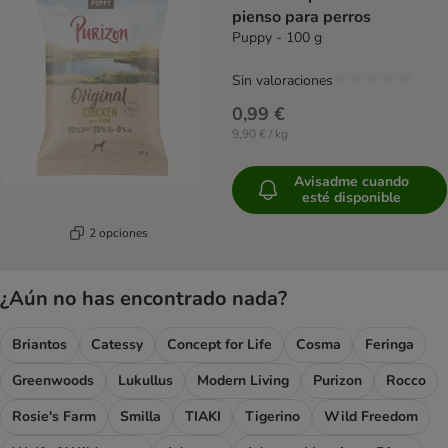
pienso para perros
Puppy - 100 g
Sin valoraciones
0,99 €
9,90 € / kg
Avisadme cuando
esté disponible
2 opciones
¿Aún no has encontrado nada?
Briantos
Catessy
Concept for Life
Cosma
Feringa
Greenwoods
Lukullus
Modern Living
Purizon
Rocco
Rosie's Farm
Smilla
TIAKI
Tigerino
Wild Freedom