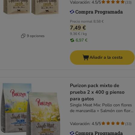
Valoración: 4.5/5
(
33
)
Precio normal
8,58 €
7,49 €
9,36 € / kg
9 opciones
6,97 €
Añadir a la cesta
Purizon pack mixto de
prueba 2 x 400 g pienso
para gatos
Single Meat Mix: Pollo con flores
de manzanilla + Salmón con flores
de aciano
Valoración: 4.5/5
(
33
)