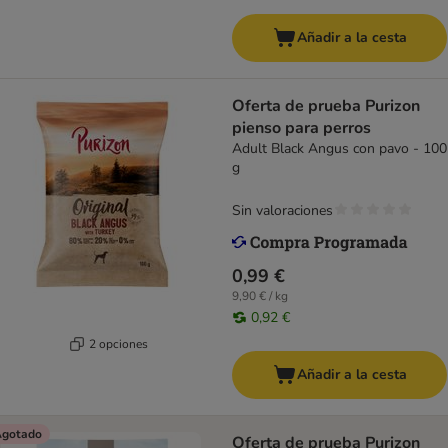
Añadir a la cesta
Oferta de prueba Purizon
pienso para perros
Adult Black Angus con pavo - 100
g
Sin valoraciones
0,99 €
9,90 € / kg
0,92 €
2 opciones
Añadir a la cesta
gotado
Oferta de prueba Purizon