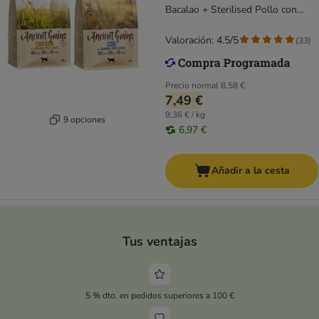
Bacalao + Sterilised Pollo con
pescado
Valoración: 4.5/5
(
33
)
Precio normal
8,58 €
7,49 €
9,36 € / kg
9 opciones
6,97 €
Añadir a la cesta
Tus ventajas
5 % dto. en pedidos superiores a 100 €