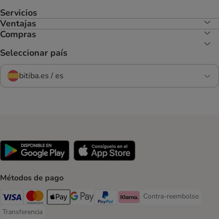
Servicios
Ventajas
Compras
Seleccionar país
bitiba.es / es
Métodos de pago
Contra-reembolso
Contra-reembolso Paym
Visa Payment Method
Mastercard Payment Method
Apple Pay Payment Method
Google Pay Payment Method
PayPal Payment Method
Klarna Payment Method
Transferencia
Transferencia Payment Method