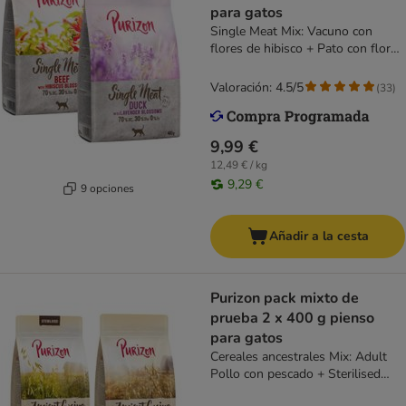
para gatos
Single Meat Mix: Vacuno con
flores de hibisco + Pato con flores
de lavanda
Valoración: 4.5/5
(
33
)
9,99 €
12,49 € / kg
9,29 €
9 opciones
Añadir a la cesta
Purizon pack mixto de
prueba 2 x 400 g pienso
para gatos
Cereales ancestrales Mix: Adult
Pollo con pescado + Sterilised
Pollo con pescado