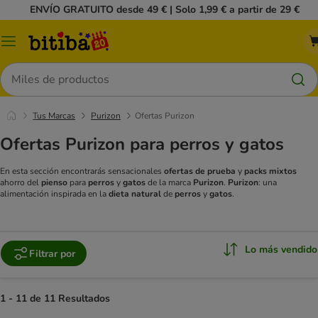
ENVÍO GRATUITO desde 49 € | Solo 1,99 € a partir de 29 €
Menú
Buscar
Tus Marcas
Purizon
Ofertas Purizon
Ofertas Purizon para perros y gatos
En esta sección encontrarás sensacionales
ofertas de prueba
y
packs mixtos
ahorro del
pienso
para
perros
y
gatos
de la marca
Purizon
.
Purizon
: una
alimentación inspirada en la
dieta natural
de
perros
y
gatos
.
Lo más vendido
Filtrar por
1 - 11 de 11 Resultados