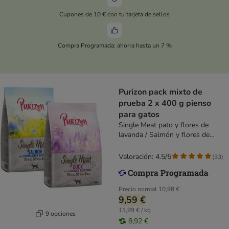
Cupones de 10 € con tu tarjeta de sellos
Compra Programada: ahorra hasta un 7 %
Purizon pack mixto de
prueba 2 x 400 g pienso
para gatos
Single Meat pato y flores de
lavanda / Salmón y flores de
aciano
Valoración: 4.5/5
(
33
)
Precio normal
10,98 €
9,59 €
11,99 € / kg
9 opciones
8,92 €