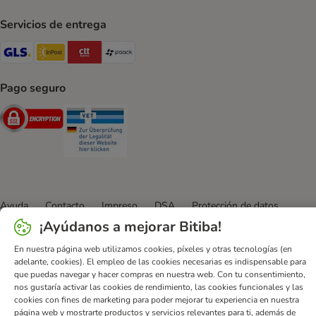
Servicios de entrega
GLS Shipping Method
InPost Shipping Method
CTTExpress Shipping Method
paack Shipping Method
Pago seguro
Security
Security
Ayuda
Contacto
Impreso
DSA
Protección de datos
¡Ayúdanos a mejorar Bitiba!
Condiciones comerciales generales
Declaración de accesibilidad
Newsletter
Gastos de envío y plazos de entrega
En nuestra página web utilizamos cookies, píxeles y otras tecnologías (en
adelante, cookies). El empleo de las cookies necesarias es indispensable para
Formas de pago
Formulario de desistimiento
que puedas navegar y hacer compras en nuestra web. Con tu consentimiento,
Programa de fidelización
App bitiba
Programa de afiliados
nos gustaría activar las cookies de rendimiento, las cookies funcionales y las
cookies con fines de marketing para poder mejorar tu experiencia en nuestra
Gestión de residuos
página web y mostrarte productos y servicios relevantes para ti, además de