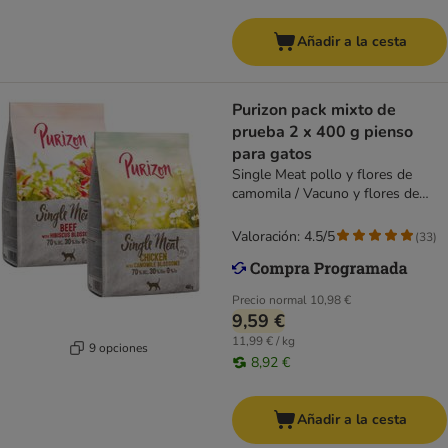
Añadir a la cesta
Purizon pack mixto de
prueba 2 x 400 g pienso
para gatos
Single Meat pollo y flores de
camomila / Vacuno y flores de
hibisco
Valoración: 4.5/5
(
33
)
Precio normal
10,98 €
9,59 €
11,99 € / kg
9 opciones
8,92 €
Añadir a la cesta