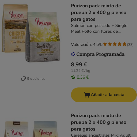
Purizon pack mixto de
prueba 2 x 400 g pienso
para gatos
Salmón con pescado + Single
Meat Pollo con flores de
manzanilla
Valoración: 4.5/5
(
33
)
8,99 €
11,24 € / kg
8,36 €
9 opciones
Añadir a la cesta
Purizon pack mixto de
prueba 2 x 400 g pienso
para gatos
Cereales ancestrales Mix: Adult