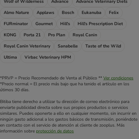
Wolf of Wilderness
Advance
Advance Veterinary Diets
Almo Nature
Applaws
Bosch
Eukanuba
Felix
FURminator
Gourmet
Hill's
Hill's Prescription Diet
KONG
Porta 21
Pro Plan
Royal Canin
Royal Canin Veterinary
Sanabelle
Taste of the Wild
Ultima
Virbac Veterinary HPM
*PRVP = Precio Recomendado de Venta al Público **
Ver condiciones
*Precio normal = El precio más bajo que ha tenido el artículo en los
útimos 30 días.
Bitiba tiene derecho a utilizar tu dirección de correo electrónico para
enviarte publicidad directa sobre sus propios productos o servicios
similares. Puedes oponerte a ello en cualquier momento, sin incurrir en
ningún gasto adicional a los gastos básicos de transmisión, poniéndote
en contacto con el servicio de atención al cliente de zooplus. Más
información sobre
protección de datos