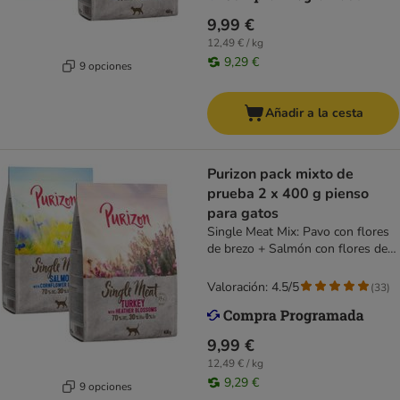
9,99 €
12,49 € / kg
9,29 €
9 opciones
Añadir a la cesta
Purizon pack mixto de
prueba 2 x 400 g pienso
para gatos
Single Meat Mix: Pavo con flores
de brezo + Salmón con flores de
aciano
Valoración: 4.5/5
(
33
)
9,99 €
12,49 € / kg
9,29 €
9 opciones