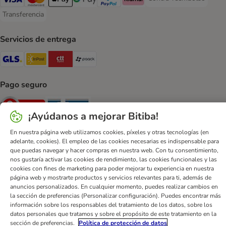
Contra-reembolso Paym
Visa Payment Method
Mastercard Payment Method
Apple Pay Payment Method
Google Pay Payment Method
PayPal Payment Method
Klarna Payment Method
Transferencia
Transferencia Payment Method
Servicios de entrega
GLS Shipping Method
InPost Shipping Method
CTTExpress Shipping Method
paack Shipping Method
Pago seguro
Security
Security
¡Ayúdanos a mejorar Bitiba!
En nuestra página web utilizamos cookies, píxeles y otras tecnologías (en
adelante, cookies). El empleo de las cookies necesarias es indispensable para
que puedas navegar y hacer compras en nuestra web. Con tu consentimiento,
nos gustaría activar las cookies de rendimiento, las cookies funcionales y las
Ayuda
Contacto
Impreso
DSA
Protección de datos
cookies con fines de marketing para poder mejorar tu experiencia en nuestra
página web y mostrarte productos y servicios relevantes para ti, además de
Condiciones comerciales generales
Declaración de accesibilidad
anuncios personalizados. En cualquier momento, puedes realizar cambios en
Newsletter
Gastos de envío y plazos de entrega
la sección de preferencias (Personalizar configuración). Puedes encontrar más
información sobre los responsables del tratamiento de los datos, sobre los
Formas de pago
Formulario de desistimiento
datos personales que tratamos y sobre el propósito de este tratamiento en la
Programa de fidelización
App bitiba
Programa de afiliados
sección de preferencias.
Política de protección de datos