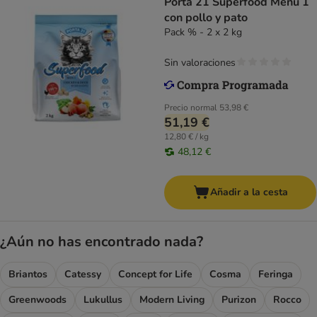
Porta 21 Superfood Menu 1
con pollo y pato
Pack % - 2 x 2 kg
Sin valoraciones
Precio normal
53,98 €
51,19 €
12,80 € / kg
48,12 €
Añadir a la cesta
¿Aún no has encontrado nada?
Briantos
Catessy
Concept for Life
Cosma
Feringa
Greenwoods
Lukullus
Modern Living
Purizon
Rocco