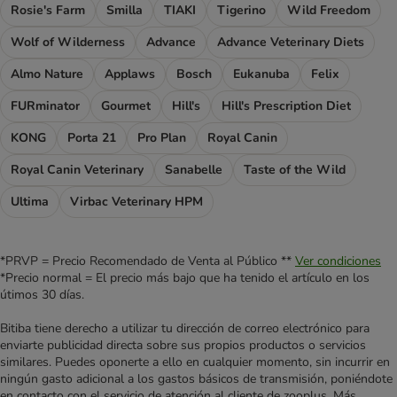
Rosie's Farm
Smilla
TIAKI
Tigerino
Wild Freedom
Wolf of Wilderness
Advance
Advance Veterinary Diets
Almo Nature
Applaws
Bosch
Eukanuba
Felix
FURminator
Gourmet
Hill's
Hill's Prescription Diet
KONG
Porta 21
Pro Plan
Royal Canin
Royal Canin Veterinary
Sanabelle
Taste of the Wild
Ultima
Virbac Veterinary HPM
*PRVP = Precio Recomendado de Venta al Público **
Ver condiciones
*Precio normal = El precio más bajo que ha tenido el artículo en los
útimos 30 días.
Bitiba tiene derecho a utilizar tu dirección de correo electrónico para
enviarte publicidad directa sobre sus propios productos o servicios
similares. Puedes oponerte a ello en cualquier momento, sin incurrir en
ningún gasto adicional a los gastos básicos de transmisión, poniéndote
en contacto con el servicio de atención al cliente de zooplus. Más