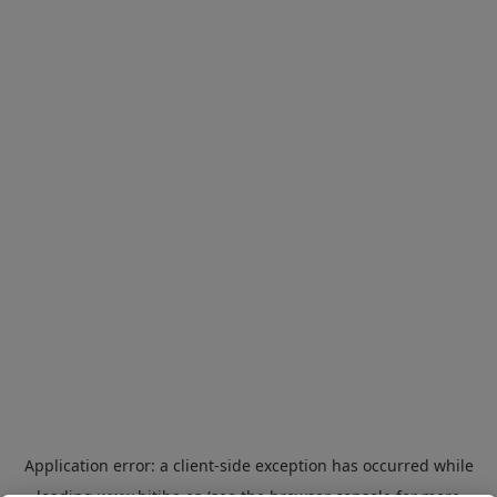
Application error: a
client
-side exception has occurred while
loading
www.bitiba.es
(see the
browser console
for more