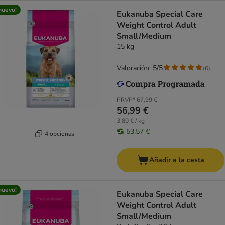
nuevo!
Eukanuba Special Care
Weight Control Adult
Small/Medium
15 kg
Valoración: 5/5
(
6
)
PRVP*
67,99 €
56,99 €
3,80 € / kg
53,57 €
4 opciones
Añadir a la cesta
nuevo!
Eukanuba Special Care
Weight Control Adult
Small/Medium