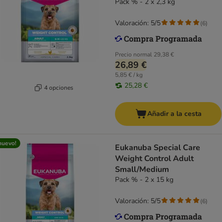
Pack % - 2 x 2,3 kg
Valoración: 5/5
(
6
)
Precio normal
29,38 €
26,89 €
5,85 € / kg
25,28 €
4 opciones
Añadir a la cesta
nuevo!
Eukanuba Special Care
Weight Control Adult
Small/Medium
Pack % - 2 x 15 kg
Valoración: 5/5
(
6
)