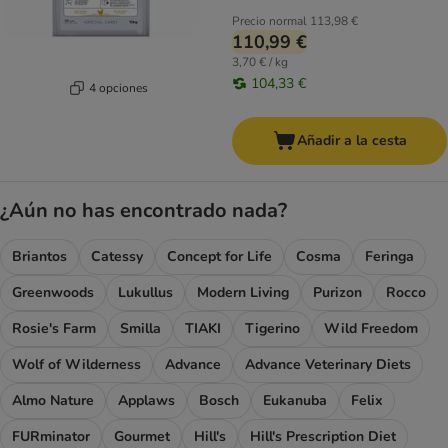
Precio normal
113,98 €
110,99 €
3,70 € / kg
104,33 €
4 opciones
Añadir a la cesta
¿Aún no has encontrado nada?
Briantos
Catessy
Concept for Life
Cosma
Feringa
Greenwoods
Lukullus
Modern Living
Purizon
Rocco
Rosie's Farm
Smilla
TIAKI
Tigerino
Wild Freedom
Wolf of Wilderness
Advance
Advance Veterinary Diets
Almo Nature
Applaws
Bosch
Eukanuba
Felix
FURminator
Gourmet
Hill's
Hill's Prescription Diet