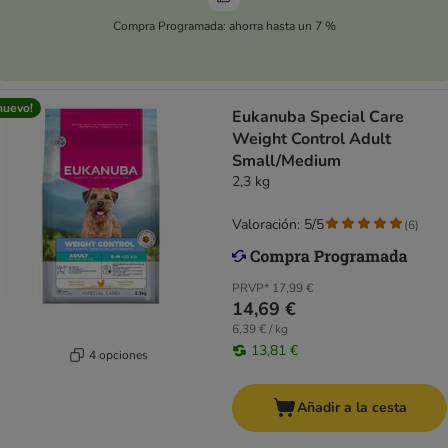
Compra Programada: ahorra hasta un 7 %
nuevo!
Eukanuba Special Care
Weight Control Adult
Small/Medium
2,3 kg
Valoración: 5/5
(
6
)
PRVP*
17,99 €
14,69 €
6,39 € / kg
13,81 €
4 opciones
Añadir a la cesta