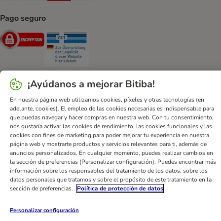
Pago seguro
Security
Security
¡Ayúdanos a mejorar Bitiba!
En nuestra página web utilizamos cookies, píxeles y otras tecnologías (en
Ayuda
Contacto
Impreso
DSA
Protección de datos
adelante, cookies). El empleo de las cookies necesarias es indispensable para
Condiciones comerciales generales
Declaración de accesibilidad
que puedas navegar y hacer compras en nuestra web. Con tu consentimiento,
nos gustaría activar las cookies de rendimiento, las cookies funcionales y las
Newsletter
Gastos de envío y plazos de entrega
cookies con fines de marketing para poder mejorar tu experiencia en nuestra
Formas de pago
Formulario de desistimiento
página web y mostrarte productos y servicios relevantes para ti, además de
anuncios personalizados. En cualquier momento, puedes realizar cambios en
Programa de fidelización
App bitiba
Programa de afiliados
la sección de preferencias (Personalizar configuración). Puedes encontrar más
Gestión de residuos
información sobre los responsables del tratamiento de los datos, sobre los
datos personales que tratamos y sobre el propósito de este tratamiento en la
bitiba GmbH
2026
sección de preferencias.
Política de protección de datos
Personalizar configuración