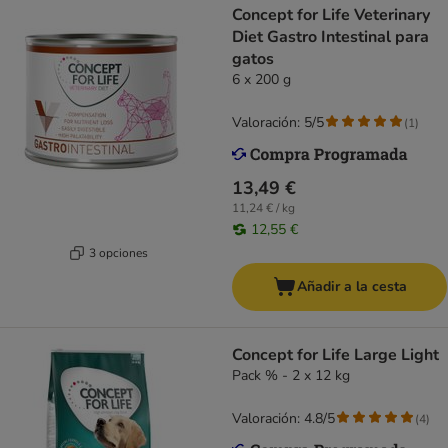
Concept for Life Veterinary
Diet Gastro Intestinal para
gatos
6 x 200 g
Valoración: 5/5
(
1
)
13,49 €
11,24 € / kg
12,55 €
3 opciones
Añadir a la cesta
Concept for Life Large Light
Pack % - 2 x 12 kg
Valoración: 4.8/5
(
4
)