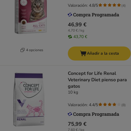
Valoración: 4.8/5
(
4
)
46,99 €
4,70 € / kg
43,70 €
4 opciones
Añadir a la cesta
Concept for Life Renal
Veterinary Diet pienso para
gatos
10 kg
Valoración: 4.4/5
(
8
)
75,99 €
7,60 € / kg