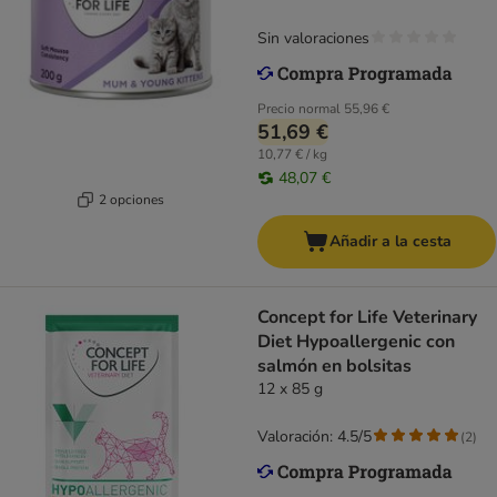
Sin valoraciones
Precio normal
55,96 €
51,69 €
10,77 € / kg
48,07 €
2 opciones
Añadir a la cesta
Concept for Life Veterinary
Diet Hypoallergenic con
salmón en bolsitas
12 x 85 g
Valoración: 4.5/5
(
2
)