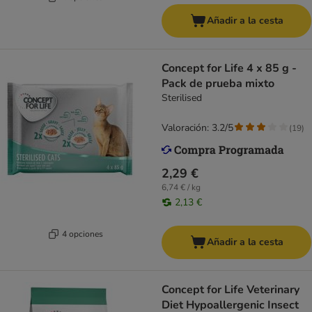
Añadir a la cesta
Concept for Life 4 x 85 g -
Pack de prueba mixto
Sterilised
Valoración: 3.2/5
(
19
)
2,29 €
6,74 € / kg
2,13 €
4 opciones
Añadir a la cesta
Concept for Life Veterinary
Diet Hypoallergenic Insect