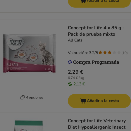
Añadir a la cesta
Concept for Life 4 x 85 g -
Pack de prueba mixto
All Cats
Valoración: 3.2/5
(
19
)
2,29 €
6,74 € / kg
2,13 €
4 opciones
Añadir a la cesta
Concept for Life Veterinary
Diet Hypoallergenic Insect