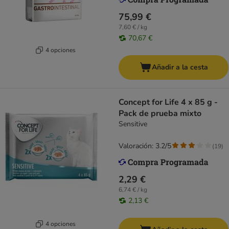
75,99 €
7,60 € / kg
70,67 €
4 opciones
Añadir a la cesta
Concept for Life 4 x 85 g -
Pack de prueba mixto
Sensitive
Valoración: 3.2/5
(
19
)
2,29 €
6,74 € / kg
2,13 €
4 opciones