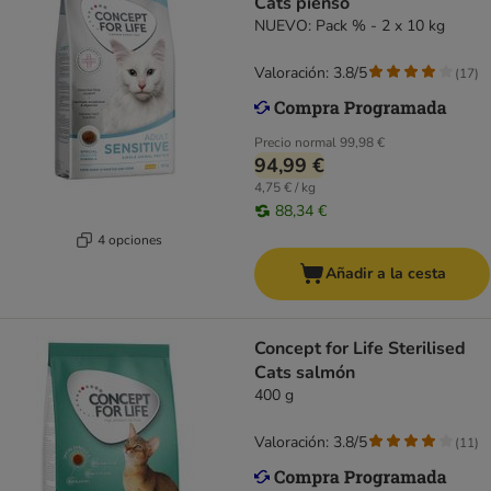
Cats pienso
NUEVO: Pack % - 2 x 10 kg
Valoración: 3.8/5
(
17
)
Precio normal
99,98 €
94,99 €
4,75 € / kg
88,34 €
4 opciones
Añadir a la cesta
Concept for Life Sterilised
Cats salmón
400 g
Valoración: 3.8/5
(
11
)