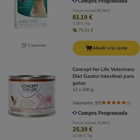
Precio normal
85,98 €
81,19 €
3,38 € / kg
75,51 €
2 opciones
Añadir a la cesta
Concept for Life Veterinary
Diet Gastro Intestinal para
gatos
12 x 200 g
Valoración: 5/5
(
1
)
Precio normal
26,98 €
25,39 €
10,58 € / kg