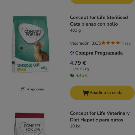
Concept for Life Sterilised
Cats pienso con pollo
400 g
Valoración: 3.6/5
(
22
)
4,79 €
11,98 € / kg
4,45 €
4 opciones
Añadir a la cesta
Concept for Life Veterinary
Diet Hepatic para gatos
10 kg