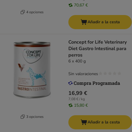
70,67 €
4 opciones
Añadir a la cesta
Concept for Life Veterinary
Diet Gastro Intestinal para
perros
6 x 400 g
Sin valoraciones
16,99 €
7,08 € / kg
15,80 €
3 opciones
Añadir a la cesta