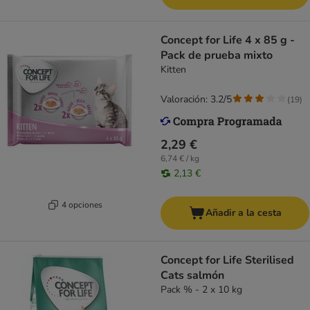
Concept for Life 4 x 85 g -
Pack de prueba mixto
Kitten
Valoración: 3.2/5
(
19
)
2,29 €
6,74 € / kg
2,13 €
4 opciones
Añadir a la cesta
Concept for Life Sterilised
Cats salmón
Pack % - 2 x 10 kg