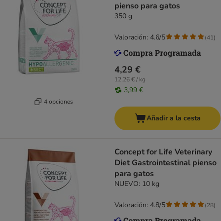
pienso para gatos
350 g
Valoración: 4.6/5
(
41
)
4,29 €
12,26 € / kg
3,99 €
4 opciones
Añadir a la cesta
Concept for Life Veterinary
Diet Gastrointestinal pienso
para gatos
NUEVO: 10 kg
Valoración: 4.8/5
(
28
)