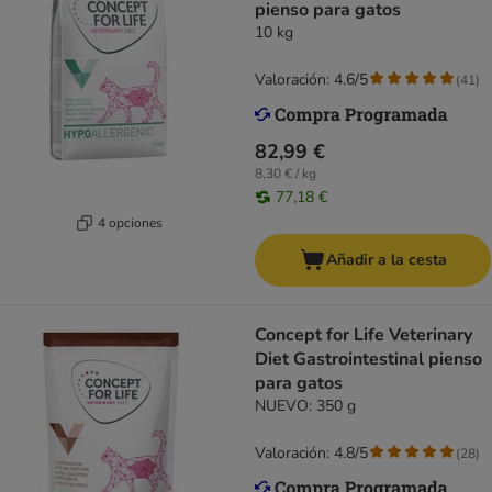
pienso para gatos
10 kg
Valoración: 4.6/5
(
41
)
82,99 €
8,30 € / kg
77,18 €
4 opciones
Añadir a la cesta
Concept for Life Veterinary
Diet Gastrointestinal pienso
para gatos
NUEVO: 350 g
Valoración: 4.8/5
(
28
)