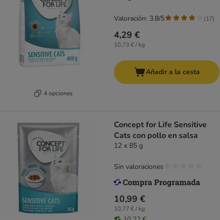
Valoración: 3.8/5
(
17
)
4,29 €
10,73 € / kg
Añadir a la cesta
4 opciones
Concept for Life Sensitive
Cats con pollo en salsa
12 x 85 g
Sin valoraciones
10,99 €
10,77 € / kg
10,22 €