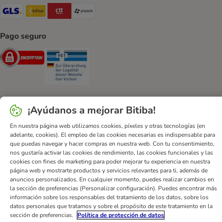
GLS Shipping Method
InPost Shipping Method
CTTExpress Shipping Method
paack Shipping Method
Pago seguro
Security
Security
¡Ayúdanos a mejorar Bitiba!
Ayuda
Contacto
Impreso
DSA
Protección de datos
En nuestra página web utilizamos cookies, píxeles y otras tecnologías (en
Condiciones comerciales generales
Declaración de accesibilidad
adelante, cookies). El empleo de las cookies necesarias es indispensable para
que puedas navegar y hacer compras en nuestra web. Con tu consentimiento,
Newsletter
Gastos de envío y plazos de entrega
nos gustaría activar las cookies de rendimiento, las cookies funcionales y las
Formas de pago
Formulario de desistimiento
cookies con fines de marketing para poder mejorar tu experiencia en nuestra
página web y mostrarte productos y servicios relevantes para ti, además de
Programa de fidelización
App bitiba
Programa de afiliados
anuncios personalizados. En cualquier momento, puedes realizar cambios en
Gestión de residuos
la sección de preferencias (Personalizar configuración). Puedes encontrar más
información sobre los responsables del tratamiento de los datos, sobre los
bitiba GmbH
2026
datos personales que tratamos y sobre el propósito de este tratamiento en la
sección de preferencias.
Política de protección de datos