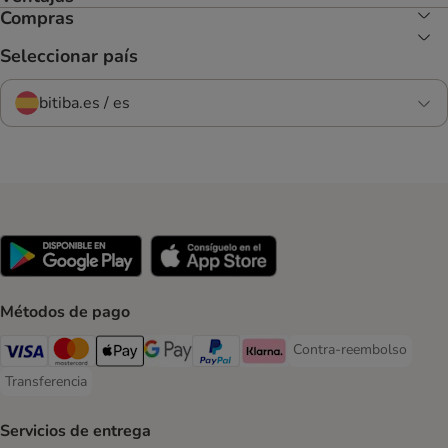
Compras
Seleccionar país
bitiba.es / es
Métodos de pago
Contra-reembolso
Contra-reembolso Paym
Visa Payment Method
Mastercard Payment Method
Apple Pay Payment Method
Google Pay Payment Method
PayPal Payment Method
Klarna Payment Method
Transferencia
Transferencia Payment Method
Servicios de entrega