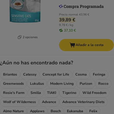
Precio normal
43,96 €
39,89 €
9,78 € / kg
37,10 €
2 opciones
Añadir a la cesta
¿Aún no has encontrado nada?
Briantos
Catessy
Concept for Life
Cosma
Feringa
Greenwoods
Lukullus
Modern Living
Purizon
Rocco
Rosie's Farm
Smilla
TIAKI
Tigerino
Wild Freedom
Wolf of Wilderness
Advance
Advance Veterinary Diets
Almo Nature
Applaws
Bosch
Eukanuba
Felix