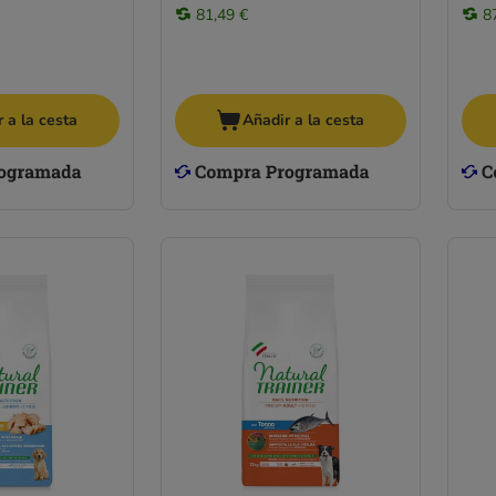
81,49 €
8
 a la cesta
Añadir a la cesta