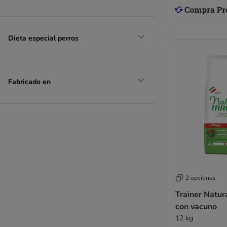
Smølke
Natural Trainer
Tropidog
Dieta especial perros
Trovet
Ultima de Affinity
Virbac Veterinary HPM
Wiejska Zagroda
Fabricado en
WOW
Yarrah
Sin cereales
Hipoalergénico
Cachorros
Esterilizados
Light
2 opciones
Vegano
Vegetariano
Trainer Natur
con vacuno
Ecológico 🌿
12 kg
Pienso de cordero