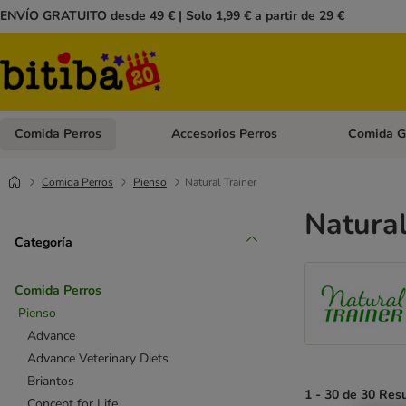
ENVÍO GRATUITO desde 49 € | Solo 1,99 € a partir de 29 €
Comida Perros
Accesorios Perros
Comida G
Menú de categoria abierto: Comida Perros
Menú de cate
Comida Perros
Pienso
Natural Trainer
Natural
Categoría
Comida Perros
Pienso
Advance
Advance Veterinary Diets
Briantos
1 - 30 de 30 Res
Concept for Life