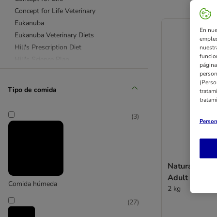
Concept for Life Veterinary
Eukanuba
En nue
Eukanuba Veterinary Diets
empleo
Hill's Prescription Diet
nuestr
funcio
Hill's Science Plan
página
PURINA PRO PLAN
person
(Perso
Purina Veterinary Diets
Tipo de comida
tratam
Purizon
tratam
Royal Canin Club / Selection
(
3
)
Royal Canin Breed (Razas)
Person
Royal Canin Size (Tamaños)
Royal Canin Care Nutrition
Royal Canin Veterinary & Expert
Natural Traine
Taste of the Wild
Adult Small 
Wolf of Wilderness
Comida húmeda
2 kg
Almo Nature Holistic
(
27
)
Alpha Spirit
Animonda