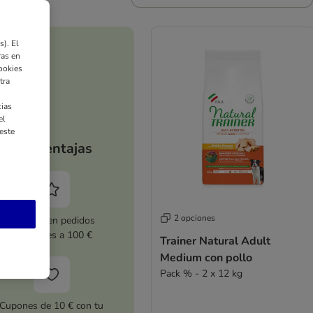
). El
ras en
ookies
tra
ias
el
este
Tus ventajas
2 opciones
5 % dto. en pedidos
superiores a 100 €
Trainer Natural Adult
Medium con pollo
Pack % - 2 x 12 kg
Cupones de 10 € con tu