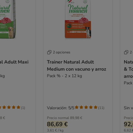
2 opciones
2
al Adult Maxi
Trainer Natural Adult
Natu
Medium con vacuno y arroz
& To
 kg
Pack % - 2 x 12 kg
arro
Pack
Valoración: 5/5
Sin 
(
1
)
(
11
)
8 €
Precio normal
89,98 €
Preci
86,69 €
92,
3,61 € / kg
6,62 €