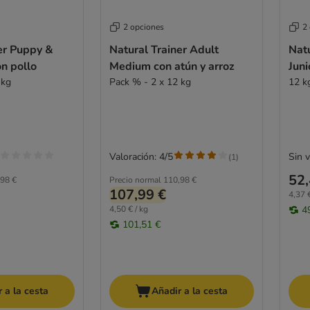
2 opciones
2
er Puppy &
Natural Trainer Adult
Nat
on pollo
Medium con atún y arroz
Juni
 kg
Pack % - 2 x 12 kg
12 k
Valoración: 4/5
Sin 
(
1
)
52,
98 €
Precio normal
110,98 €
107,99 €
4,37 €
4,50 € / kg
4
101,51 €
 a la cesta
Añadir a la cesta