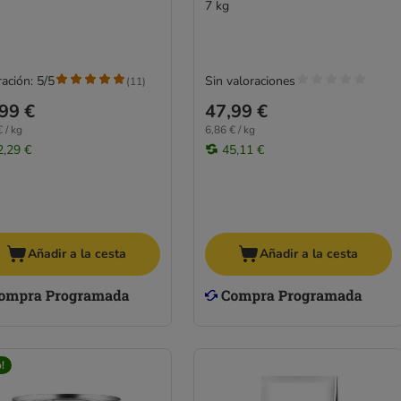
7 kg
ación: 5/5
Sin valoraciones
(
11
)
99 €
47,99 €
 / kg
6,86 € / kg
2,29 €
45,11 €
Añadir a la cesta
Añadir a la cesta
!