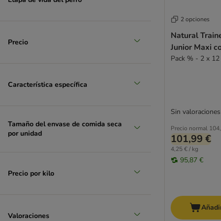
Opti Life
Pescado
Optimanova
2 opciones
Pan Mięsko
Natural Train
Pedigree
Precio
Junior Maxi c
Perfect Fit
Pack % - 2 x 12
Pitti Boris
PrimaDog
Característica específica
Primal
Calibra
Sin valoraciones
Monge
Tamaño del envase de comida seca
PURINA ONE
Precio normal
104,
por unidad
101,99 €
Rinti Canine
4,25 € / kg
Rocco
95,87 €
Rocco Diet Care
Precio por kilo
Rosie's Farm
Schesir
SPECIFIC Veterinary Diet
Añadir
Simpsons Premium
Valoraciones