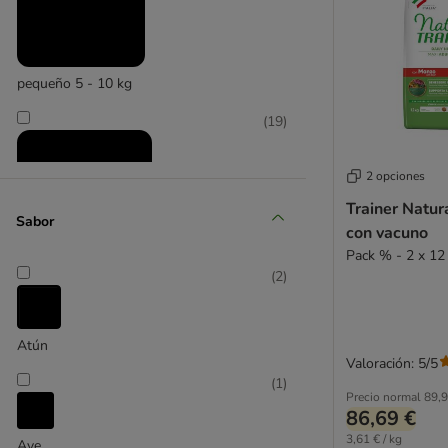
Dingo
PURINA Dog Chow
Doggy Dog
Dog´s Love
pequeño 5 - 10 kg
Farmina
(
19
)
Farmina Vet Life
FitActive
Fitmin
2 opciones
Fokker
Trainer Natur
Sabor
Forza10
con vacuno
Friskies
Pack % - 2 x 12
Frolic
(
2
)
mediano 11 - 25 kg
GranataPet
(
14
)
Green Petfood
Atún
Greenwoods
Valoración: 5/5
Happy Dog
(
1
)
Precio normal
89,9
Herrmanns
86,69 €
IAMS
3,61 € / kg
Ave