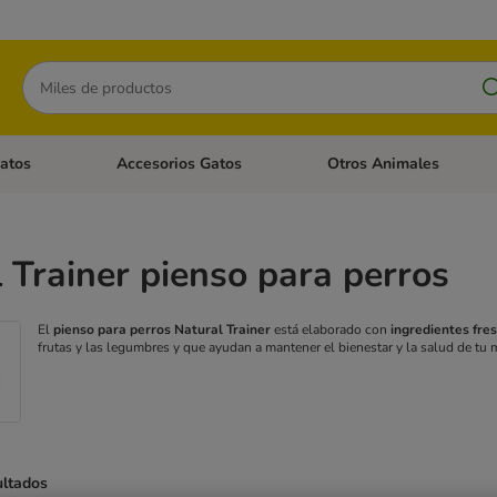
Buscar
atos
Accesorios Gatos
Otros Animales
goria abierto: Accesorios Perros
Menú de categoria abierto: Comida Gatos
Menú de categoria abierto:
 Trainer pienso para perros
El
pienso para perros Natural Trainer
está elaborado con
ingredientes fre
frutas y las legumbres y que ayudan a mantener el bienestar y la salud de tu
ultados