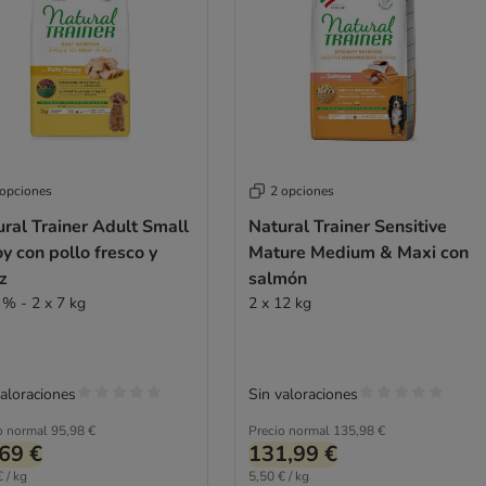
 opciones
2 opciones
ral Trainer Adult Small
Natural Trainer Sensitive
y con pollo fresco y
Mature Medium & Maxi con
z
salmón
 % - 2 x 7 kg
2 x 12 kg
valoraciones
Sin valoraciones
o normal
95,98 €
Precio normal
135,98 €
69 €
131,99 €
 / kg
5,50 € / kg