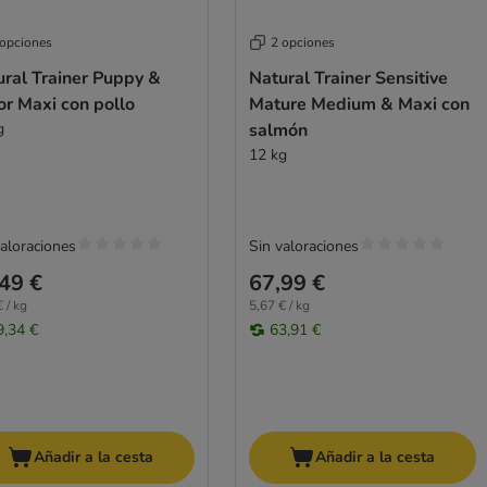
 opciones
2 opciones
ural Trainer Puppy &
Natural Trainer Sensitive
or Maxi con pollo
Mature Medium & Maxi con
g
salmón
12 kg
valoraciones
Sin valoraciones
49 €
67,99 €
 / kg
5,67 € / kg
9,34 €
63,91 €
Añadir a la cesta
Añadir a la cesta