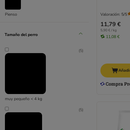
Applaws
Valoración: 5/5
Pienso
Arion
Arquivet
11,79 €
Belcando
5,90 € / kg
Tamaño del perro
Beneful
11,08 €
Bewi Dog
Bonzo de Purina
(
5
)
Bosch
Bozita
Añadir
Brekkies
Brit
BugBell
Burns
muy pequeño < 4 kg
Butcher's
Cavom
(
5
)
Coya
Crave