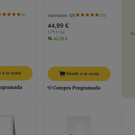
(
1
)
Valoración: 5/5
(
10
)
44,99 €
3,75 € / kg
Co
42,29 €
 a la cesta
Añadir a la cesta