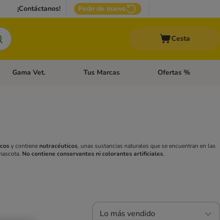
¡Contáctanos!
Pedir de nuevo
Cesta
Gama Vet.
Tus Marcas
Ofertas %
 Accesorios Gatos
Menú de categoria abierto: Otros Animales
Menú de categoria abierto: Gama Vet.
Menú de categoria abie
scos
y contiene
nutracéuticos
, unas sustancias naturales que se encuentran en las
 mascota.
No contiene conservantes ni colorantes artificiales
.
Lo más vendido