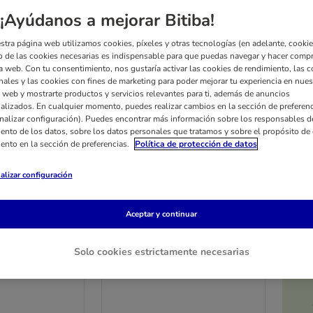
¡Ayúdanos a mejorar Bitiba!
stra página web utilizamos cookies, píxeles y otras tecnologías (en adelante, cookies
 de las cookies necesarias es indispensable para que puedas navegar y hacer comp
a web. Con tu consentimiento, nos gustaría activar las cookies de rendimiento, las c
nales y las cookies con fines de marketing para poder mejorar tu experiencia en nues
 web y mostrarte productos y servicios relevantes para ti, además de anuncios
alizados. En cualquier momento, puedes realizar cambios en la sección de preferenc
nalizar configuración). Puedes encontrar más información sobre los responsables d
iento de los datos, sobre los datos personales que tratamos y sobre el propósito de 
iento en la sección de preferencias.
Política de protección de datos
alizar configuración
Aceptar y continuar
2 opciones
r Light in Fat
Trainer Natural Adult
Solo cookies estrictamente necesarias
& Toy con pavo
Medium con pollo
12 kg