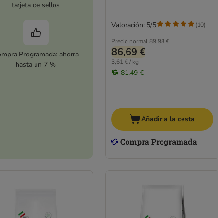
tarjeta de sellos
Valoración: 5/5
(
10
)
Precio normal
89,98 €
86,69 €
mpra Programada: ahorra
3,61 € / kg
hasta un 7 %
81,49 €
Añadir a la cesta