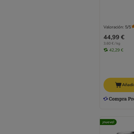
Pienso de salmón
Razas grandes
Razas pequeñas
Valoración: 5/5
44,99 €
3,60 € / kg
42,29 €
Añadir
¡nuevo!