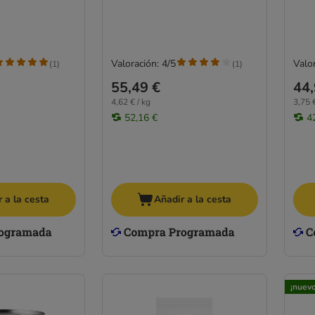
Valoración: 4/5
Valor
(
1
)
(
1
)
55,49 €
44,
4,62 € / kg
3,75 €
52,16 €
4
 a la cesta
Añadir a la cesta
¡nuevo