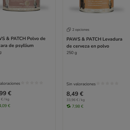
2 opciones
S & PATCH Polvo de
PAWS & PATCH Levadura
ara de psyllium
de cerveza en polvo
g
250 g
valoraciones
Sin valoraciones
99 €
8,49 €
 € / kg
33,96 € / kg
4,09 €
7,98 €