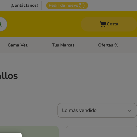
¡Contáctanos!
Pedir de nuevo
Cesta
Gama Vet.
Tus Marcas
Ofertas %
 Accesorios Gatos
Menú de categoria abierto: Otros Animales
Menú de categoria abierto: Gama Vet.
Menú de categoria abie
llos
Lo más vendido