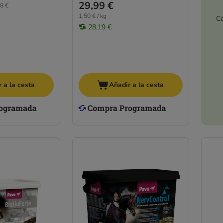
29,99 €
8 €
1,50 € / kg
Co
28,19 €
 a la cesta
Añadir a la cesta