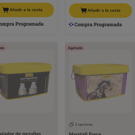
Añadir a la cesta
Añadir a la cesta
do
Agotado
2 opciones
ulador de pezuñas
Marstall Force