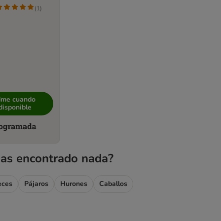
(
1
)
dme cuando
disponible
as encontrado nada?
eces
Pájaros
Hurones
Caballos