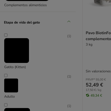
Complementos alimenticios
Etapa de vida del gato
Pavo BiotinFo
(
1
)
complemento 
3 kg
Gatito (Kitten)
Sin valoraciones
(
1
)
PRVP*
55,00 €
52,49 €
17,50 € / kg
49,34 €
Adulto
(
1
)