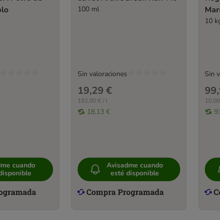
blo
100 ml
Mars
10 k
Sin valoraciones
Sin 
19,29 €
99,
192,90 € / l
10,00
18,13 €
9
dme cuando
Avisadme cuando
disponible
esté disponible