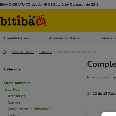
ENVÍO GRATUITO desde 49 € | Solo 1,99 € a partir de 29 €
Comida Perros
Accesorios Perros
Comida G
Menú de categoria abierto: Comida Perros
Menú de cate
Otros Animales
Caballos
Complementos alimenticios
Complem
Categoría
bitiba te ofrece com
Otros Animales
Caballos
1 - 12 de 12 Res
Accesorios
Comida
Complementos alimenticios
Lechos