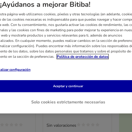
¡Ayúdanos a mejorar Bitiba!
stra página web utilizamos cookies, píxeles y otras tecnologías (en adelante, cookies
 de las cookies necesarias es indispensable para que puedas navegar y hacer comp
a web. Con tu consentimiento, nos gustaría activar las cookies de rendimiento, las c
nales y las cookies con fines de marketing para poder mejorar tu experiencia en nues
 web y mostrarte productos y servicios relevantes para ti, además de anuncios
alizados. En cualquier momento, puedes realizar cambios en la sección de preferenc
nalizar configuración). Puedes encontrar más información sobre los responsables d
iento de los datos, sobre los datos personales que tratamos y sobre el propósito de 
iento en la sección de preferencias.
Política de protección de datos
alizar configuración
2 opciones
ets de prado
marstall Pellets de prado
para caballos
Aceptar y continuar
20 kg
Solo cookies estrictamente necesarias
Sin valoraciones