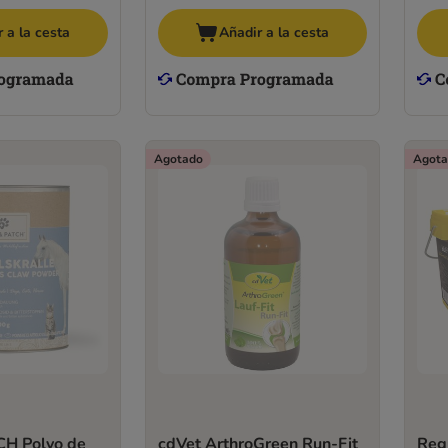
 a la cesta
Añadir a la cesta
Agotado
Agota
H Polvo de
cdVet ArthroGreen Run-Fit
Reg