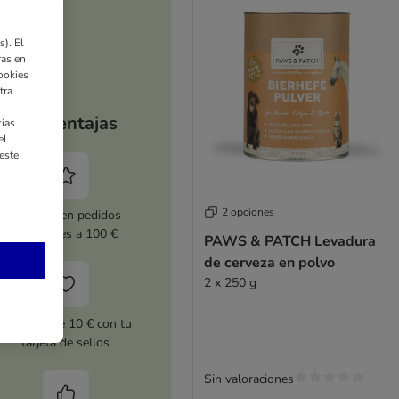
). El
ras en
ookies
tra
Tus ventajas
ias
el
este
2 opciones
5 % dto. en pedidos
superiores a 100 €
PAWS & PATCH Levadura
de cerveza en polvo
2 x 250 g
Cupones de 10 € con tu
tarjeta de sellos
Sin valoraciones