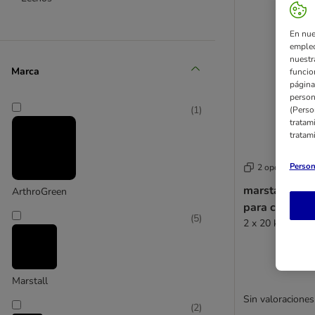
En nue
empleo
nuestr
Marca
funcio
página
person
(
1
)
(Perso
tratam
tratam
Person
2 opciones
marstall Pell
ArthroGreen
para caballos
(
5
)
2 x 20 kg
Marstall
Sin valoraciones
(
2
)