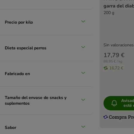
garra del dia
200 g
Precio por kilo
Sin valoraciones
Dieta especial perros
17,79 €
88,95 € / kg
16,72 €
Fabricado en
Tamaño del envase de snacks y
Avisa
suplementos
esté 
Sabor