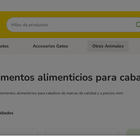
Buscar
atos
Accesorios Gatos
Otros Animales
goria abierto: Accesorios Perros
Menú de categoria abierto: Comida Gatos
Menú de categoria abierto:
entos alimenticios para caba
plementos alimenticios para caballos de marcas de calidad y a precios mini
ultados