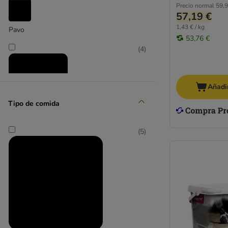
Precio normal
59,9
57,19 €
1,43 € / kg
Pavo
53,76 €
(
4
)
Añadir
Tipo de comida
PAWS & PATCH
(
5
)