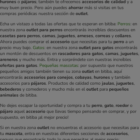
hurones
o
pájaros
; también te ofrecemos
accesorios de calidad
y a
muy buen precio. Pero aún puedes
ahorrar
más si visitas en tus
compras periódicas nuestra sección de
outlet
.
Echa un vistazo a todas las ofertas que te esperan en bitiba:
Perros
: en
nuestra zona
outlet para perros
encontrarás increíbles descuentos en
casetas para perros
,
camas
,
juguetes
,
arneses
,
correas
y
collares
.
Ahora puedes comprar el
accesorio
que necesitas para tu
perro
a un
precio muy bajo.
Gatos
: en nuestra zona
outlet para gatos
encontrarás
un montón de descuentos en
rascadores para gatos
,
camas
,
juguetes
,
areneros
y mucho más. Entra y sorpréndete con nuestras increíbles
ofertas para gatos
.
Pequeñas mascotas
: por supuesto que nuestros
pequeños amigos también tienen su zona
outlet
en bitiba, aquí
encontrarás
accesorios para conejos
,
cobayas
,
hurones
y también
accesorios para
pájaros
. Productos de calidad como
jaulas
,
juguetes
,
bebederos
y comederos y mucho más en el
outlet
para
pequeños
animales
de bitiba.
No dejes escapar la oportunidad y compra a tu
perro
,
gato
,
roedor
o
pájaro
aquel
accesorio
que llevas tiempo pensando en comprar, y por
supuesto, en bitiba ¡al mejor precio!
Si en nuestra zona
outlet
no encuentras el accesorio que necesitas para
tu
mascota
, entra en nuestras diferentes secciones de
accesorios
,
seguro que encontrarás todo lo que necesitas al mejor precio: