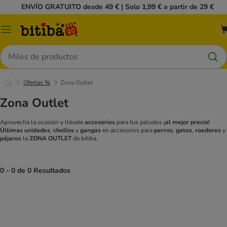
ENVÍO GRATUITO desde 49 € | Solo 1,99 € a partir de 29 €
Menú
Buscar
Ofertas %
Zona Outlet
Zona Outlet
Aprovecha la ocasión y llévate
accesorios
para tus peludos
¡al mejor precio!
Últimas unidades
,
chollos
y
gangas
en accesorios para
perros
,
gatos
,
roedores
y
pájaros
la
ZONA OUTLET
de bitiba.
0 - 0 de 0 Resultados