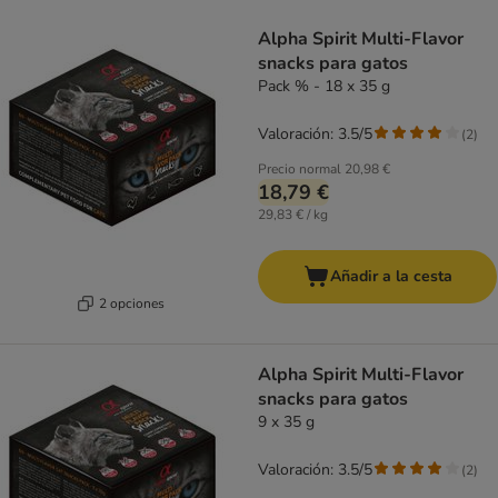
Alpha Spirit Multi-Flavor
snacks para gatos
Pack % - 18 x 35 g
Valoración: 3.5/5
(
2
)
Precio normal
20,98 €
18,79 €
29,83 € / kg
Añadir a la cesta
2 opciones
Alpha Spirit Multi-Flavor
snacks para gatos
9 x 35 g
Valoración: 3.5/5
(
2
)