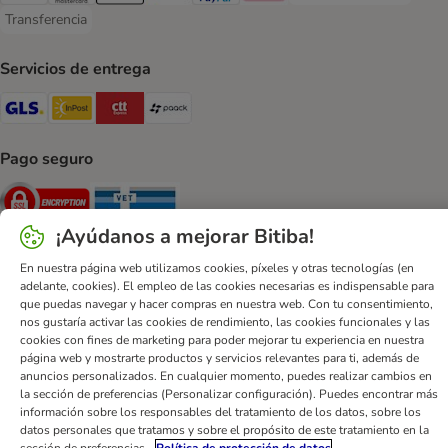
Transferencia
Transferencia Payment Method
Servicios de entrega
GLS Shipping Method
InPost Shipping Method
CTTExpress Shipping Method
paack Shipping Method
Pago seguro
Security
Security
¡Ayúdanos a mejorar Bitiba!
En nuestra página web utilizamos cookies, píxeles y otras tecnologías (en
adelante, cookies). El empleo de las cookies necesarias es indispensable para
que puedas navegar y hacer compras en nuestra web. Con tu consentimiento,
nos gustaría activar las cookies de rendimiento, las cookies funcionales y las
Ayuda
Contacto
Impreso
DSA
Protección de datos
cookies con fines de marketing para poder mejorar tu experiencia en nuestra
Condiciones comerciales generales
Declaración de accesibilidad
página web y mostrarte productos y servicios relevantes para ti, además de
anuncios personalizados. En cualquier momento, puedes realizar cambios en
Newsletter
Gastos de envío y plazos de entrega
la sección de preferencias (Personalizar configuración). Puedes encontrar más
Formas de pago
Formulario de desistimiento
información sobre los responsables del tratamiento de los datos, sobre los
datos personales que tratamos y sobre el propósito de este tratamiento en la
Programa de fidelización
App bitiba
Programa de afiliados