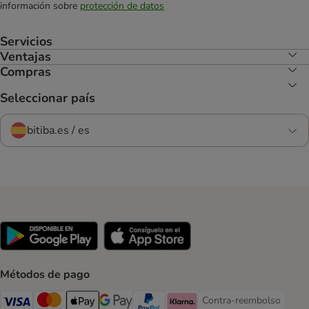
información sobre
protección de datos
Servicios
Ventajas
Compras
Seleccionar país
bitiba.es / es
Métodos de pago
Contra-reembolso
Contra-reembolso Paym
Visa Payment Method
Mastercard Payment Method
Apple Pay Payment Method
Google Pay Payment Method
PayPal Payment Method
Klarna Payment Method