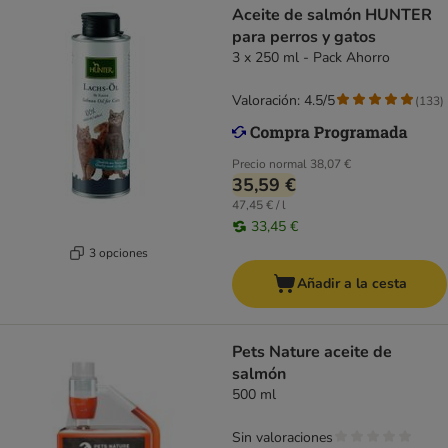
Aceite de salmón HUNTER
para perros y gatos
3 x 250 ml - Pack Ahorro
Valoración: 4.5/5
(
133
)
Precio normal
38,07 €
35,59 €
47,45 € / l
33,45 €
3 opciones
Añadir a la cesta
Pets Nature aceite de
salmón
500 ml
Sin valoraciones