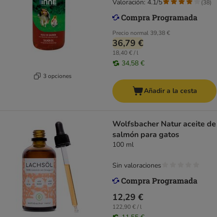
Valoración: 4.1/5
(
38
)
Precio normal
39,38 €
36,79 €
18,40 € / l
34,58 €
3 opciones
Añadir a la cesta
Wolfsbacher Natur aceite de
salmón para gatos
100 ml
Sin valoraciones
12,29 €
122,90 € / l