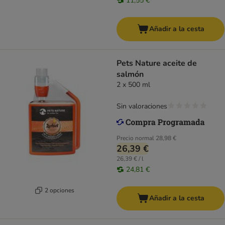
11,55 €
Añadir a la cesta
Pets Nature aceite de
salmón
2 x 500 ml
Sin valoraciones
Precio normal
28,98 €
26,39 €
26,39 € / l
24,81 €
2 opciones
Añadir a la cesta