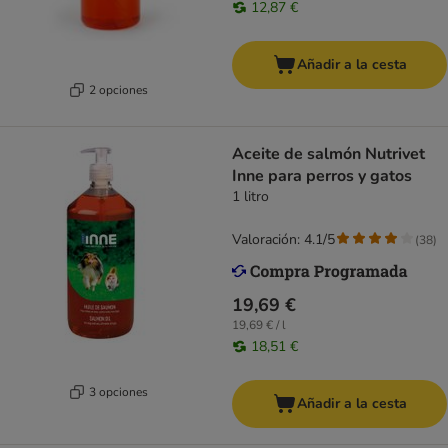
12,87 €
Añadir a la cesta
2 opciones
Aceite de salmón Nutrivet
Inne para perros y gatos
1 litro
Valoración: 4.1/5
(
38
)
19,69 €
19,69 € / l
18,51 €
3 opciones
Añadir a la cesta