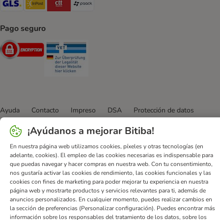
Pago seguro
Security
Security
Ayuda
Contacto
Impreso
DSA
Protección de datos
Condiciones comerciales generales
Declaración de accesibilidad
¡Ayúdanos a mejorar Bitiba!
Newsletter
Gastos de envío y plazos de entrega
En nuestra página web utilizamos cookies, píxeles y otras tecnologías (en
Formas de pago
Formulario de desistimiento
adelante, cookies). El empleo de las cookies necesarias es indispensable para
Programa de fidelización
App bitiba
Programa de afiliados
que puedas navegar y hacer compras en nuestra web. Con tu consentimiento,
nos gustaría activar las cookies de rendimiento, las cookies funcionales y las
Gestión de residuos
cookies con fines de marketing para poder mejorar tu experiencia en nuestra
página web y mostrarte productos y servicios relevantes para ti, además de
bitiba GmbH
2026
anuncios personalizados. En cualquier momento, puedes realizar cambios en
la sección de preferencias (Personalizar configuración). Puedes encontrar más
información sobre los responsables del tratamiento de los datos, sobre los