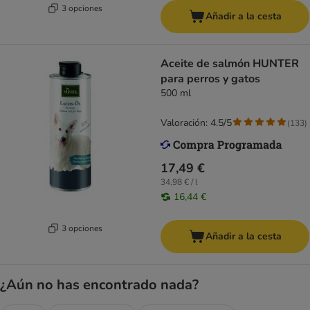
3 opciones
Añadir a la cesta
Aceite de salmón HUNTER
para perros y gatos
500 ml
Valoración: 4.5/5
(
133
)
17,49 €
34,98 € / l
16,44 €
3 opciones
Añadir a la cesta
¿Aún no has encontrado nada?