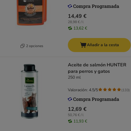
14,49 €
28,98 € / l
13,62 €
Añadir a la cesta
2 opciones
Aceite de salmón HUNTER
para perros y gatos
250 ml
Valoración: 4.5/5
(
133
)
12,69 €
50,76 € / l
11,93 €