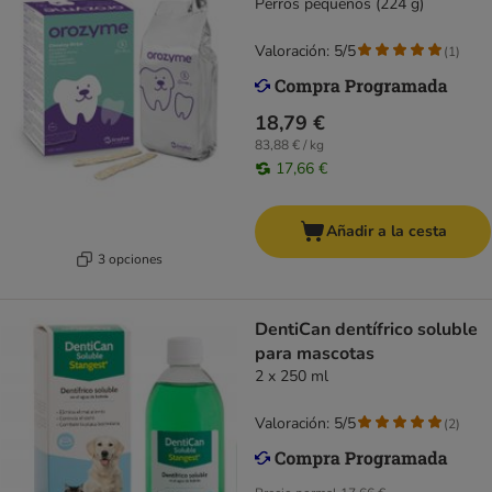
Perros pequeños (224 g)
Valoración: 5/5
(
1
)
18,79 €
83,88 € / kg
17,66 €
Añadir a la cesta
3 opciones
DentiCan dentífrico soluble
para mascotas
2 x 250 ml
Valoración: 5/5
(
2
)