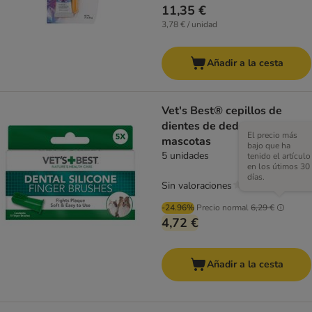
11,35 €
3,78 € / unidad
Añadir a la cesta
Vet's Best® cepillos de
dientes de dedo para
El precio más
mascotas
bajo que ha
5 unidades
tenido el artículo
en los útimos 30
días.
Sin valoraciones
-24.96%
Precio normal
6,29 €
4,72 €
Añadir a la cesta