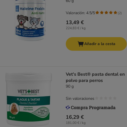
60 g
Valoración: 4.5/5
(
2
)
13,49 €
224,83 € / kg
Añadir a la cesta
Vet's Best® pasta dental en
polvo para perros
90 g
Sin valoraciones
16,29 €
181,00 € / kg