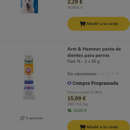
2,29 €
45,80 € / l
Añadir a la cesta
Arm & Hammer pasta de
dientes para perros
Pack % - 2 x 55 g
Sin valoraciones
Precio normal
17,98 €
15,99 €
290,73 € / kg
15,03 €
2 opciones
Añadir a la cesta