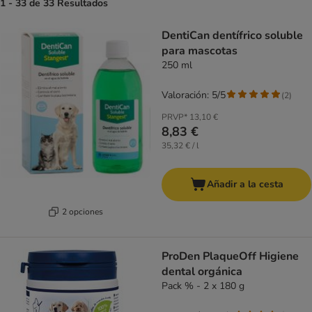
1 - 33 de 33 Resultados
DentiCan dentífrico soluble
para mascotas
250 ml
Valoración: 5/5
(
2
)
PRVP*
13,10 €
8,83 €
35,32 € / l
Añadir a la cesta
2 opciones
ProDen PlaqueOff Higiene
dental orgánica
Pack % - 2 x 180 g