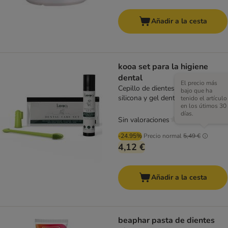
Añadir a la cesta
kooa set para la higiene
dental
El precio más
Cepillo de dientes, dedil de
bajo que ha
silicona y gel dental (50 ml)
tenido el artículo
en los útimos 30
días.
Sin valoraciones
-24.95%
Precio normal
5,49 €
4,12 €
Añadir a la cesta
beaphar pasta de dientes