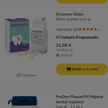
Orozyme Strips
Perros grandes (141 g)
Valoración: 5/5
(
1
)
21,99 €
155,96 € / kg
20,67 €
Añadir a la cesta
3 opciones
ProDen PlaqueOff Higiene
dental orgánica
Pack % - 2 x 60 g