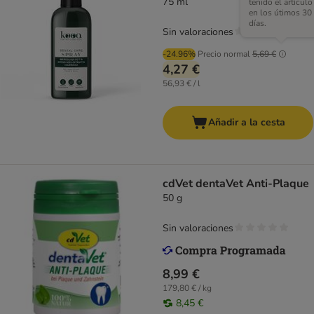
75 ml
tenido el artículo
en los útimos 30
días.
Sin valoraciones
-24.96%
Precio normal
5,69 €
4,27 €
56,93 € / l
Añadir a la cesta
cdVet dentaVet Anti-Plaque
50 g
Sin valoraciones
8,99 €
179,80 € / kg
8,45 €