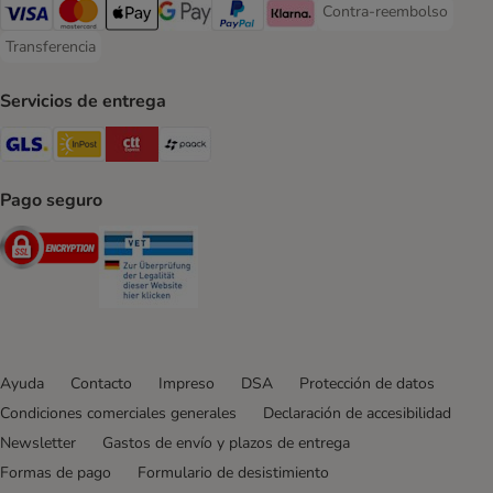
Contra-reembolso
Contra-reembolso Paym
Visa Payment Method
Mastercard Payment Method
Apple Pay Payment Method
Google Pay Payment Method
PayPal Payment Method
Klarna Payment Method
Transferencia
Transferencia Payment Method
Servicios de entrega
GLS Shipping Method
InPost Shipping Method
CTTExpress Shipping Method
paack Shipping Method
Pago seguro
Security
Security
Ayuda
Contacto
Impreso
DSA
Protección de datos
Condiciones comerciales generales
Declaración de accesibilidad
Newsletter
Gastos de envío y plazos de entrega
Formas de pago
Formulario de desistimiento