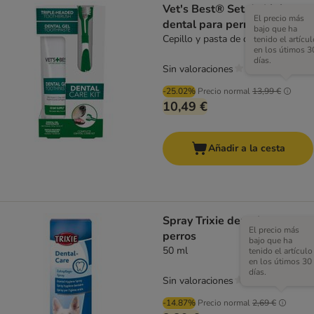
Vet's Best® Set de higiene
El precio más
dental para perros
bajo que ha
Cepillo y pasta de dientes
tenido el artícul
en los útimos 3
días.
Sin valoraciones
-25.02%
Precio normal
13,99 €
10,49 €
Añadir a la cesta
Spray Trixie dental para
El precio más
perros
bajo que ha
50 ml
tenido el artículo
en los útimos 30
días.
Sin valoraciones
-14.87%
Precio normal
2,69 €