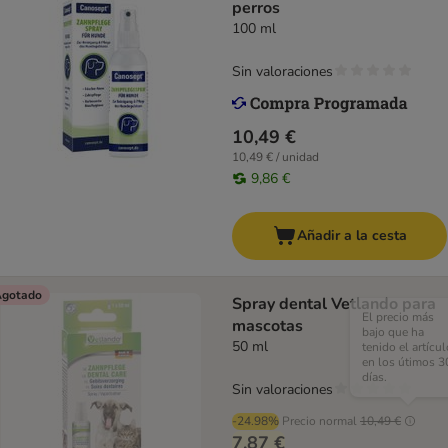
perros
100 ml
Sin valoraciones
10,49 €
10,49 € / unidad
9,86 €
Añadir a la cesta
gotado
Spray dental Vetlando para
El precio más
mascotas
bajo que ha
50 ml
tenido el artícul
en los útimos 3
días.
Sin valoraciones
-24.98%
Precio normal
10,49 €
7,87 €