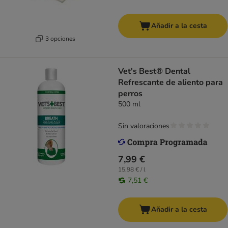
Añadir a la cesta
3 opciones
Vet's Best® Dental
Refrescante de aliento para
perros
500 ml
Sin valoraciones
7,99 €
15,98 € / l
7,51 €
Añadir a la cesta