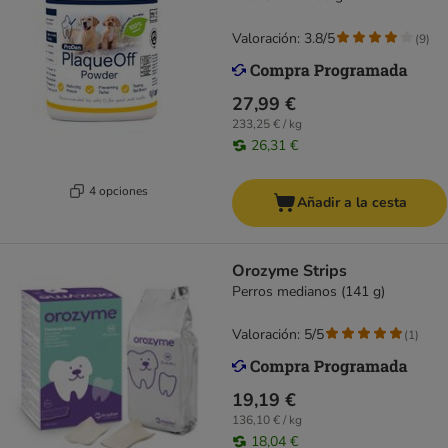
Valoración: 3.8/5
(
9
)
27,99 €
233,25 € / kg
26,31 €
4 opciones
Añadir a la cesta
Orozyme Strips
Perros medianos (141 g)
Valoración: 5/5
(
1
)
19,19 €
136,10 € / kg
18,04 €