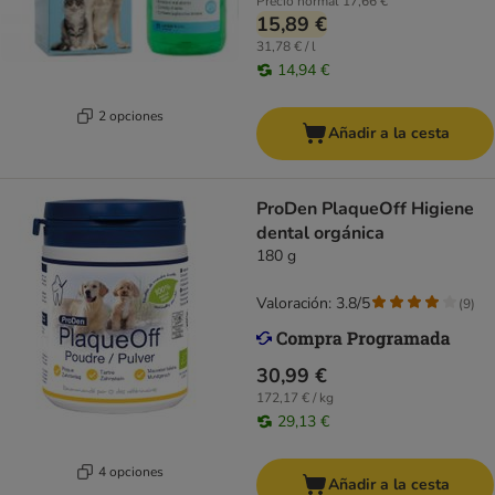
Precio normal
17,66 €
15,89 €
31,78 € / l
14,94 €
2 opciones
Añadir a la cesta
ProDen PlaqueOff Higiene
dental orgánica
180 g
Valoración: 3.8/5
(
9
)
30,99 €
172,17 € / kg
29,13 €
4 opciones
Añadir a la cesta