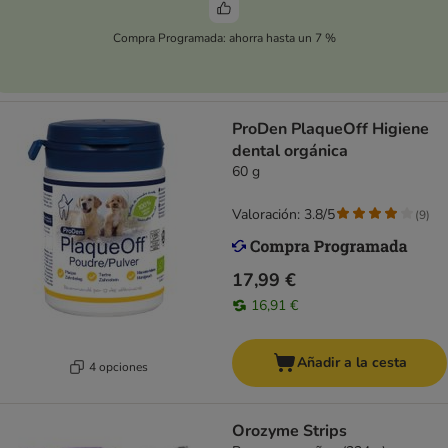
Compra Programada: ahorra hasta un 7 %
ProDen PlaqueOff Higiene
dental orgánica
60 g
Valoración: 3.8/5
(
9
)
17,99 €
16,91 €
Añadir a la cesta
4 opciones
Orozyme Strips