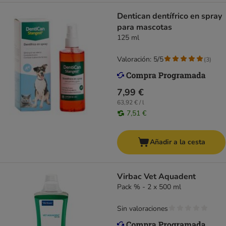
Dentican dentífrico en spray
para mascotas
125 ml
Valoración: 5/5
(
3
)
7,99 €
63,92 € / l
7,51 €
Añadir a la cesta
Virbac Vet Aquadent
Pack % - 2 x 500 ml
Sin valoraciones