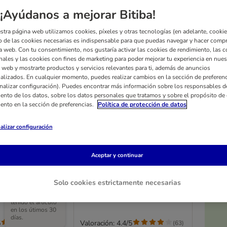
¡Ayúdanos a mejorar Bitiba!
stra página web utilizamos cookies, píxeles y otras tecnologías (en adelante, cookies
 de las cookies necesarias es indispensable para que puedas navegar y hacer comp
a web. Con tu consentimiento, nos gustaría activar las cookies de rendimiento, las c
nales y las cookies con fines de marketing para poder mejorar tu experiencia en nues
 web y mostrarte productos y servicios relevantes para ti, además de anuncios
alizados. En cualquier momento, puedes realizar cambios en la sección de preferenc
nalizar configuración). Puedes encontrar más información sobre los responsables d
iento de los datos, sobre los datos personales que tratamos y sobre el propósito de 
iento en la sección de preferencias.
Política de protección de datos
alizar configuración
2 opciones
o polar Pawty
Manta de forro polar Pawty
Aceptar y continuar
s
para mascotas
x An)
150 x 100 cm (L x An)
Solo cookies estrictamente necesarias
El precio más
bajo que ha
tenido el artículo
en los útimos 30
días.
5
Valoración: 4.4/5
(
63
)
(
63
)