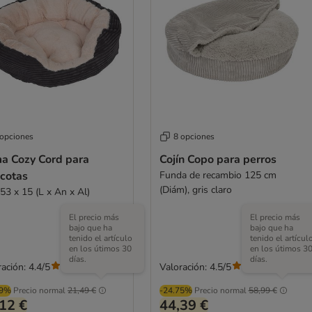
 opciones
8 opciones
a Cozy Cord para
Cojín Copo para perros
cotas
Funda de recambio 125 cm
(Diám), gris claro
53 x 15 (L x An x Al)
El precio más
El precio más
bajo que ha
bajo que ha
tenido el artículo
tenido el artícul
en los útimos 30
en los útimos 3
días.
días.
ación: 4.4/5
Valoración: 4.5/5
(
52
)
(
207
)
99%
Precio normal
21,49 €
-24.75%
Precio normal
58,99 €
12 €
44,39 €