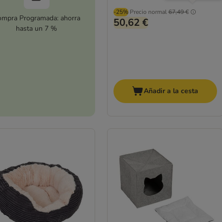
-25%
Precio normal
67,49 €
mpra Programada: ahorra
50,62 €
hasta un 7 %
Añadir a la cesta