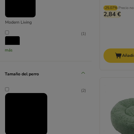
-25.07%
Precio no
2,84 €
Modern Living
(
1
)
más
Añadir
Petkit
(
1
)
Tamaño del perro
(
2
)
Smartpet
(
1
)