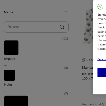
Marca
En nue
empleo
Buscar
nuestr
funcio
página
person
(
11
)
(Perso
tratam
tratam
ferplast
Person
2 opciones
Manta de forr
(
3
)
para mascota
100 x 70 cm (L 
Heim
(
7
)
Valoración: 4.4/