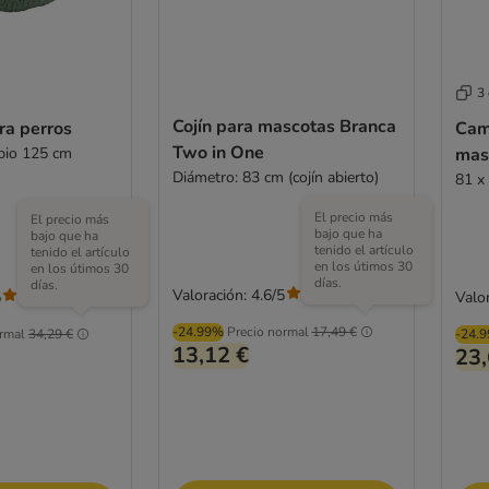
3
Cojín para mascotas Branca
ra perros
Cam
Two in One
bio 125 cm
mas
Diámetro: 83 cm (cojín abierto)
81 x
El precio más
El precio más
bajo que ha
bajo que ha
tenido el artículo
tenido el artículo
en los útimos 30
en los útimos 30
días.
días.
Valoración: 4.6/5
(
5
)
5
Valor
(
207
)
-24.99%
Precio normal
17,49 €
rmal
34,29 €
-24.
13,12 €
23,