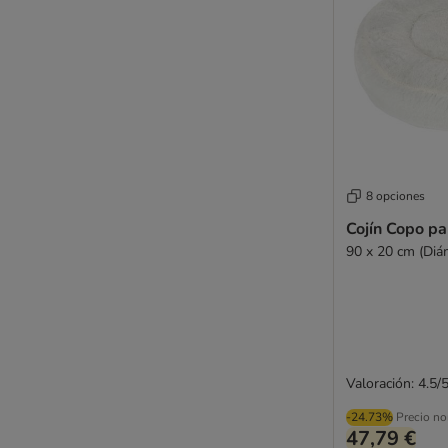
8 opciones
Cojín Copo pa
90 x 20 cm (Diá
Valoración: 4.5/
-24.73%
Precio no
47,79 €