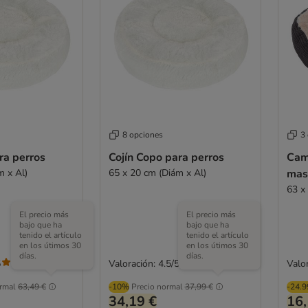
8 opciones
3
ra perros
Cojín Copo para perros
Cam
m x Al)
65 x 20 cm (Diám x Al)
mas
63 x 
El precio más
El precio más
bajo que ha
bajo que ha
tenido el artículo
tenido el artículo
en los útimos 30
en los útimos 30
días.
días.
5
Valoración: 4.5/5
Valor
(
207
)
(
207
)
rmal
63,49 €
-10%
Precio normal
37,99 €
-24.
34,19 €
16,