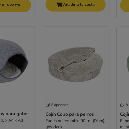
Añadir a la cesta
 a la cesta
8 opciones
8
by para gatos
Cojín Copo para perros
Cojí
(L x An x Al)
Funda de recambio 90 cm (Diám),
Fund
gris claro
men