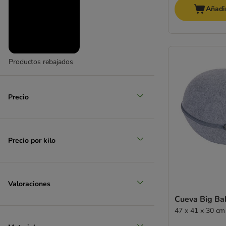
Añadir
Productos rebajados
grande 26 - 45 kg
(
5
)
Precio
Precio por kilo
muy grande > 45 kg
Valoraciones
Cueva Big Ba
47 x 41 x 30 cm 