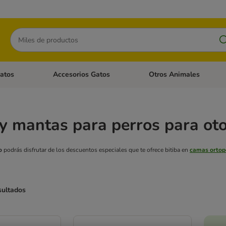
Buscar
atos
Accesorios Gatos
Otros Animales
goria abierto: Accesorios Perros
Menú de categoria abierto: Comida Gatos
Menú de categoria abierto:
y mantas para perros para ot
o
podrás disfrutar de los descuentos especiales que te ofrece bitiba en
camas ortop
sultados