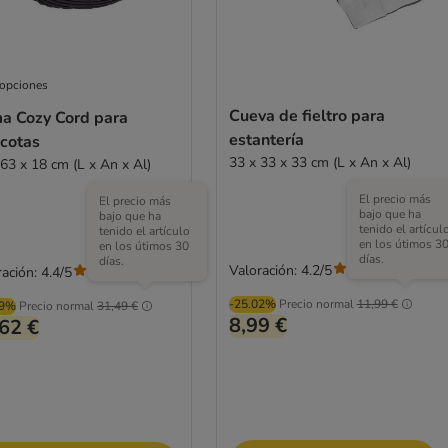
 opciones
Cueva de fieltro para
a Cozy Cord para
estantería
cotas
33 x 33 x 33 cm (L x An x Al)
 63 x 18 cm (L x An x Al)
El precio más
El precio más
bajo que ha
bajo que ha
tenido el artícul
tenido el artículo
en los útimos 3
en los útimos 30
días.
días.
Valoración: 4.2/5
(
5
)
ación: 4.4/5
(
52
)
-25.02%
Precio normal
11,99 €
99%
Precio normal
31,49 €
8,99 €
62 €