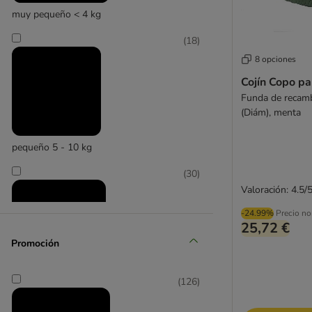
muy pequeño < 4 kg
SnuggleSafe
(
18
)
8 opciones
Cojín Copo pa
Funda de recam
(Diám), menta
pequeño 5 - 10 kg
(
30
)
Valoración: 4.5/
-24.99%
Precio no
25,72 €
Promoción
(
126
)
mediano 11 - 25 kg
(
15
)