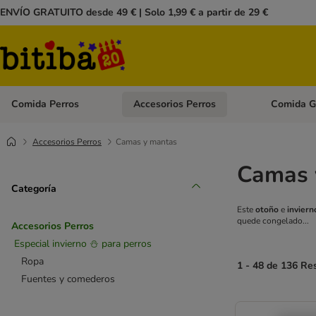
ENVÍO GRATUITO desde 49 € | Solo 1,99 € a partir de 29 €
Comida Perros
Accesorios Perros
Comida G
Menú de categoria abierto: Comida Perros
Menú de cate
Accesorios Perros
Camas y mantas
Camas 
Categoría
Este
otoño
e
inviern
quede congelado...
Accesorios Perros
Especial invierno ⛄ para perros
Ropa
1 - 48 de 136 Re
Fuentes y comederos