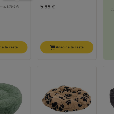
5,99 €
rmal
3,79 €
Co
 a la cesta
Añadir a la cesta