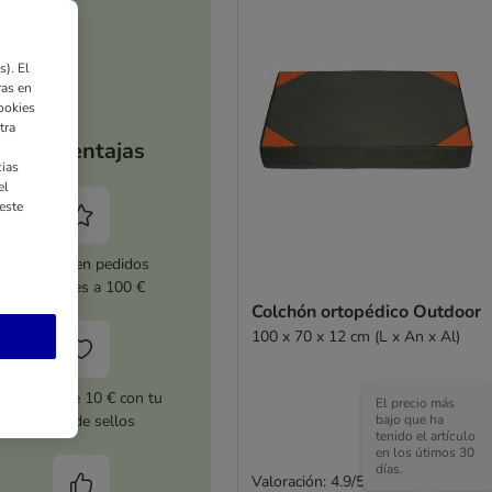
). El
ras en
ookies
tra
Tus ventajas
ias
el
este
5 % dto. en pedidos
superiores a 100 €
Colchón ortopédico Outdoor
100 x 70 x 12 cm (L x An x Al)
Cupones de 10 € con tu
El precio más
bajo que ha
tarjeta de sellos
tenido el artículo
en los útimos 30
días.
Valoración: 4.9/5
(
9
)