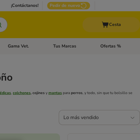
¡Contáctanos!
Pedir de nuevo
Cesta
Gama Vet.
Tus Marcas
Ofertas %
 Accesorios Gatos
Menú de categoria abierto: Otros Animales
Menú de categoria abierto: Gama Vet.
Menú de categoria abie
oño
édicas
,
colchones
, cojines
y
mantas
para
perros
, y todo, sin que tu bolsillo se
Lo más vendido