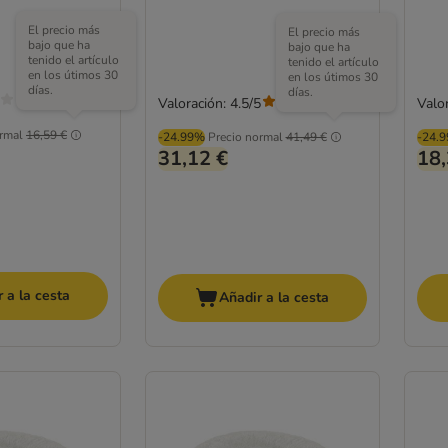
El precio más
El precio más
bajo que ha
bajo que ha
tenido el artículo
tenido el artículo
en los útimos 30
en los útimos 30
días.
días.
Valoración: 4.5/5
Valor
(
207
)
rmal
16,59 €
-24.99%
Precio normal
41,49 €
-24.
31,12 €
18,
 a la cesta
Añadir a la cesta