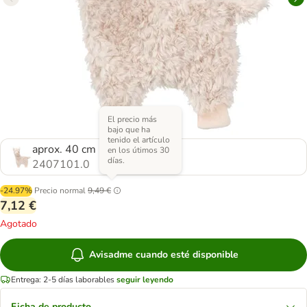
El precio más
bajo que ha
tenido el artículo
aprox. 40 cm
en los útimos 30
días.
2407101.0
-24.97%
Precio normal
9,49 €
7,12 €
Agotado
Avisadme cuando esté disponible
Entrega: 2-5 días laborables
seguir leyendo
Ficha de producto