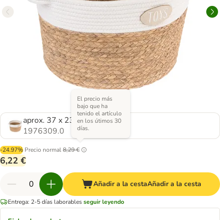
El precio más
bajo que ha
tenido el artículo
aprox. 37 x 23cm (Diám x Al)
en los útimos 30
días.
1976309.0
-24.97%
Precio normal
8,29 €
6,22 €
Añadir a la cesta
Añadir a la cesta
Entrega: 2-5 días laborables
seguir leyendo