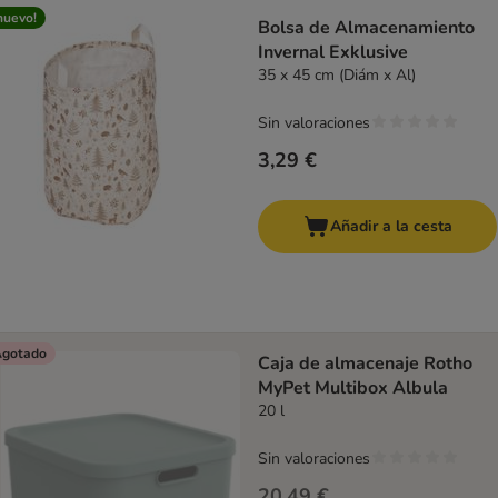
nuevo!
Bolsa de Almacenamiento
Invernal Exklusive
35 x 45 cm (Diám x Al)
Sin valoraciones
3,29 €
Añadir a la cesta
gotado
Caja de almacenaje Rotho
MyPet Multibox Albula
20 l
Sin valoraciones
20,49 €