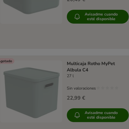
Avisadme cuando
esté disponible
gotado
Multicaja Rotho MyPet
Albula C4
27 l
Sin valoraciones
22,99 €
Avisadme cuando
esté disponible