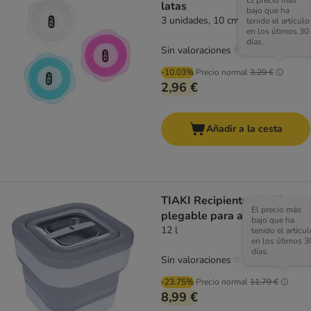
El precio más
latas
bajo que ha
3 unidades, 10 cm (Diám)
tenido el artículo
en los útimos 30
días.
Sin valoraciones
-10.03%
Precio normal
3,29 €
2,96 €
Añadir a la cesta
TIAKI Recipiente de silicona
El precio más
plegable para alimentos
bajo que ha
12 l
tenido el artícul
en los útimos 3
días.
Sin valoraciones
-23.75%
Precio normal
11,79 €
8,99 €