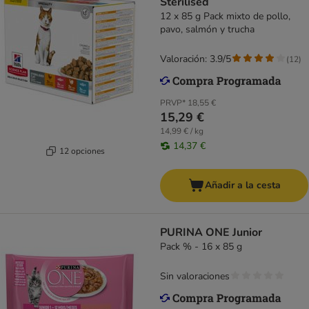
Sterilised
12 x 85 g Pack mixto de pollo,
pavo, salmón y trucha
Valoración: 3.9/5
(
12
)
PRVP*
18,55 €
15,29 €
14,99 € / kg
14,37 €
12 opciones
Añadir a la cesta
PURINA ONE Junior
Pack % - 16 x 85 g
Sin valoraciones