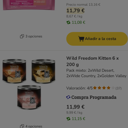
Precio normal
13,16 €
11,79 €
8,67 € / kg
11,08 €
3 opciones
Añadir a la cesta
Wild Freedom Kitten 6 x
200 g
Pack mixto: 2xWild Desert,
2xWide Country, 2xGolden Valley
Valoración: 4/5
(
37
)
11,99 €
9,99 € / kg
11,15 €
4 opciones