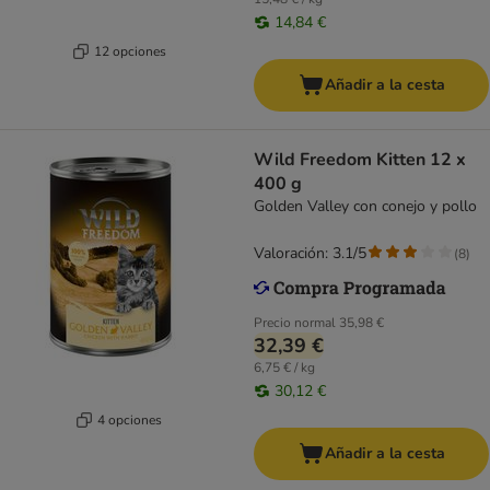
14,84 €
12 opciones
Añadir a la cesta
Wild Freedom Kitten 12 x
400 g
Golden Valley con conejo y pollo
Valoración: 3.1/5
(
8
)
Precio normal
35,98 €
32,39 €
6,75 € / kg
30,12 €
4 opciones
Añadir a la cesta