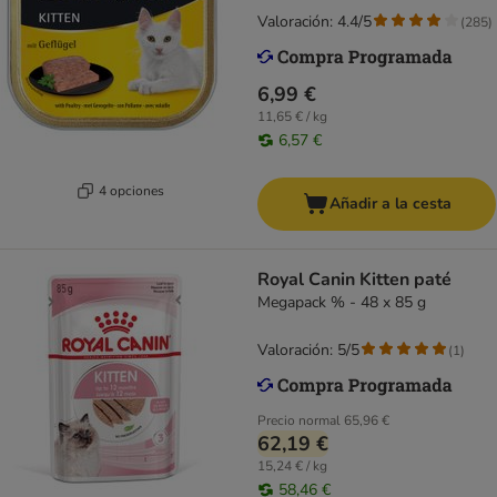
Valoración: 4.4/5
(
285
)
6,99 €
11,65 € / kg
6,57 €
4 opciones
Añadir a la cesta
Royal Canin Kitten paté
Megapack % - 48 x 85 g
Valoración: 5/5
(
1
)
Precio normal
65,96 €
62,19 €
15,24 € / kg
58,46 €