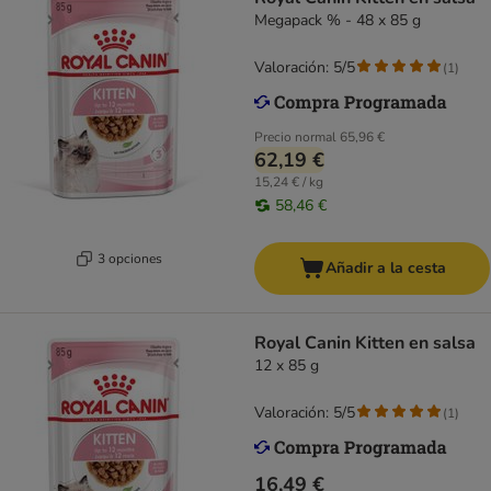
Megapack % - 48 x 85 g
Valoración: 5/5
(
1
)
Precio normal
65,96 €
62,19 €
15,24 € / kg
58,46 €
3 opciones
Añadir a la cesta
Royal Canin Kitten en salsa
12 x 85 g
Valoración: 5/5
(
1
)
16,49 €