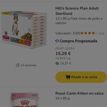
Hill's Science Plan Adult
Sterilised
12 x 85 g Pack mixto de pollo y
salmón
Valoración: 3.9/5
(
12
)
PRVP*
18,55 €
15,29 €
14,99 € / kg
14,37 €
12 opciones
Añadir a la cesta
Royal Canin Kitten en salsa
24 x 85 g