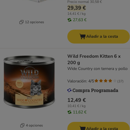
Precio normal
30,58 €
29,39 €
14,41 € / kg
27,63 €
12 opciones
Añadir a la cesta
Wild Freedom Kitten 6 x
200 g
Wide Country con ternera y pollo
Valoración: 4/5
(
37
)
12,49 €
10,41 € / kg
11,62 €
4 opciones
Añadir a la cesta