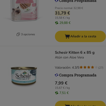
Precio normal
32,98 €
31,79 €
15,58 € / kg
29,88 €
3 opciones
Añadir a la cesta
Schesir Kitten 6 x 85 g
Atún con Aloe Vera
Valoración: 4.3/5
(
27
)
7,99 €
15,67 € / kg
7,51 €