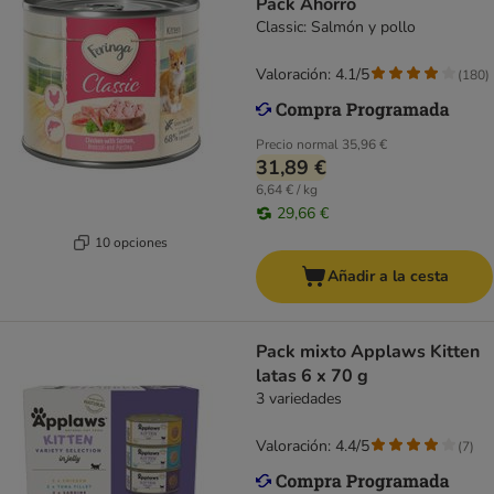
Pack Ahorro
Classic: Salmón y pollo
Valoración: 4.1/5
(
180
)
Precio normal
35,96 €
31,89 €
6,64 € / kg
29,66 €
10 opciones
Añadir a la cesta
Pack mixto Applaws Kitten
latas 6 x 70 g
3 variedades
Valoración: 4.4/5
(
7
)