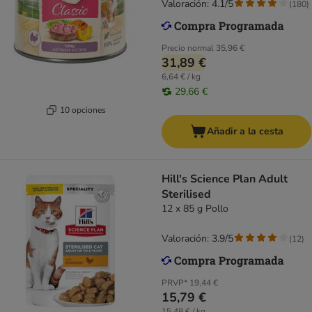
Valoración: 4.1/5
(
180
)
Precio normal
35,96 €
31,89 €
6,64 € / kg
29,66 €
10 opciones
Añadir a la cesta
Hill's Science Plan Adult
Sterilised
12 x 85 g Pollo
Valoración: 3.9/5
(
12
)
PRVP*
19,44 €
15,79 €
15,48 € / kg