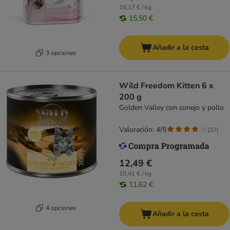
16,17 € / kg
15,50 €
Añadir a la cesta
3 opciones
Wild Freedom Kitten 6 x
200 g
Golden Valley con conejo y pollo
Valoración: 4/5
(
37
)
12,49 €
10,41 € / kg
11,62 €
4 opciones
Añadir a la cesta