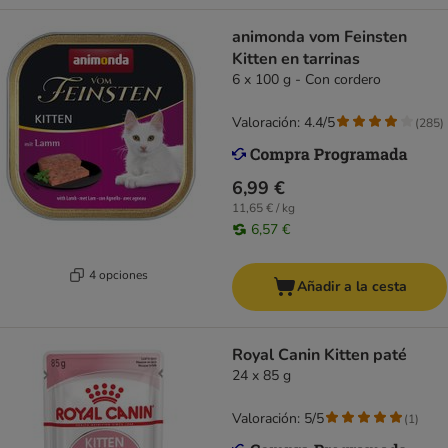
animonda vom Feinsten
Kitten en tarrinas
6 x 100 g - Con cordero
Valoración: 4.4/5
(
285
)
6,99 €
11,65 € / kg
6,57 €
4 opciones
Añadir a la cesta
Royal Canin Kitten paté
24 x 85 g
Valoración: 5/5
(
1
)