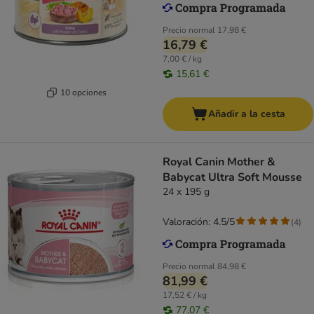
Precio normal
17,98 €
16,79 €
7,00 € / kg
15,61 €
10 opciones
Añadir a la cesta
Royal Canin Mother &
Babycat Ultra Soft Mousse
24 x 195 g
Valoración: 4.5/5
(
4
)
Precio normal
84,98 €
81,99 €
17,52 € / kg
77,07 €