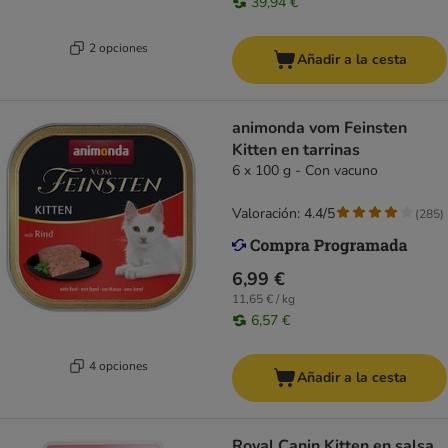
39,94 €
2 opciones
Añadir a la cesta
animonda vom Feinsten
Kitten en tarrinas
6 x 100 g - Con vacuno
Valoración: 4.4/5
(
285
)
6,99 €
11,65 € / kg
6,57 €
4 opciones
Añadir a la cesta
Royal Canin Kitten en salsa