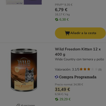
PRVP*
9,35 €
6,79 €
16,17 € / kg
6,38 €
Añadir a la cesta
Wild Freedom Kitten 12 x
400 g
Wide Country con ternera y pollo
Valoración: 3.1/5
(
8
)
Precio normal
34,98 €
31,49 €
6,56 € / kg
29,29 €
4 opciones