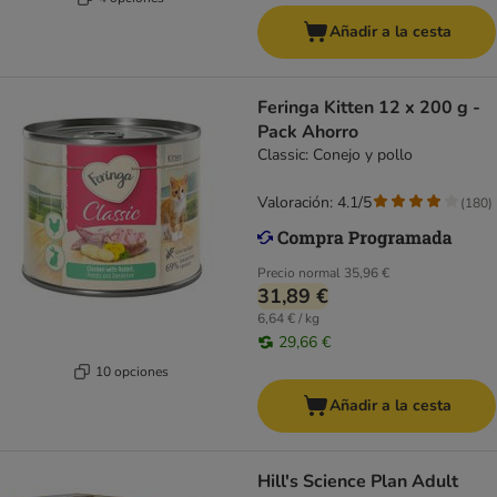
Añadir a la cesta
Feringa Kitten 12 x 200 g -
Pack Ahorro
Classic: Conejo y pollo
Valoración: 4.1/5
(
180
)
Precio normal
35,96 €
31,89 €
6,64 € / kg
29,66 €
10 opciones
Añadir a la cesta
Hill's Science Plan Adult