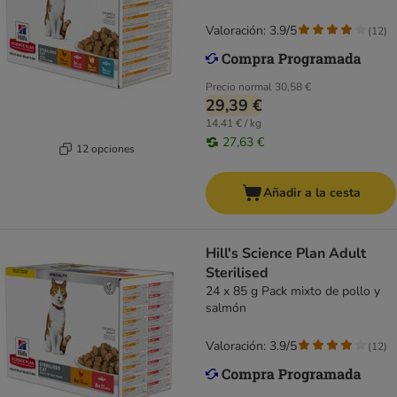
Valoración: 3.9/5
(
12
)
Precio normal
30,58 €
29,39 €
14,41 € / kg
27,63 €
12 opciones
Añadir a la cesta
Hill's Science Plan Adult
Sterilised
24 x 85 g Pack mixto de pollo y
salmón
Valoración: 3.9/5
(
12
)