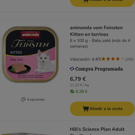
animonda vom Feinsten
Kitten en tarrinas
6 x 100 g - Baby paté (más de 4
semanas)
Valoración: 4.4/5
(
285
)
6,79 €
11,32 € / kg
6,38 €
4 opciones
Añadir a la cesta
Hill's Science Plan Adult