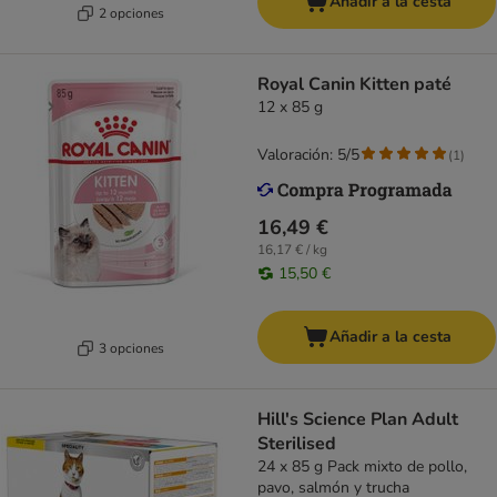
Añadir a la cesta
2 opciones
Royal Canin Kitten paté
12 x 85 g
Valoración: 5/5
(
1
)
16,49 €
16,17 € / kg
15,50 €
Añadir a la cesta
3 opciones
Hill's Science Plan Adult
Sterilised
24 x 85 g Pack mixto de pollo,
pavo, salmón y trucha