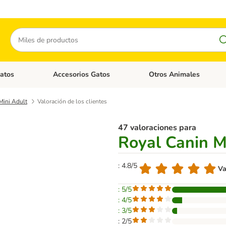
Buscar
atos
Accesorios Gatos
Otros Animales
goria abierto: Accesorios Perros
Menú de categoria abierto: Comida Gatos
Menú de categoria abierto:
Mini Adult
Valoración de los clientes
47 valoraciones para
Royal Canin M
: 4.8/5
Va
: 5/5
: 4/5
: 3/5
: 2/5