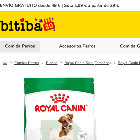
ENVÍO GRATUITO desde 49 € | Solo 1,99 € a partir de 29 €
Comida Perros
Accesorios Perros
Comida G
Menú de categoria abierto: Comida Perros
Menú de cate
Comida Perros
Pienso
Royal Canin Size (Tamaños)
Royal Canin 