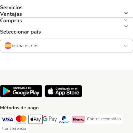
Servicios
Ventajas
Compras
Seleccionar país
bitiba.es / es
Métodos de pago
Contra-reembolso
Contra-reembolso Paym
Visa Payment Method
Mastercard Payment Method
Apple Pay Payment Method
Google Pay Payment Method
PayPal Payment Method
Klarna Payment Method
Transferencia
Transferencia Payment Method