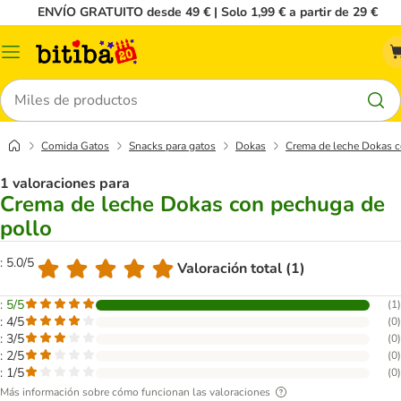
ENVÍO GRATUITO desde 49 € | Solo 1,99 € a partir de 29 €
Menú
Buscar
Comida Gatos
Snacks para gatos
Dokas
Crema de leche Dokas c
1 valoraciones para
Crema de leche Dokas con pechuga de
pollo
: 5.0/5
Valoración total (1)
: 5/5
(
1
)
: 4/5
(
0
)
: 3/5
(
0
)
: 2/5
(
0
)
: 1/5
(
0
)
Más información sobre cómo funcionan las valoraciones