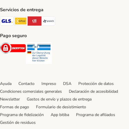
Servicios de entrega
GLS Shipping Method
InPost Shipping Method
CTTExpress Shipping Method
paack Shipping Method
Pago seguro
Security
Security
Ayuda
Contacto
Impreso
DSA
Protección de datos
Condiciones comerciales generales
Declaración de accesibilidad
Newsletter
Gastos de envío y plazos de entrega
Formas de pago
Formulario de desistimiento
Programa de fidelización
App bitiba
Programa de afiliados
Gestión de residuos