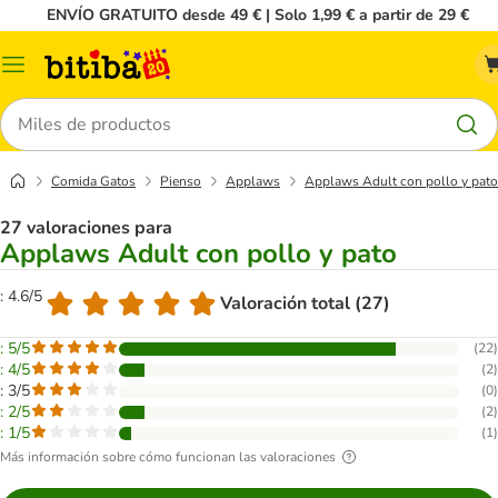
ENVÍO GRATUITO desde 49 € | Solo 1,99 € a partir de 29 €
Menú
Buscar
Comida Gatos
Pienso
Applaws
Applaws Adult con pollo y pato
27 valoraciones para
Applaws Adult con pollo y pato
: 4.6/5
Valoración total (27)
: 5/5
(
22
)
: 4/5
(
2
)
: 3/5
(
0
)
: 2/5
(
2
)
: 1/5
(
1
)
Más información sobre cómo funcionan las valoraciones