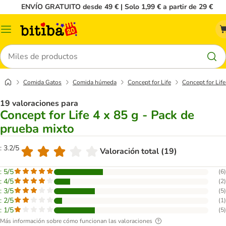
ENVÍO GRATUITO desde 49 € | Solo 1,99 € a partir de 29 €
Menú
Buscar
Comida Gatos
Comida húmeda
Concept for Life
Concept for Life
19 valoraciones para
Concept for Life 4 x 85 g - Pack de
prueba mixto
: 3.2/5
Valoración total (19)
: 5/5
(
6
)
: 4/5
(
2
)
: 3/5
(
5
)
: 2/5
(
1
)
: 1/5
(
5
)
Más información sobre cómo funcionan las valoraciones