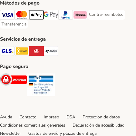
Métodos de pago
Contra-reembolso
Contra-reembolso Paym
Visa Payment Method
Mastercard Payment Method
Apple Pay Payment Method
Google Pay Payment Method
PayPal Payment Method
Klarna Payment Method
Transferencia
Transferencia Payment Method
Servicios de entrega
GLS Shipping Method
InPost Shipping Method
CTTExpress Shipping Method
paack Shipping Method
Pago seguro
Security
Security
Ayuda
Contacto
Impreso
DSA
Protección de datos
Condiciones comerciales generales
Declaración de accesibilidad
Newsletter
Gastos de envío y plazos de entrega