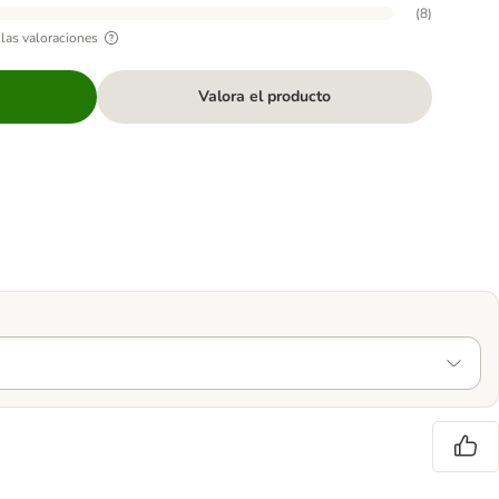
(
8
)
las valoraciones
Valora el producto