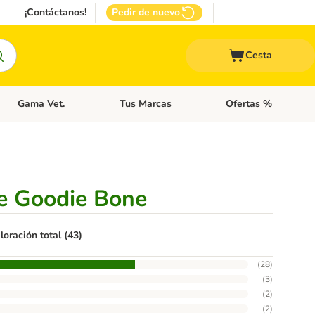
¡Contáctanos!
Pedir de nuevo
Cesta
Gama Vet.
Tus Marcas
Ofertas %
 Accesorios Gatos
Menú de categoria abierto: Otros Animales
Menú de categoria abierto: Gama Vet.
Menú de categoria abie
 Goodie Bone
loración total (43)
(
28
)
(
3
)
(
2
)
(
2
)