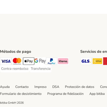
Métodos de pago
Servicios de e
GLS Ship
In
Visa Payment Method
Mastercard Payment Method
Apple Pay Payment Method
Google Pay Payment Method
PayPal Payment Method
Klarna Payment Method
Contra-reembolso
Transferencia
Contra-reembolso Payment Method
Transferencia Payment Method
Ayuda
Contacto
Impreso
DSA
Protección de datos
Cond
Formulario de desistimiento
Programa de fidelización
App bitiba
bitiba GmbH
2026