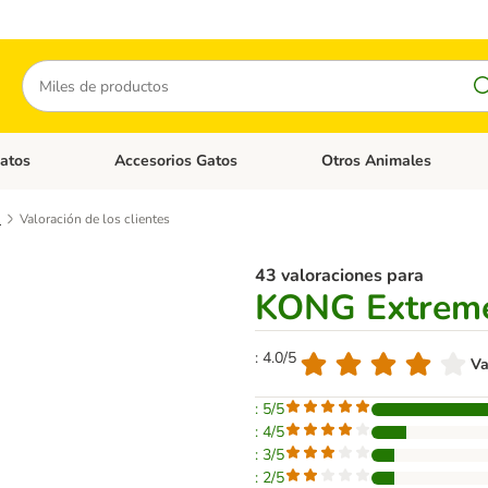
Buscar
atos
Accesorios Gatos
Otros Animales
goria abierto: Accesorios Perros
Menú de categoria abierto: Comida Gatos
Menú de categoria abierto:
e
Valoración de los clientes
43 valoraciones para
KONG Extreme
: 4.0/5
Va
: 5/5
: 4/5
: 3/5
: 2/5