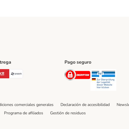
ntrega
Pago seguro
ping Method
Post Shipping Method
CTTExpress Shipping Method
paack Shipping Method
Security
Securit
iciones comerciales generales
Declaración de accesibilidad
Newsle
Programa de afiliados
Gestión de residuos