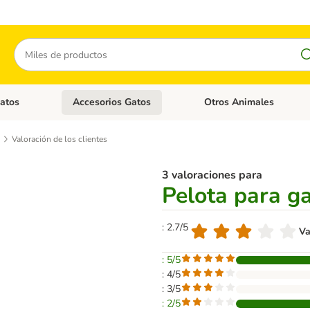
Buscar
atos
Accesorios Gatos
Otros Animales
goria abierto: Accesorios Perros
Menú de categoria abierto: Comida Gatos
Menú de categoria abierto:
Valoración de los clientes
3 valoraciones para
Pelota para g
: 2.7/5
Va
: 5/5
: 4/5
: 3/5
: 2/5