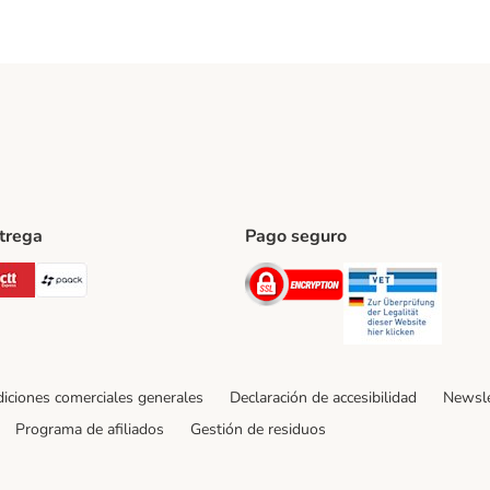
ntrega
Pago seguro
ping Method
Post Shipping Method
CTTExpress Shipping Method
paack Shipping Method
Security
Securit
iciones comerciales generales
Declaración de accesibilidad
Newsle
Programa de afiliados
Gestión de residuos