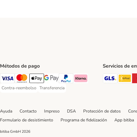
Métodos de pago
Servicios de e
GLS Ship
In
Visa Payment Method
Mastercard Payment Method
Apple Pay Payment Method
Google Pay Payment Method
PayPal Payment Method
Klarna Payment Method
Contra-reembolso
Transferencia
Contra-reembolso Payment Method
Transferencia Payment Method
Ayuda
Contacto
Impreso
DSA
Protección de datos
Cond
Formulario de desistimiento
Programa de fidelización
App bitiba
bitiba GmbH
2026