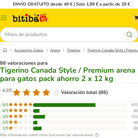
ENVÍO GRATUITO desde 49 € | Solo 1,99 € a partir de 29 €
Menú
Buscar
Accesorios Gatos
Arena
Tigerino
Tigerino Canada Style / Premiu
86 valoraciones para
Tigerino Canada Style / Premium arena
para gatos pack ahorro 2 x 12 kg
: 4.2/5
Valoración total (86)
: 5/5
(
57
)
: 4/5
(
6
)
: 3/5
(
11
)
: 2/5
(
4
)
: 1/5
(
8
)
Más información sobre cómo funcionan las valoraciones