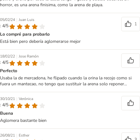
horror, es una arena finisima, como la arena de playa.
|
05/02/24
Juan Luis
1
: 4/5
Lo compré para probarlo
Está bien pero debería aglomerarse mejor
|
18/02/22
Jose Ramón
: 4/5
Perfecto
Usaba la de mercadona, he flipado cuando la orina la recojo como si
fuera un mantecao, no tengo que sustituir la arena solo reponer...
|
30/10/21
Verónica
: 4/5
Buena
Aglomera bastante bien
|
26/08/21
Esther
3