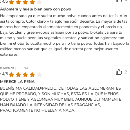
: 4/5
Aglomera y huele bien pero con polvo
Ha empeorado ya que suelta mucho polvo cuando antes no tenía. Aún
así la compro. Color claro y la aglomeración decente. La mayoria de las
marcas han empeorado alarmantemente en pandemia y el precio no
baja. Golden y greenwoods asfixian por su polvo, biokats va para lo
mismo y huele peor, las vegetales apestan y sanicat no aglomera tan
bien ni el olor lo oculta mucho pero no tiene polvo. Todas han bajado la
calidad menos sanicat que es igual de discreta pero mejor usar en
exteriores
|
03/09/20
ELENA
2
: 4/5
MERECE LA PENA
BUENÍSIMA CALIDAD/PRECIO. DE TODAS LAS AGLOMERANTES
QUE HE PROBADO, Y SON MUCHAS, ESTA ES LA QUE MENOS
POLVO TIENE Y AGLOMERA MUY BIEN. AUNQUE ÚLTIMAMENTE
HAN BAJADO LA INTENSIDAD DE LAS FRAGANCIAS,
PRÁCTICAMENTE NO HUELEN A NADA.