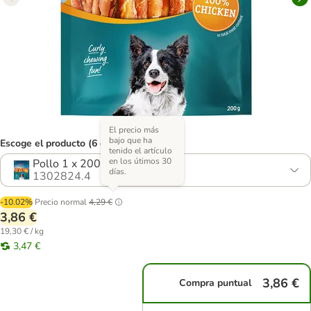
El precio más
bajo que ha
Escoge el producto (6 opciones)
tenido el artículo
en los útimos 30
Pollo 1 x 200 g
días.
1302824.4
-10.02%
Precio normal
4,29 €
3,86 €
19,30 € / kg
3,47 €
3,86 €
Compra puntual