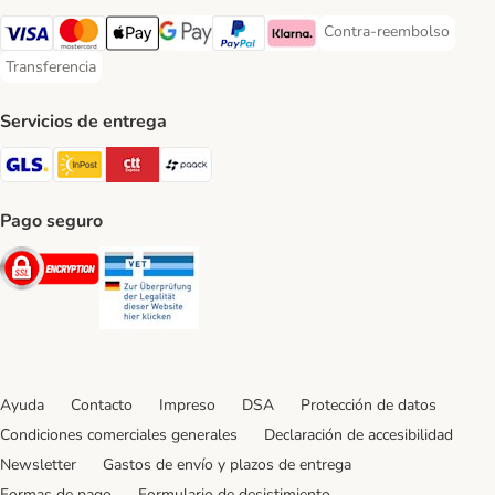
Contra-reembolso
Contra-reembolso Paym
Visa Payment Method
Mastercard Payment Method
Apple Pay Payment Method
Google Pay Payment Method
PayPal Payment Method
Klarna Payment Method
Transferencia
Transferencia Payment Method
Servicios de entrega
GLS Shipping Method
InPost Shipping Method
CTTExpress Shipping Method
paack Shipping Method
Pago seguro
Security
Security
Ayuda
Contacto
Impreso
DSA
Protección de datos
Condiciones comerciales generales
Declaración de accesibilidad
Newsletter
Gastos de envío y plazos de entrega
Formas de pago
Formulario de desistimiento