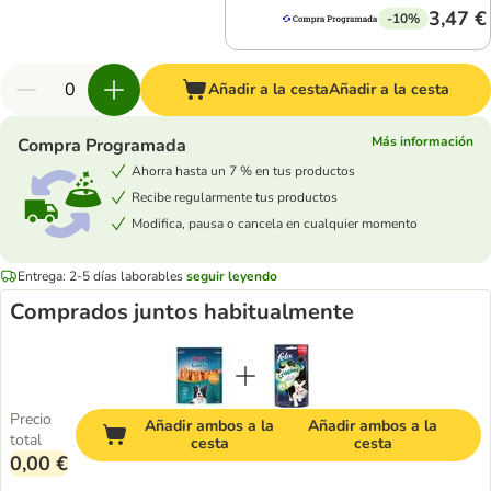
3,47 €
-10%
Añadir a la cesta
Añadir a la cesta
Más información
Compra Programada
Ahorra hasta un 7 % en tus productos
Recibe regularmente tus productos
Modifica, pausa o cancela en cualquier momento
Entrega: 2-5 días laborables
seguir leyendo
Comprados juntos habitualmente
Precio
Añadir ambos a la
Añadir ambos a la
total
cesta
cesta
0,00 €