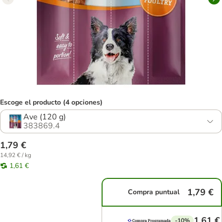
Escoge el producto (4 opciones)
Ave (120 g)
383869.4
1,79 €
14,92 € / kg
1,61 €
1,79 €
Compra puntual
1,61 €
-10%