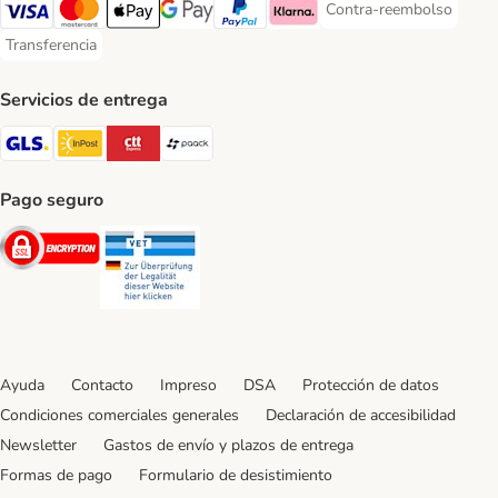
Contra-reembolso
Contra-reembolso Paym
Visa Payment Method
Mastercard Payment Method
Apple Pay Payment Method
Google Pay Payment Method
PayPal Payment Method
Klarna Payment Method
Transferencia
Transferencia Payment Method
Servicios de entrega
GLS Shipping Method
InPost Shipping Method
CTTExpress Shipping Method
paack Shipping Method
Pago seguro
Security
Security
Ayuda
Contacto
Impreso
DSA
Protección de datos
Condiciones comerciales generales
Declaración de accesibilidad
Newsletter
Gastos de envío y plazos de entrega
Formas de pago
Formulario de desistimiento