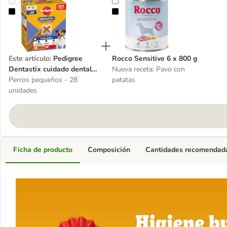
Pedigree Dentastix cuidado dental diario
Rocco Sensitive 6 x 800 g
Este artículo
:
Pedigree
Rocco Sensitive 6 x 800 g
Dentastix cuidado dental
Nueva receta: Pavo con
diario
Perros pequeños - 28
patatas
unidades
Ficha de producto
Composición
Cantidades recomendad