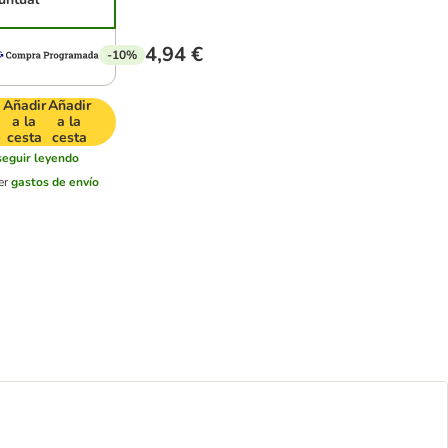
4,94 €
-10%
Añadir
Añadir
a la
a la
cesta
cesta
seguir leyendo
er
gastos de envío