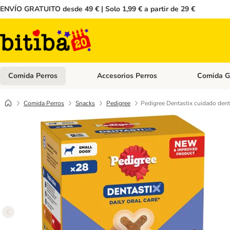
ENVÍO GRATUITO desde 49 € | Solo 1,99 € a partir de 29 €
Comida Perros
Accesorios Perros
Comida G
Menú de categoria abierto: Comida Perros
Menú de cate
Comida Perros
Snacks
Pedigree
Pedigree Dentastix cuidado denta