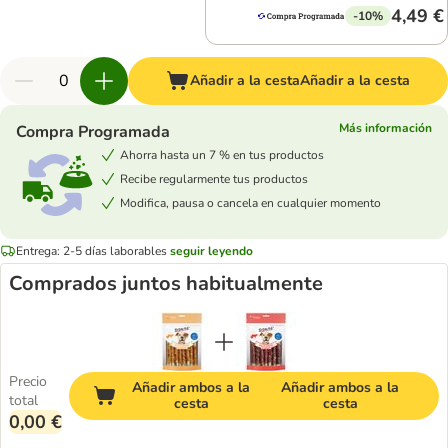
4,49 €
-10%
Añadir a la cesta
Añadir a la cesta
Más información
Compra Programada
Ahorra hasta un 7 % en tus productos
Recibe regularmente tus productos
Modifica, pausa o cancela en cualquier momento
Entrega: 2-5 días laborables
seguir leyendo
Comprados juntos habitualmente
Precio
Añadir ambos a la
Añadir ambos a la
total
cesta
cesta
0,00 €