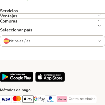
Servicios
Ventajas
Compras
Seleccionar país
bitiba.es / es
Métodos de pago
Contra-reembolso
Contra-reembolso Paym
Visa Payment Method
Mastercard Payment Method
Apple Pay Payment Method
Google Pay Payment Method
PayPal Payment Method
Klarna Payment Method