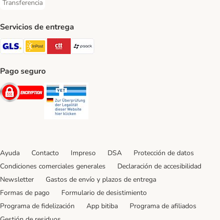
Transferencia
Transferencia Payment Method
Servicios de entrega
GLS Shipping Method
InPost Shipping Method
CTTExpress Shipping Method
paack Shipping Method
Pago seguro
Security
Security
Ayuda
Contacto
Impreso
DSA
Protección de datos
Condiciones comerciales generales
Declaración de accesibilidad
Newsletter
Gastos de envío y plazos de entrega
Formas de pago
Formulario de desistimiento
Programa de fidelización
App bitiba
Programa de afiliados
Gestión de residuos