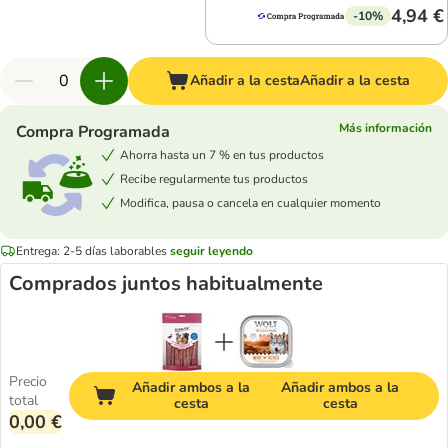
4,94 €
-10%
Añadir a la cesta
Añadir a la cesta
Más información
Compra Programada
Ahorra hasta un 7 % en tus productos
Recibe regularmente tus productos
Modifica, pausa o cancela en cualquier momento
Entrega: 2-5 días laborables
seguir leyendo
Comprados juntos habitualmente
Precio
Añadir ambos a la
Añadir ambos a la
total
cesta
cesta
0,00 €