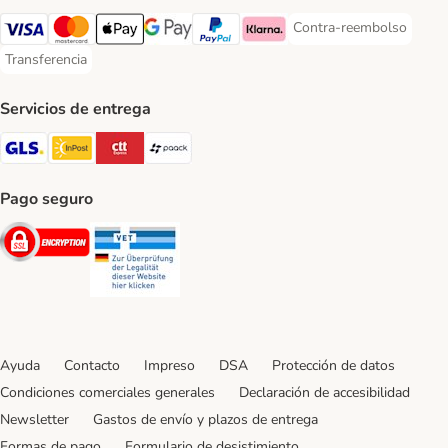
Contra-reembolso
Contra-reembolso Paym
Visa Payment Method
Mastercard Payment Method
Apple Pay Payment Method
Google Pay Payment Method
PayPal Payment Method
Klarna Payment Method
Transferencia
Transferencia Payment Method
Servicios de entrega
GLS Shipping Method
InPost Shipping Method
CTTExpress Shipping Method
paack Shipping Method
Pago seguro
Security
Security
Ayuda
Contacto
Impreso
DSA
Protección de datos
Condiciones comerciales generales
Declaración de accesibilidad
Newsletter
Gastos de envío y plazos de entrega
Formas de pago
Formulario de desistimiento