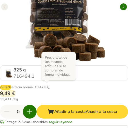
Precio total de
los mismos
artículos si se
825 g
compran de
forma individual
716494.1
-9.36%
Precio normal
10,47 €
9,49 €
11,43 € / kg
Añadir a la cesta
Añadir a la cesta
Entrega: 2-5 días laborables
seguir leyendo