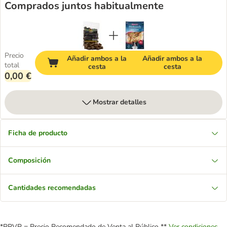
Comprados juntos habitualmente
Precio
Añadir ambos a la
Añadir ambos a la
total
cesta
cesta
0,00 €
Mostrar detalles
Ficha de producto
Composición
Cantidades recomendadas
*PRVP = Precio Recomendado de Venta al Público **
Ver condiciones